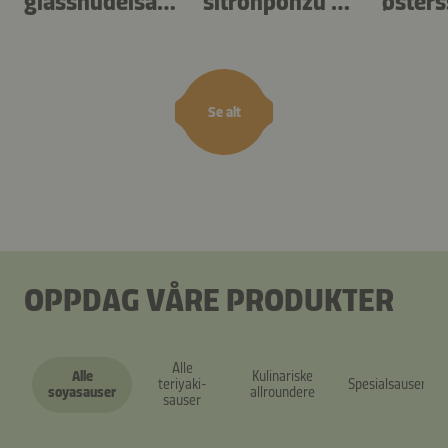
glassnudelsala
sitronponzu og
øster
t
kapers
Se alt
OPPDAG VÅRE PRODUKTER
Alle
Alle
Kulinariske
teriyaki-
Spesialsauser
soyasauser
allroundere
sauser