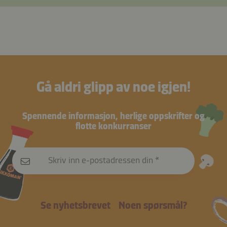
Gå aldri glipp av noe igjen!
Spennende informasjon, herlige oppskrifter og
flotte konkurranser
Skriv inn e-postadressen din
Se nyhetsbrevet
Noen spørsmål?