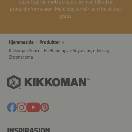
Jeg vil gjerne motta e-post om nye tilbud og
produktinformasjon.
Meld deg av
når som helst, helt
gratis.
Hjemmeside
Produkter
Kikkoman Ponzu - En Blanding av Soyasaus, eddik og
Sitronaroma
INSPIRASJON