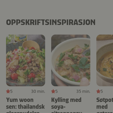
OPPSKRIFTSINSPIRASJON
5
30 min.
5
35 min.
5
Yum woon
Kylling med
Søtpo
sen: thailandsk
soya-
med