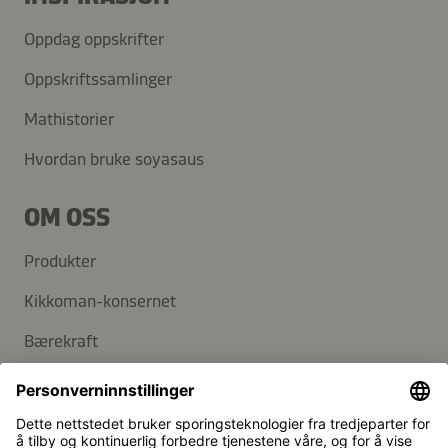
Oppdag oppskrifter
Oppskriftssamlinger
Mathistorier
Hvordan bruke soyasaus
OM OSS
Produkter
Kikkoman-konsernet
Bærekraft
KUNDESERVICE
Vanlige spørsmål