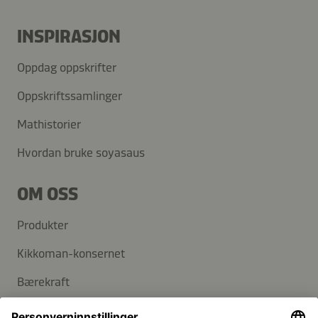
INSPIRASJON
Oppdag oppskrifter
Oppskriftssamlinger
Mathistorier
Hvordan bruke soyasaus
OM OSS
Produkter
Kikkoman-konsernet
Bærekraft