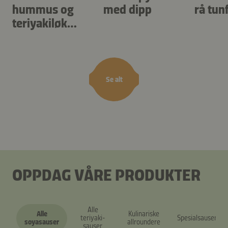
hummus og
med dipp
rå tun
teriyakiløk
med timian
Se alt
OPPDAG VÅRE PRODUKTER
Alle
Alle
Kulinariske
teriyaki-
Spesialsauser
soyasauser
allroundere
sauser