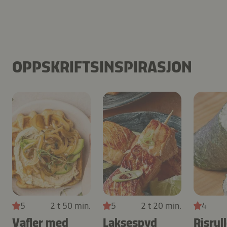
OPPSKRIFTSINSPIRASJON
5
2 t 50 min.
5
2 t 20 min.
4
Vafler med
Laksespyd
Risrul