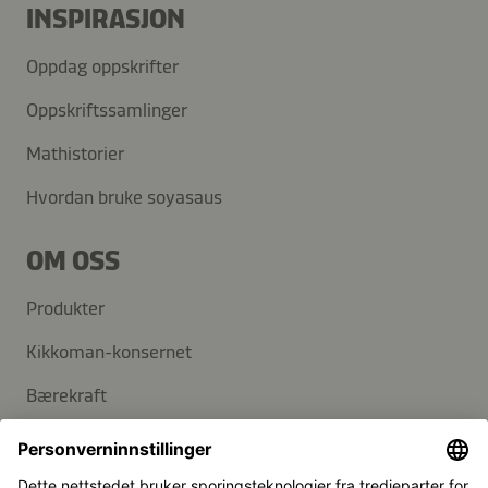
INSPIRASJON
Oppdag oppskrifter
Oppskriftssamlinger
Mathistorier
Hvordan bruke soyasaus
OM OSS
Produkter
Kikkoman-konsernet
Bærekraft
KUNDESERVICE