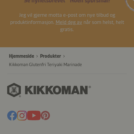
Se nyhetsbrevet
Noen spørsmål?
Jeg vil gjerne motta e-post om nye tilbud og
produktinformasjon.
Meld deg av
når som helst, helt
gratis.
Hjemmeside
Produkter
Kikkoman Glutenfri Teriyaki Marinade