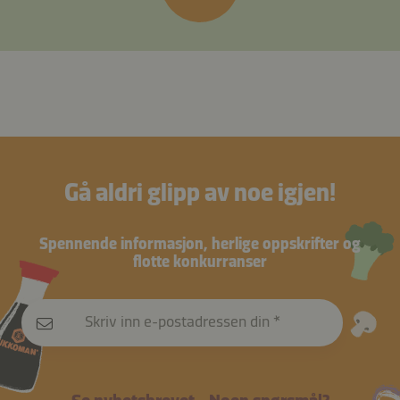
Gå aldri glipp av noe igjen!
Spennende informasjon, herlige oppskrifter og
flotte konkurranser
Skriv inn e-postadressen din