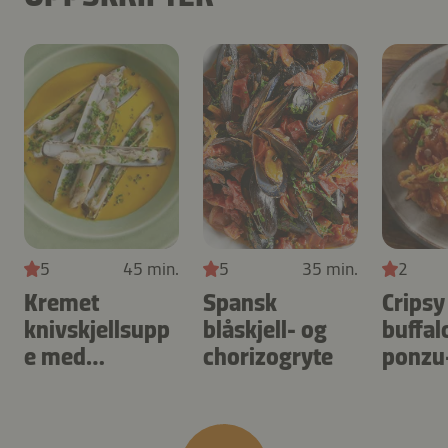
5
45 min.
5
35 min.
2
Kremet
Spansk
Cripsy 
knivskjellsupp
blåskjell- og
buffal
e med
chorizogryte
ponzu
soyasaus
chilig