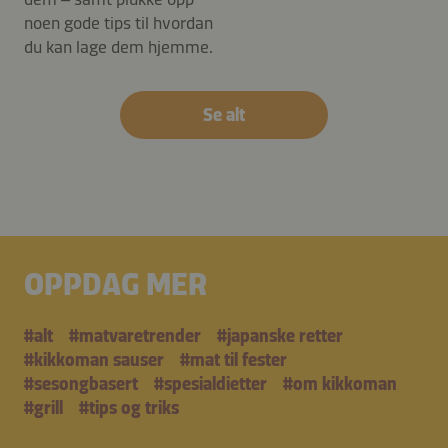
noen gode tips til hvordan
du kan lage dem hjemme.
Se alt
OPPDAG MER
#alt
#matvaretrender
#japanske retter
#kikkoman sauser
#mat til fester
#sesongbasert
#spesialdietter
#om kikkoman
#grill
#tips og triks