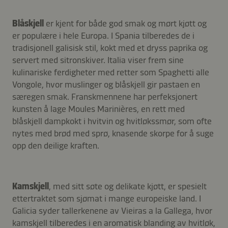
Blåskjell
er kjent for både god smak og mørt kjøtt og
er populære i hele Europa. I Spania tilberedes de i
tradisjonell galisisk stil, kokt med et dryss paprika og
servert med sitronskiver. Italia viser frem sine
kulinariske ferdigheter med retter som Spaghetti alle
Vongole, hvor muslinger og blåskjell gir pastaen en
særegen smak. Franskmennene har perfeksjonert
kunsten å lage Moules Marinières, en rett med
blåskjell dampkokt i hvitvin og hvitløkssmør, som ofte
nytes med brød med sprø, knasende skorpe for å suge
opp den deilige kraften.
Kamskjell
, med sitt søte og delikate kjøtt, er spesielt
ettertraktet som sjømat i mange europeiske land. I
Galicia syder tallerkenene av Vieiras a la Gallega, hvor
kamskjell tilberedes i en aromatisk blanding av hvitløk,