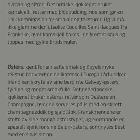
hvitvin og sitron. Det britiske kjøkkenet bruker
kamskjell i retter med blodpudding, noe som gir en
unik kombinasjon av smaker og teksturer. Og vi må
ikke glemme den utsøkte Coquilles Saint-Jacques fra
Frankrike, hvor kamskjell bakes i en kremet saus og
toppes med gylne brødsmuler.
Østers
, kjent for sin salte smak og fløyelsmyke
tekstur, har vært en delikatesse i Europa i århundrer.
Irland kan skryte av sine berømte Galway-østers,
fyldige og meget smakfulle. Det nederlandske
kjøkkenet bruker østers i retter som Oesters en
Champagne, hvor de serveres på is med en skvett
champagneeddik og sjalottløk. Franskmennene er
stolte av sine mange østerstyper, og Normandie er
spesielt kjent for sine Belon-østers, som nytes best
med en skvis sitron.