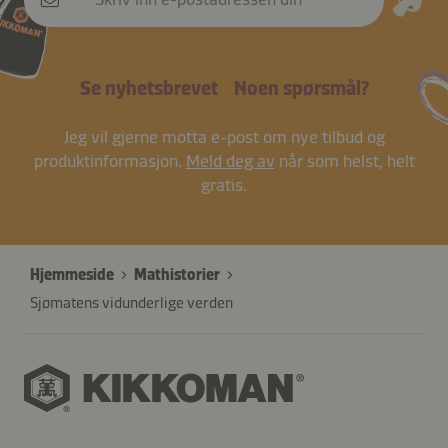
Se nyhetsbrevet
Noen spørsmål?
Jeg vil gjerne motta e-post om nye tilbud og
produktinformasjon.
Meld deg av
når som helst, helt
gratis.
Hjemmeside
Mathistorier
Sjømatens vidunderlige verden