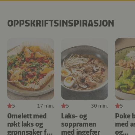
OPPSKRIFTSINSPIRASJON
5
17 min.
5
30 min.
5
Omelett med
Laks- og
Poke 
røkt laks og
soppramen
med a
grønnsaker fra
med ingefær
og