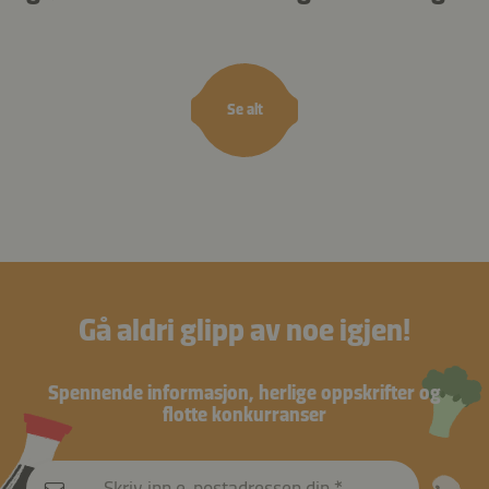
luftfritøren
laksec
Se alt
Gå aldri glipp av noe igjen!
Spennende informasjon, herlige oppskrifter og
flotte konkurranser
Skriv inn e-postadressen din