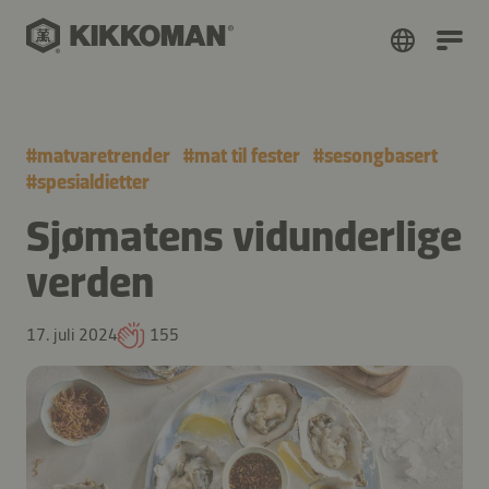
#
matvaretrender
#
mat til fester
#
sesongbasert
#
spesialdietter
Sjømatens vidunderlige
verden
17. juli 2024
155