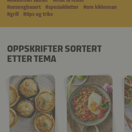
#kikkoman sauser
#mat til fester
#sesongbasert
#spesialdietter
#om kikkoman
#grill
#tips og triks
OPPSKRIFTER SORTERT
ETTER TEMA