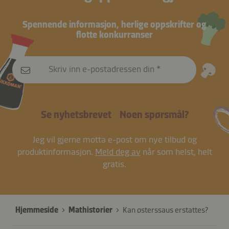
Spennende informasjon, herlige oppskrifter og
flotte konkurranser
Skriv inn e-postadressen din
Se nyhetsbrevet
Noen spørsmål?
Jeg vil gjerne motta e-post om nye tilbud og
produktinformasjon.
Meld deg av
når som helst, helt
gratis.
Hjemmeside
Mathistorier
Kan østerssaus erstattes?