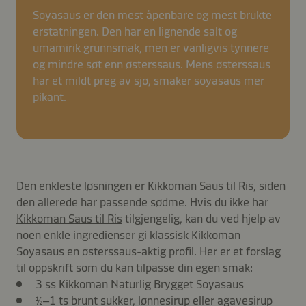
Soyasaus er den mest åpenbare og mest brukte
erstatningen. Den har en lignende salt og
umamirik grunnsmak, men er vanligvis tynnere
og mindre søt enn østerssaus. Mens østerssaus
har et mildt preg av sjø, smaker soyasaus mer
pikant.
Den enkleste løsningen er Kikkoman Saus til Ris, siden
den allerede har passende sødme. Hvis du ikke har
Kikkoman Saus til Ris
tilgjengelig, kan du ved hjelp av
noen enkle ingredienser gi klassisk Kikkoman
Soyasaus en østerssaus-aktig profil. Her er et forslag
til oppskrift som du kan tilpasse din egen smak:
3 ss Kikkoman Naturlig Brygget Soyasaus
½–1 ts brunt sukker, lønnesirup eller agavesirup