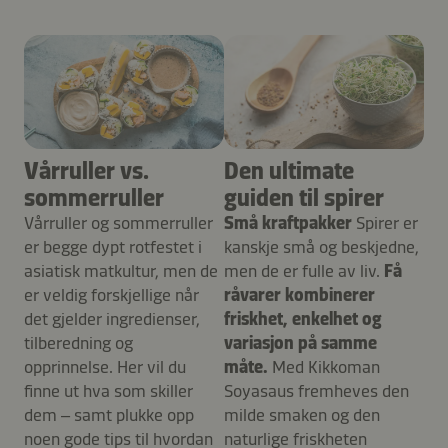
Vårruller vs.
Den ultimate
sommerruller
guiden til spirer
Vårruller og sommerruller
Små kraftpakker
Spirer er
er begge dypt rotfestet i
kanskje små og beskjedne,
asiatisk matkultur, men de
men de er fulle av liv.
Få
er veldig forskjellige når
råvarer kombinerer
det gjelder ingredienser,
friskhet, enkelhet og
tilberedning og
variasjon på samme
opprinnelse. Her vil du
måte.
Med Kikkoman
finne ut hva som skiller
Soyasaus fremheves den
dem – samt plukke opp
milde smaken og den
noen gode tips til hvordan
naturlige friskheten