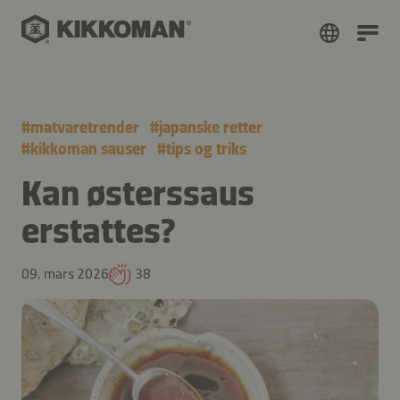
#
matvaretrender
#
japanske retter
#
kikkoman sauser
#
tips og triks
Kan østerssaus
erstattes?
09. mars 2026
38