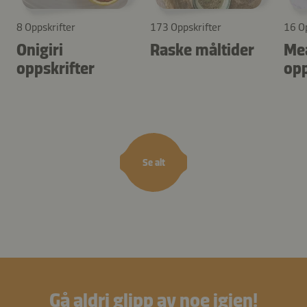
8 Oppskrifter
173 Oppskrifter
16 Op
Onigiri
Raske måltider
Mea
oppskrifter
opp
Se alt
Gå aldri glipp av noe igjen!