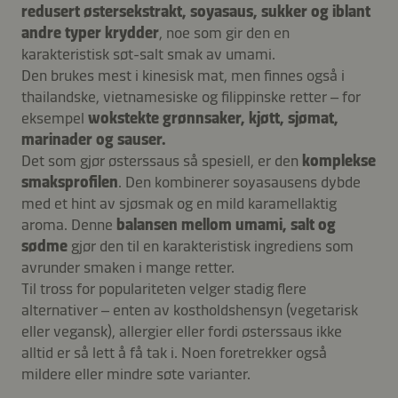
redusert østersekstrakt, soyasaus, sukker og iblant
andre typer krydder
, noe som gir den en
karakteristisk søt-salt smak av umami.
Den brukes mest i kinesisk mat, men finnes også i
thailandske, vietnamesiske og filippinske retter – for
eksempel
wokstekte grønnsaker, kjøtt, sjømat,
marinader og sauser.
Det som gjør østerssaus så spesiell, er den
komplekse
smaksprofilen
. Den kombinerer soyasausens dybde
med et hint av sjøsmak og en mild karamellaktig
aroma. Denne
balansen mellom umami, salt og
sødme
gjør den til en karakteristisk ingrediens som
avrunder smaken i mange retter.
Til tross for populariteten velger stadig flere
alternativer – enten av kostholdshensyn (vegetarisk
eller vegansk), allergier eller fordi østerssaus ikke
alltid er så lett å få tak i. Noen foretrekker også
mildere eller mindre søte varianter.