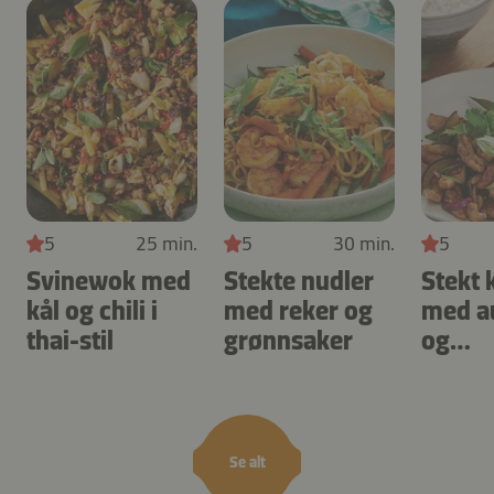
5
25 min.
5
30 min.
5
Svinewok med
Stekte nudler
Stekt 
kål og chili i
med reker og
med a
thai-stil
grønnsaker
og
cashe
Se alt