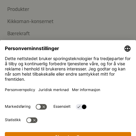
Produkter
Kikkoman-konsernet
Bærekraft
KUNDESERVICE
Vanlige spørsmål
Kontakt
Nyhetsbrev
Kikkoman er et registrert varemerke for Kikkoman
Corporation, Japan.
© Kikkoman Trading Europe GmbH 2023 – 2026
Theodorstraße 180, 40472 Düsseldorf,
Interessert i spennende