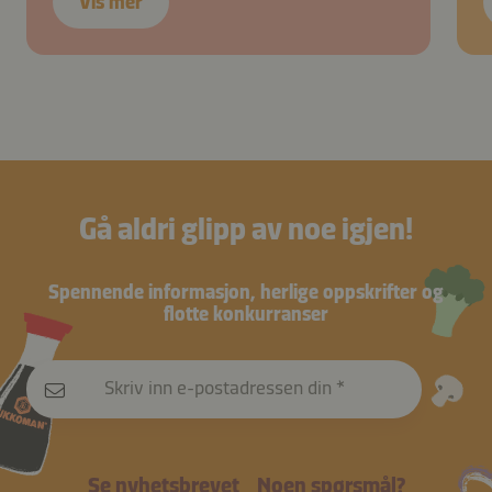
Vis mer
Gå aldri glipp av noe igjen!
Spennende informasjon, herlige oppskrifter og
flotte konkurranser
Skriv inn e-postadressen din
Se nyhetsbrevet
Noen spørsmål?