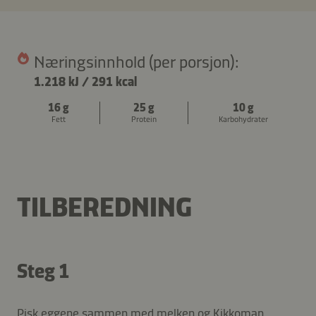
Næringsinnhold (per porsjon):
1.218 kJ
/
291 kcal
16 g
25 g
10 g
Fett
Protein
Karbohydrater
TILBEREDNING
Steg 1
Pisk eggene sammen med melken og Kikkoman