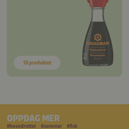
Til produktet
OPPDAG MER
#
hovedretter
#
sommer
#
fisk