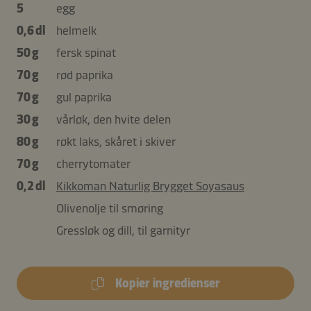
5
egg
0,6 dl
helmelk
50 g
fersk spinat
70 g
rød paprika
70 g
gul paprika
30 g
vårløk, den hvite delen
80 g
røkt laks, skåret i skiver
70 g
cherrytomater
0,2 dl
Kikkoman Naturlig Brygget Soyasaus
Olivenolje til smøring
Gressløk og dill, til garnityr
Kopier ingredienser