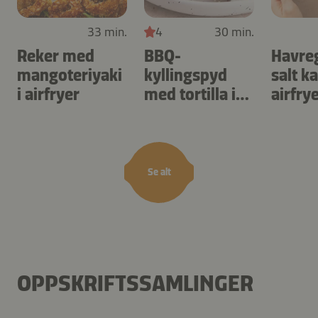
33 min.
4
30 min.
Reker med
BBQ-
Havre
mangoteriyaki
kyllingspyd
salt k
i airfryer
med tortilla i
airfry
airfryer
Se alt
OPPSKRIFTSSAMLINGER