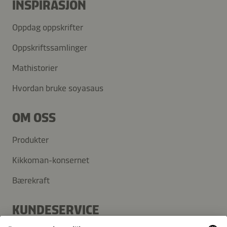
INSPIRASJON
Oppdag oppskrifter
Oppskriftssamlinger
Mathistorier
Hvordan bruke soyasaus
OM OSS
Produkter
Kikkoman-konsernet
Bærekraft
KUNDESERVICE