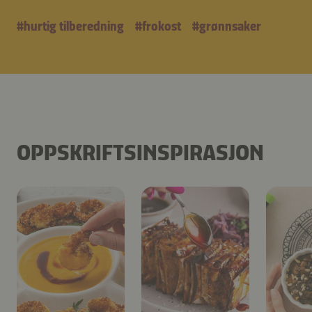
#
hurtig tilberedning
#
frokost
#
grønnsaker
OPPSKRIFTSINSPIRASJON