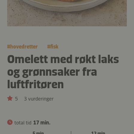
#
hovedretter
#
fisk
Omelett med røkt laks
og grønnsaker fra
luftfritøren
5
3 vurderinger
total tid
17 min.
5 min.
12 min.