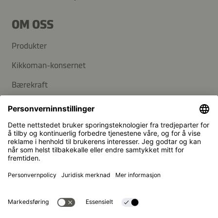
OM OSS
Produkter
Kikkoman-konsernet
Bærekraft
KUNDESERVICE
Vanlige spørsmål
Kontakt
Nyhetsbrev
Kikkoman er et registrert varemerke for Kikkoman