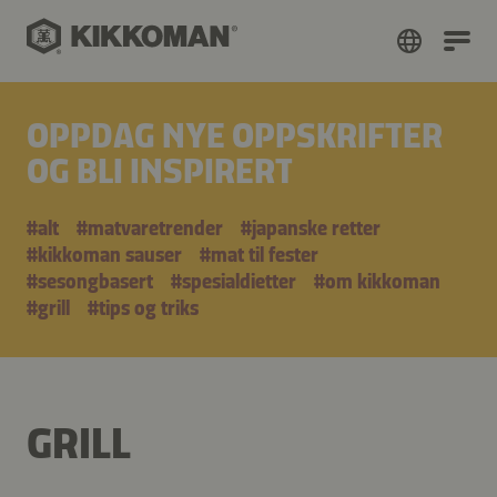
OPPDAG NYE OPPSKRIFTER
OG BLI INSPIRERT
#alt
#matvaretrender
#japanske retter
#kikkoman sauser
#mat til fester
#sesongbasert
#spesialdietter
#om kikkoman
#grill
#tips og triks
GRILL