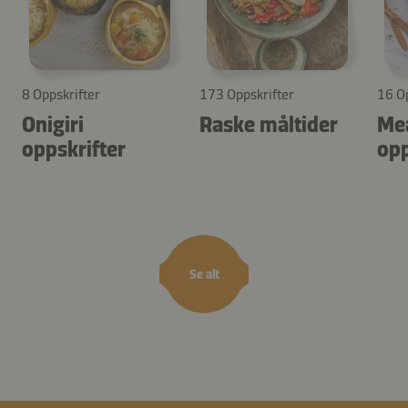
8 Oppskrifter
173 Oppskrifter
16 Op
Onigiri
Raske måltider
Mea
oppskrifter
opp
Se alt