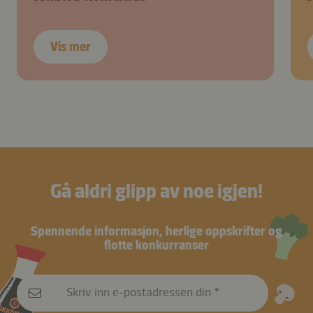
Vis mer
Gå aldri glipp av noe igjen!
Spennende informasjon, herlige oppskrifter og
flotte konkurranser
Skriv inn e-postadressen din