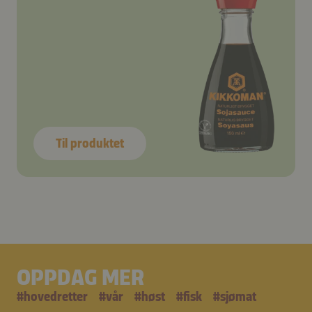
Til produktet
OPPDAG MER
#
hovedretter
#
vår
#
høst
#
fisk
#
sjømat