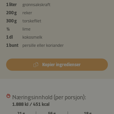
1 liter
grønnsakskraft
200 g
reker
300 g
torskefilet
½
lime
1 dl
kokosmelk
1 bunt
persille eller koriander
Kopier ingredienser
Næringsinnhold (per porsjon):
1.888 kJ
/
451 kcal
21 g
56 g
18 g