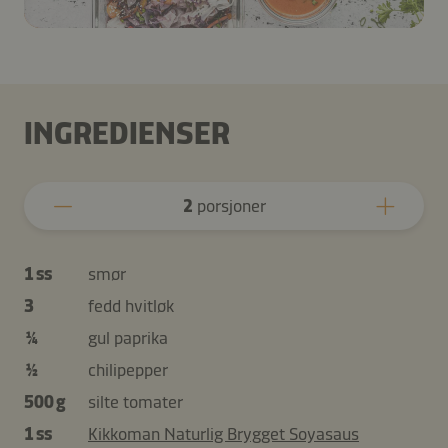
INGREDIENSER
2
porsjoner
1 ss
smør
3
fedd hvitløk
¼
gul paprika
½
chilipepper
500 g
silte tomater
1 ss
Kikkoman Naturlig Brygget Soyasaus