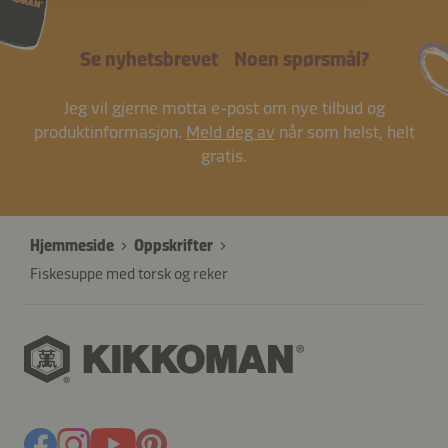
Se nyhetsbrevet
Noen spørsmål?
Jeg vil gjerne motta e-post om nye tilbud og
produktinformasjon.
Meld deg av
når som helst, helt
gratis.
Hjemmeside
Oppskrifter
Fiskesuppe med torsk og reker