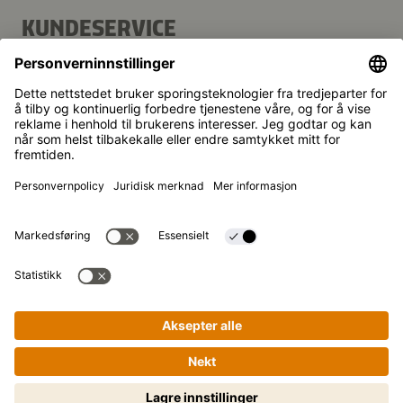
KUNDESERVICE
Vanlige spørsmål
Kontakt
Nyhetsbrev
Kikkoman er et registrert varemerke for Kikkoman
Corporation, Japan.
© Kikkoman Trading Europe GmbH 2023 – 2026
Theodorstraße 180, 40472 Düsseldorf,
Commercial register no: HRB 35856 (at Düsseldorf District
Court)
Personverninnstillinger
Juridisk merknad
Personvernerklæring
Matlaging gjort enkelt – steg for
steg! Trykk for å starte.