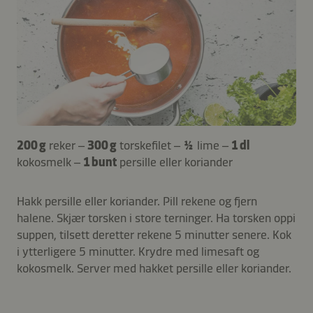
200 g
reker –
300 g
torskefilet –
½
lime –
1 dl
kokosmelk –
1 bunt
persille eller koriander
Hakk persille eller koriander. Pill rekene og fjern
halene. Skjær torsken i store terninger. Ha torsken oppi
suppen, tilsett deretter rekene 5 minutter senere. Kok
i ytterligere 5 minutter. Krydre med limesaft og
kokosmelk. Server med hakket persille eller koriander.