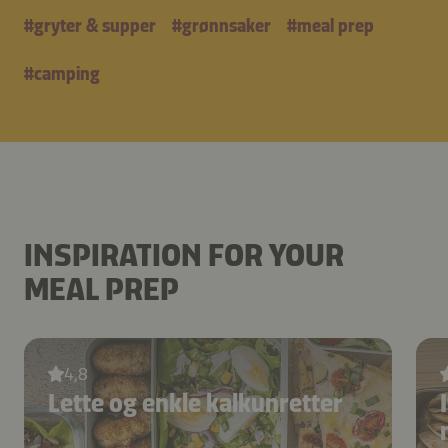
#
gryter & supper
#
grønnsaker
#
meal prep
#
camping
INSPIRATION FOR YOUR
MEAL PREP
4,8
Lette og enkle kalkunretter