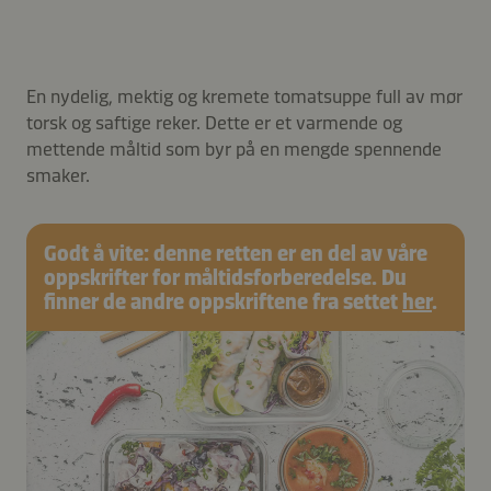
En nydelig, mektig og kremete tomatsuppe full av mør
torsk og saftige reker. Dette er et varmende og
mettende måltid som byr på en mengde spennende
smaker.
Godt å vite: denne retten er en del av våre
oppskrifter for måltidsforberedelse. Du
finner de andre oppskriftene fra settet
her
.