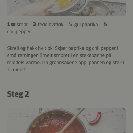
1 ss
smør –
3
fedd hvitløk –
¼
gul paprika –
½
chilipepper
Skrell og hakk hvitløk. Skjær paprika og chilipepper i
små terninger. Smelt smøret i en stekepanne på
middels varme. Ha grønnsakene oppi pannen og stek i
1 minutt.
Steg 2