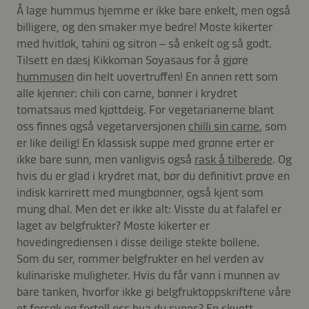
Å lage hummus hjemme er ikke bare enkelt, men også
billigere, og den smaker mye bedre! Moste kikerter
med hvitløk, tahini og sitron – så enkelt og så godt.
Tilsett en dæsj Kikkoman Soyasaus for å gjøre
hummusen
din helt uovertruffen! En annen rett som
alle kjenner: chili con carne, bønner i krydret
tomatsaus med kjøttdeig. For vegetarianerne blant
oss finnes også vegetarversjonen
chilli sin carne
, som
er like deilig! En klassisk suppe med grønne erter er
ikke bare sunn, men vanligvis også
rask å tilberede
. Og
hvis du er glad i krydret mat, bør du definitivt prøve en
indisk karrirett med mungbønner, også kjent som
mung dhal. Men det er ikke alt: Visste du at falafel er
laget av belgfrukter? Moste kikerter er
hovedingrediensen i disse deilige stekte bollene.
Som du ser, rommer belgfrukter en hel verden av
kulinariske muligheter. Hvis du får vann i munnen av
bare tanken, hvorfor ikke gi belgfruktoppskriftene våre
et forsøk og fortell oss hva du synes? En skvett