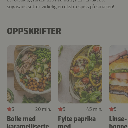
soyasaus setter virkelig en ekstra spiss på smaken!
OPPSKRIFTER
5
20 min.
5
45 min.
5
Bolle med
Fylte paprika
Linse-
karamelliserte
med
bønne