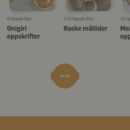
8 Oppskrifter
173 Oppskrifter
16 Op
Onigiri
Raske måltider
Mea
oppskrifter
opp
Se alt