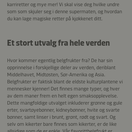
karriretter og mye mer! Vi skal vise deg hvilke undre
som som skjuler seg i denne supermaten, og hvordan
du kan lage magiske retter på kjøkkenet ditt.
Et stort utvalg fra hele verden
Hvor kommer egentlig belgfrukter fra? De har sin
opprinnelse i forskjellige deler av verden, deriblant
Middelhavet, Midtøsten, Sør-Amerika og Asia.
Belgfrukter er faktisk blant de eldste kulturplantene vi
mennesker kjenner! Det finnes mange typer, og hver
av dem maner frem en helt egen smaksopplevelse.
Dette mangfoldige utvalget inkluderer grønne og gule
erter, svartøyebønner, kidneybønner, hvite og svarte
bønner, samt linser i brunt, grønt, rødt og svart. Og
selv om kikerter bare finnes som kikerter, er de like
allsidige som de er enkle. Vår favorittbelgfrukt er