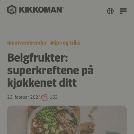
#
matvaretrender
#
tips og triks
Belgfrukter:
superkreftene på
kjøkkenet ditt
23. februar 2024
163