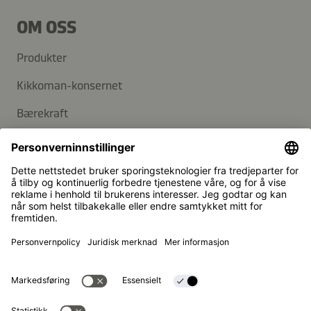
OM OSS
Produkter
Kikkoman-konsernet
Bærekraft
KUNDESERVICE
Vanlige spørsmål
Kontakt
Nyhetsbrev
Kikkoman er et registrert varemerke for Kikkoman
Corporation, Japan.