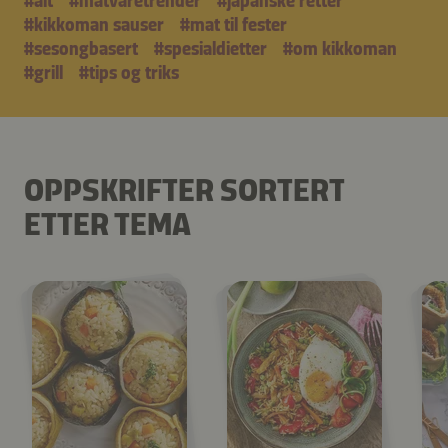
#alt
#matvaretrender
#japanske retter
#kikkoman sauser
#mat til fester
#sesongbasert
#spesialdietter
#om kikkoman
#grill
#tips og triks
OPPSKRIFTER SORTERT
ETTER TEMA