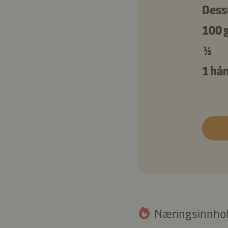
Dess
100 
½
1 hån
Næringsinnhold