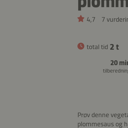
plomm
4,7
7 vurderi
2 t
total tid
20 mi
tilberednin
Prøv denne veget
plommesaus og hje