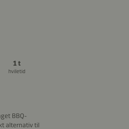
1 t
hviletid
aget BBQ-
alternativ til