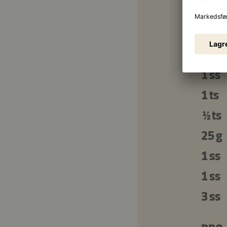
40 g
200 
1 ss
1 ss
1 ts
½ ts
25 g
1 ss
1 ss
3 ss