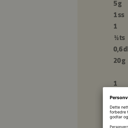
5 g
1 ss
1
½ ts
0,6 d
20 g
1
Lins
1
1