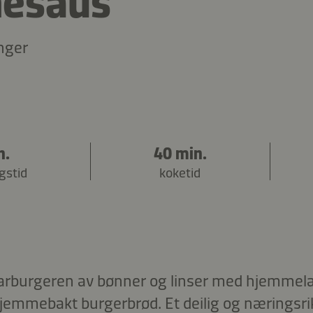
esaus
nger
n.
40 min.
gstid
koketid
arburgeren av bønner og linser med hjemmel
mmebakt burgerbrød. Et deilig og næringsrikt 