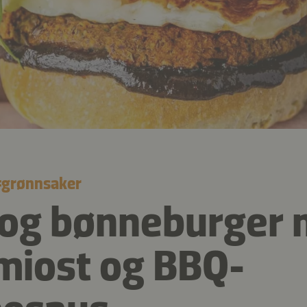
#
grønnsaker
 og bønneburger
miost og BBQ-