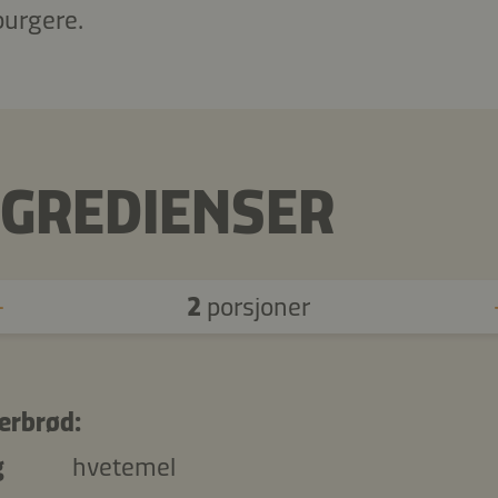
burgere.
NGREDIENSER
2
porsjoner
erbrød:
g
hvetemel