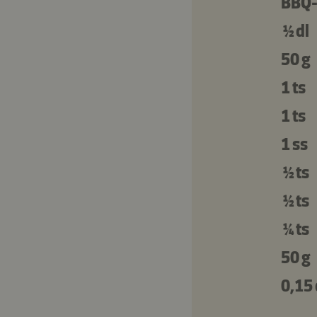
BBQ-
½ dl
50 g
1 ts
1 ts
1 ss
½ ts
½ ts
¼ ts
50 g
0,15 