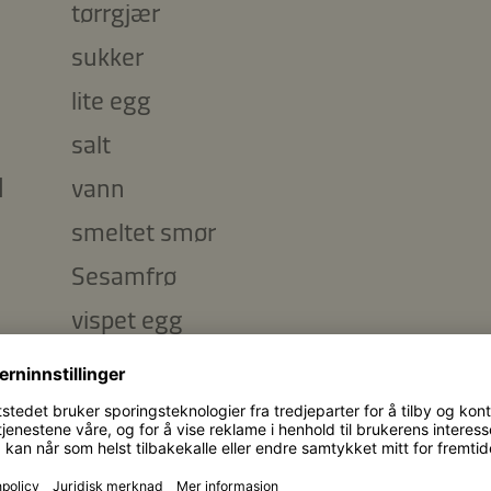
tørrgjær
sukker
lite egg
salt
l
vann
smeltet smør
Sesamfrø
vispet egg
e- og bønneburger:
liten løk
fedd hvitløk