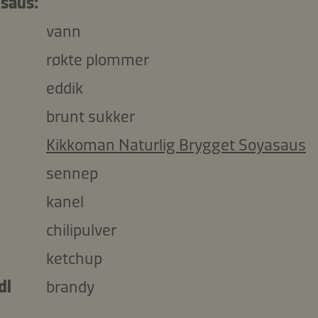
saus:
vann
røkte plommer
eddik
brunt sukker
Kikkoman Naturlig Brygget Soyasaus
sennep
kanel
chilipulver
ketchup
dl
brandy