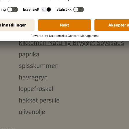
grønne linser
g
kidneybønner (hermetiserte)
tomatpuré
Kikkoman Naturlig Brygget Soyasaus
paprika
spisskummen
havregryn
loppefrøskall
hakket persille
olivenolje