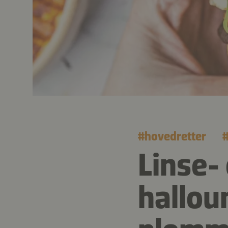
#
hovedretter
Linse-
hallou