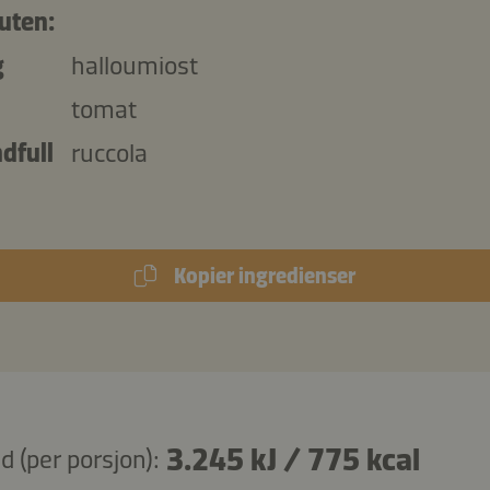
uten:
g
halloumiost
tomat
dfull
ruccola
Kopier ingredienser
3.245 kJ
/
775 kcal
 (per porsjon):