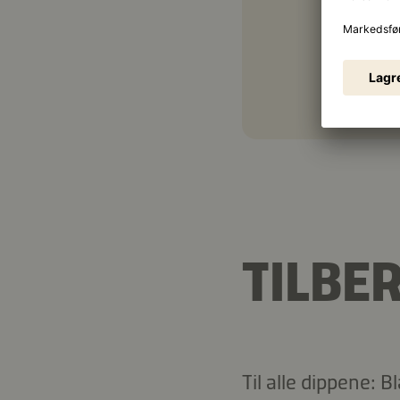
TILBE
Til alle dippene: 