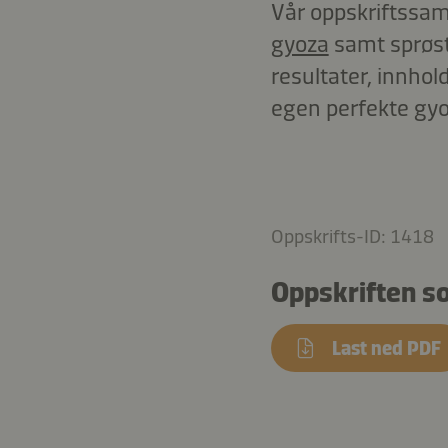
Vår oppskriftssaml
gyoza
samt sprøste
resultater, innhol
egen perfekte gyo
Oppskrifts-ID: 1418
Oppskriften s
Last ned PDF