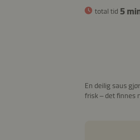
5 min
total tid
En deilig saus gjø
frisk – det finnes