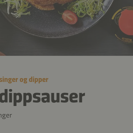
singer og dipper
dippsauser
nger