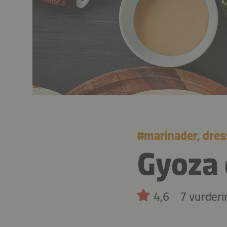
#
marinader, dres
Gyoza 
4,6
7 vurderi