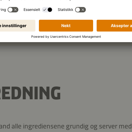
Kopier ingredienser
REDNING
Bland alle ingrediensene grundig og server med