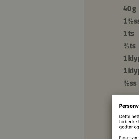
40 g
1 ½ s
1 ts
⅓ ts
1 kly
1 kly
½ ss
Varia