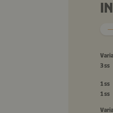
I
Varia
3 ss
1 ss
1 ss
Varia