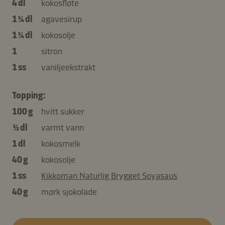
4 dl
kokosfløte
1 ¼ dl
agavesirup
1 ¼ dl
kokosolje
1
sitron
1 ss
vaniljeekstrakt
Topping:
100 g
hvitt sukker
½ dl
varmt vann
1 dl
kokosmelk
40 g
kokosolje
1 ss
Kikkoman Naturlig Brygget Soyasaus
40 g
mørk sjokolade