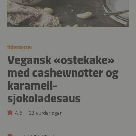
#
desserter
Vegansk «ostekake»
med cashewnøtter og
karamell-
sjokoladesaus
4,5
13 vurderinger