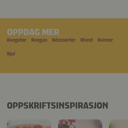
OPPDAG MER
#
vegetar
#
vegan
#
desserter
#
høst
#
vinter
#
jul
OPPSKRIFTSINSPIRASJON