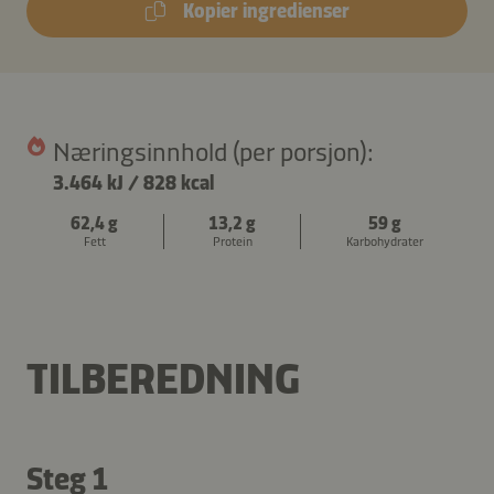
Kopier ingredienser
Næringsinnhold (per porsjon):
3.464 kJ
/
828 kcal
62,4 g
13,2 g
59 g
Fett
Protein
Karbohydrater
TILBEREDNING
Steg 1