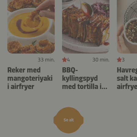
33 min.
4
30 min.
3
Reker med
BBQ-
Havre
mangoteriyaki
kyllingspyd
salt k
i airfryer
med tortilla i
airfry
airfryer
Se alt