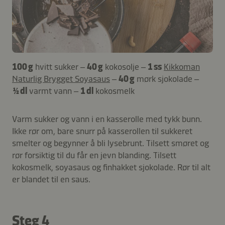
100 g
hvitt sukker –
40 g
kokosolje –
1 ss
Kikkoman
Naturlig Brygget Soyasaus
–
40 g
mørk sjokolade –
½ dl
varmt vann –
1 dl
kokosmelk
Varm sukker og vann i en kasserolle med tykk bunn.
Ikke rør om, bare snurr på kasserollen til sukkeret
smelter og begynner å bli lysebrunt. Tilsett smøret og
rør forsiktig til du får en jevn blanding. Tilsett
kokosmelk, soyasaus og finhakket sjokolade. Rør til alt
er blandet til en saus.
Steg 4