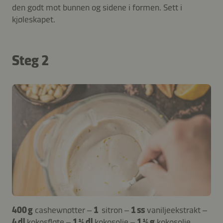
den godt mot bunnen og sidene i formen. Sett i
kjøleskapet.
Steg 2
400 g
cashewnøtter –
1
sitron –
1 ss
vaniljeekstrakt –
4 dl
kokosfløte –
1 ¼ dl
kokosolje –
1 ¼ g
kokosolje