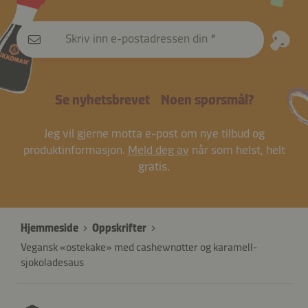
Skriv inn e-postadressen din
Se nyhetsbrevet
Noen spørsmål?
Jeg vil gjerne motta e-post om nye tilbud og
produktinformasjon.
Meld deg av
når som helst, helt
gratis.
Hjemmeside
Oppskrifter
Vegansk «ostekake» med cashewnøtter og karamell-
sjokoladesaus