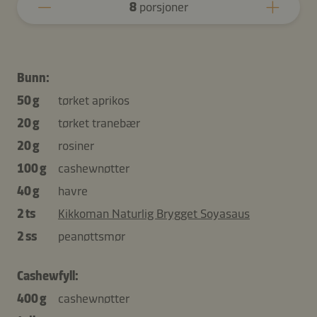
8
porsjoner
Bunn:
50 g
tørket aprikos
20 g
tørket tranebær
20 g
rosiner
100 g
cashewnøtter
40 g
havre
2 ts
Kikkoman Naturlig Brygget Soyasaus
2 ss
peanøttsmør
Cashewfyll:
400 g
cashewnøtter