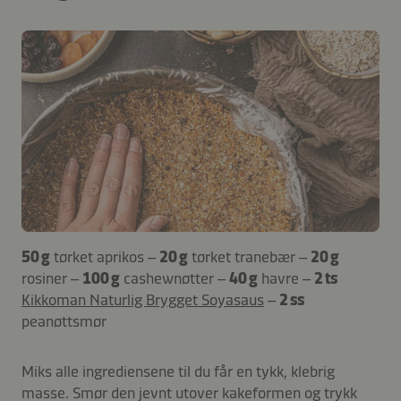
50 g
tørket aprikos –
20 g
tørket tranebær –
20 g
rosiner –
100 g
cashewnøtter –
40 g
havre –
2 ts
Kikkoman Naturlig Brygget Soyasaus
–
2 ss
peanøttsmør
Miks alle ingrediensene til du får en tykk, klebrig
masse. Smør den jevnt utover kakeformen og trykk