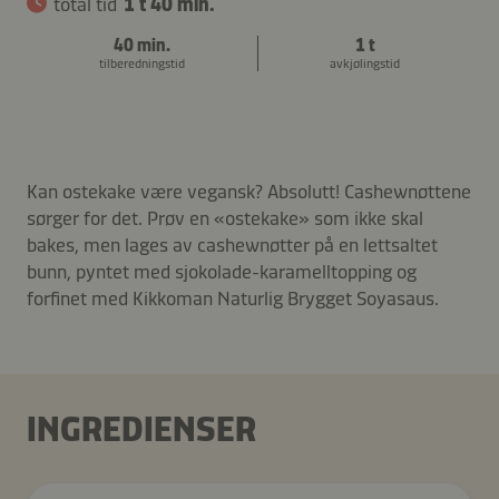
total tid
1 t 40 min.
40 min.
1 t
tilberedningstid
avkjølingstid
Kan ostekake være vegansk? Absolutt! Cashewnøttene
sørger for det. Prøv en «ostekake» som ikke skal
bakes, men lages av cashewnøtter på en lettsaltet
bunn, pyntet med sjokolade-karamelltopping og
forfinet med Kikkoman Naturlig Brygget Soyasaus.
INGREDIENSER