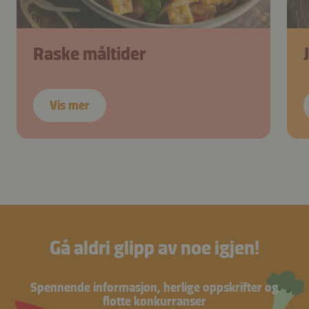
Raske måltider
Vis mer
Gå aldri glipp av noe igjen!
Spennende informasjon, herlige oppskrifter og
flotte konkurranser