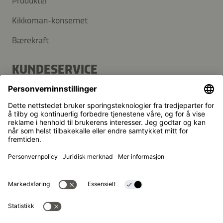
Produkter
Kikkoman-konsernet
Bærekraft
KUNDESERVICE
Vanlige spørsmål
Kontakt
Nyhetsbrev
Kikkoman er et registrert varemerke for Kikkoman
Corporation, Japan.
© Kikkoman Trading Europe GmbH 2023 – 2026
Theodorstraße 180, 40472 Düsseldorf,
Commercial register no: HRB 35856 (at Düsseldorf District
Court)