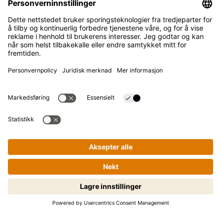
Kikkoman-konsernet
Bærekraft
KUNDESERVICE
Vanlige spørsmål
Kontakt
Nyhetsbrev
Kikkoman er et registrert varemerke for Kikkoman
Corporation, Japan.
© Kikkoman Trading Europe GmbH 2023 – 2026
Matlaging gjort enkelt – steg for
Theodorstraße 180, 40472 Düsseldorf,
steg! Trykk for å starte.
Commercial register no: HRB 35856 (at Düsseldorf District
Court)
Personverninnstillinger