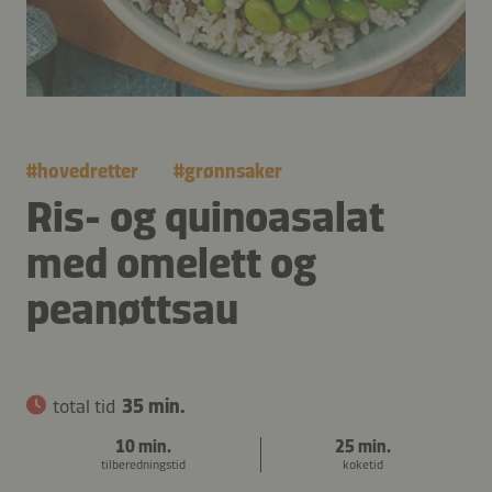
#
hovedretter
#
grønnsaker
Ris- og quinoasalat
med omelett og
peanøttsau
total tid
35 min.
10 min.
25 min.
tilberedningstid
koketid