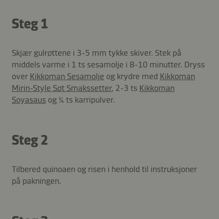
Steg 1
Skjær gulrøttene i 3-5 mm tykke skiver. Stek på
middels varme i 1 ts sesamolje i 8-10 minutter. Dryss
over
Kikkoman Sesamolje
og krydre med
Kikkoman
Mirin-Style Søt Smakssetter
, 2-3 ts
Kikkoman
Soyasaus
og ¼ ts karripulver.
Steg 2
Tilbered quinoaen og risen i henhold til instruksjoner
på pakningen.