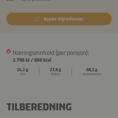
Kopier ingredienser
Næringsinnhold (per porsjon):
2.796 kJ
/
669 kcal
34,2 g
27,6 g
58,1 g
Fett
Protein
Karbohydrater
TILBEREDNING