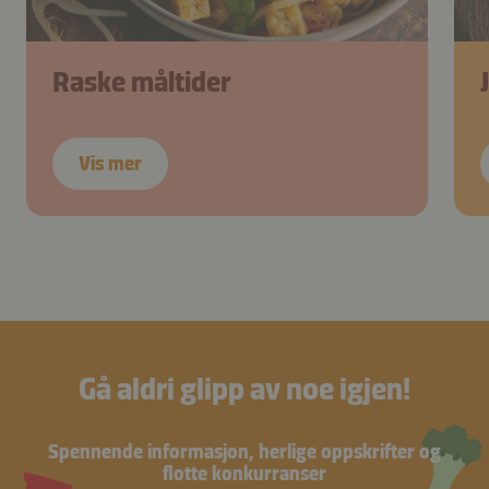
Raske måltider
Vis mer
Gå aldri glipp av noe igjen!
Spennende informasjon, herlige oppskrifter og
flotte konkurranser