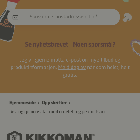
Skriv inn e-postadressen din
Se nyhetsbrevet
Noen spørsmål?
Jeg vil gjerne motta e-post om nye tilbud og
produktinformasjon.
Meld deg av
når som helst, helt
gratis.
Hjemmeside
Oppskrifter
Ris- og quinoasalat med omelett og peanøttsau