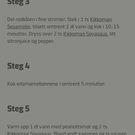
Steg 3
Del rødkålen i fine strimler. Stek i 1 ts
Kikkoman
Sesamolje
, tilsett omtrent 1 dl vann og kok i 10-15
minutter. Dryss over 2 ts
Kikkoman Soyasaus
, litt
sitronjuice og pepper.
Steg 4
Kok edamamebønnene i omtrent 5 minutter.
Steg 5
Varm opp 1 dl vann med peanøttsmør og 2 ts
Kikkoman Soyasaus
. Bland godt sammen og la sausen