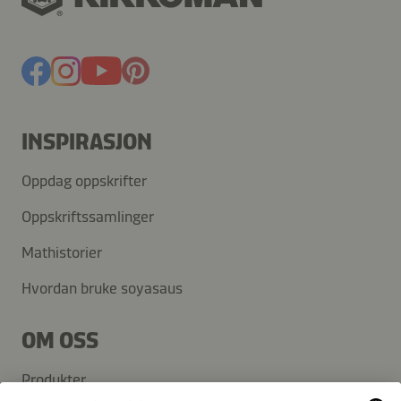
INSPIRASJON
Oppdag oppskrifter
Oppskriftssamlinger
Mathistorier
Hvordan bruke soyasaus
OM OSS
Produkter