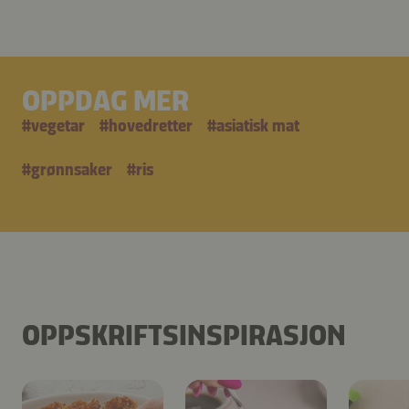
OPPDAG MER
#
vegetar
#
hovedretter
#
asiatisk mat
#
grønnsaker
#
ris
OPPSKRIFTSINSPIRASJON