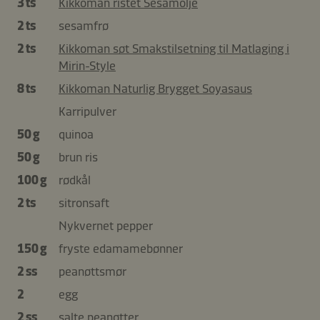
3 ts
Kikkoman ristet Sesamolje
2 ts
sesamfrø
2 ts
Kikkoman søt Smakstilsetning til Matlaging i
Mirin-Style
8 ts
Kikkoman Naturlig Brygget Soyasaus
Karripulver
50 g
quinoa
50 g
brun ris
100 g
rødkål
2 ts
sitronsaft
Nykvernet pepper
150 g
fryste edamamebønner
2 ss
peanøttsmør
2
egg
2 ss
salte peanøtter