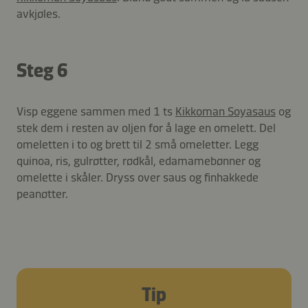
avkjøles.
Steg 6
Visp eggene sammen med 1 ts
Kikkoman Soyasaus
og
stek dem i resten av oljen for å lage en omelett. Del
omeletten i to og brett til 2 små omeletter. Legg
quinoa, ris, gulrøtter, rødkål, edamamebønner og
omelette i skåler. Dryss over saus og finhakkede
peanøtter.
Tip