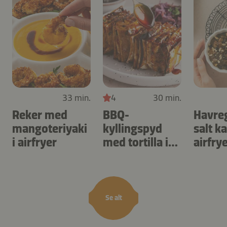
33 min.
4
30 min.
Reker med
BBQ-
Havre
mangoteriyaki
kyllingspyd
salt k
i airfryer
med tortilla i
airfry
airfryer
Se alt