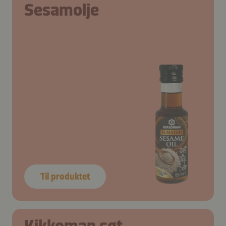
Sesamolje
Til produktet
Kikkoman søt