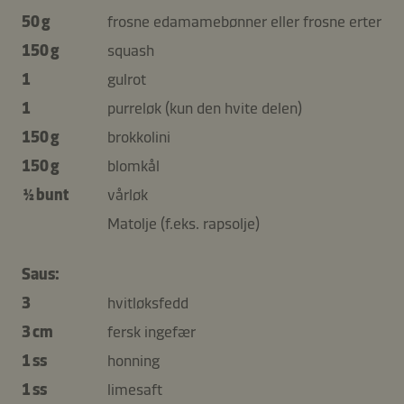
50 g
frosne edamamebønner eller frosne erter
150 g
squash
1
gulrot
1
purreløk (kun den hvite delen)
150 g
brokkolini
150 g
blomkål
½ bunt
vårløk
Matolje (f.eks. rapsolje)
Saus:
3
hvitløksfedd
3 cm
fersk ingefær
1 ss
honning
1 ss
limesaft