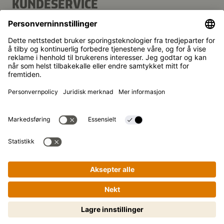
KUNDESERVICE
Vanlige spørsmål
Kontakt
Nyhetsbrev
Kikkoman er et registrert varemerke for Kikkoman
Corporation, Japan.
© Kikkoman Trading Europe GmbH 2023 – 2026
Theodorstraße 180, 40472 Düsseldorf,
Commercial register no: HRB 35856 (at Düsseldorf District
Court)
Personverninnstillinger
Juridisk merknad
Personvernerklæring
Matlaging gjort enkelt – steg for
steg! Trykk for å starte.