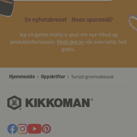
Se nyhetsbrevet
Noen spørsmål?
Jeg vil gjerne motta e-post om nye tilbud og
produktinformasjon.
Meld deg av
når som helst, helt
gratis.
Hjemmeside
Oppskrifter
Sursøt grønnsakswok