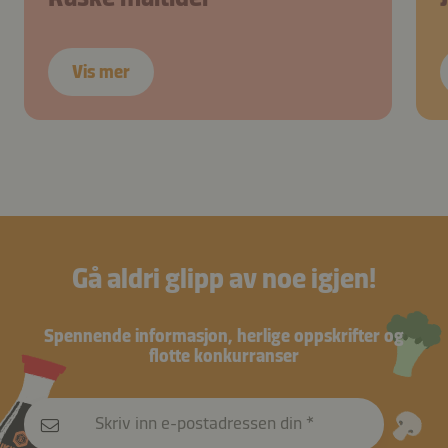
Vis mer
Gå aldri glipp av noe igjen!
Spennende informasjon, herlige oppskrifter og
flotte konkurranser
Skriv inn e-postadressen din