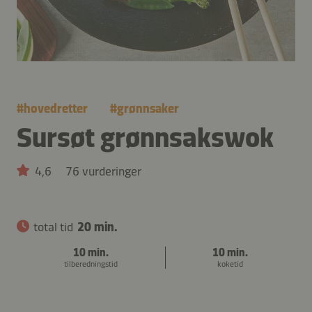
#
hovedretter
#
grønnsaker
Sursøt grønnsakswok
4,6
76 vurderinger
total tid
20 min.
10 min.
10 min.
tilberedningstid
koketid