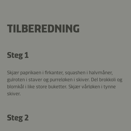
TILBEREDNING
Steg 1
Skjær paprikaen i firkanter, squashen i halvmåner,
gulroten i staver og purreløken i skiver. Del brokkoli og
blomkål i like store buketter. Skjær vårløken i tynne
skiver.
Steg 2