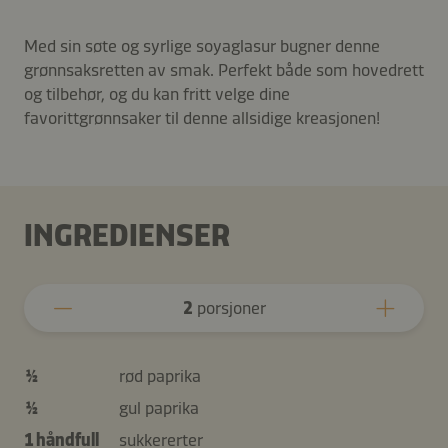
Med sin søte og syrlige soyaglasur bugner denne
grønnsaksretten av smak. Perfekt både som hovedrett
og tilbehør, og du kan fritt velge dine
favorittgrønnsaker til denne allsidige kreasjonen!
INGREDIENSER
2
porsjoner
½
rød paprika
½
gul paprika
1 håndfull
sukkererter