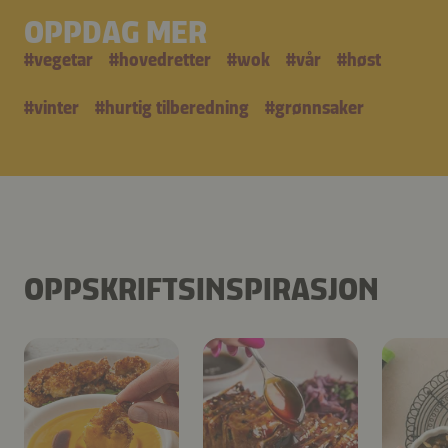
OPPDAG MER
#
vegetar
#
hovedretter
#
wok
#
vår
#
høst
#
vinter
#
hurtig tilberedning
#
grønnsaker
OPPSKRIFTSINSPIRASJON