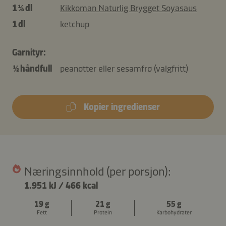
1 ¼ dl
Kikkoman Naturlig Brygget Soyasaus
1 dl
ketchup
Garnityr:
½ håndfull
peanøtter eller sesamfrø (valgfritt)
Kopier ingredienser
Næringsinnhold (per porsjon):
1.951 kJ
/
466 kcal
19 g
21 g
55 g
Fett
Protein
Karbohydrater