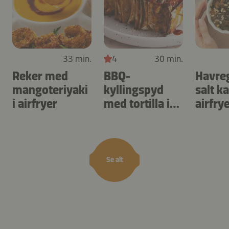
33 min.
4
30 min.
Reker med
BBQ-
Havre
mangoteriyaki
kyllingspyd
salt k
i airfryer
med tortilla i
airfry
airfryer
Se alt