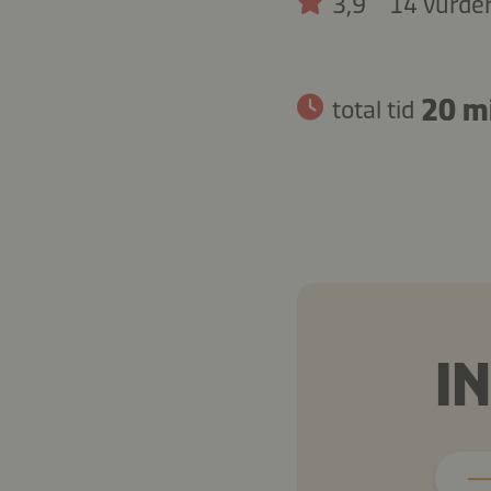
3,9
14 vurde
20 m
total tid
I