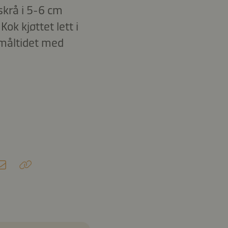
skrå i 5-6 cm
k kjøttet lett i
 måltidet med