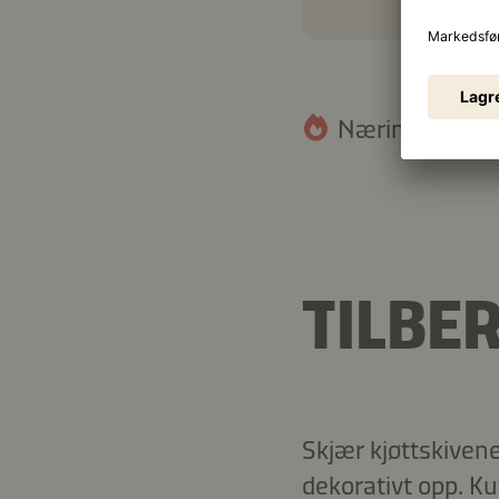
Næringsinnhold
TILBE
Skjær kjøttskivene
dekorativt opp. Kut