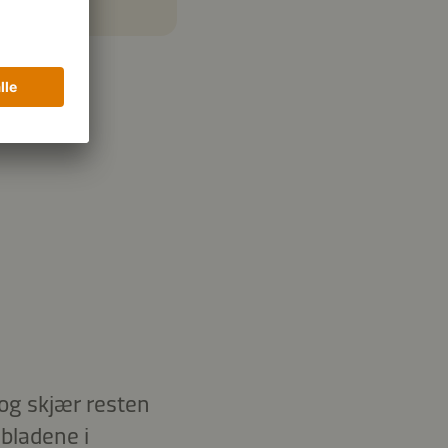
 og skjær resten
 bladene i