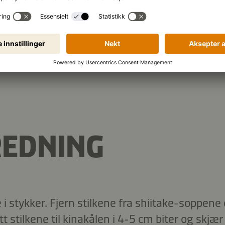
1.854 kJ
/
443 kcal
 (per porsjon):
REDNING
 i stykker. Fjern stilkene fra shiitake-soppene
t stilkene til kinakålen i 4-5 cm biter og skjær