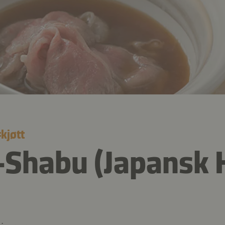
#
kjøtt
Shabu (Japansk 