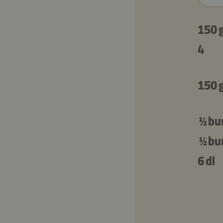
150 
4
150 
½ bu
½ bu
6 dl