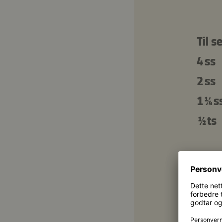
Til s
4 ss
2 ss
1 ¼ s
½ ts