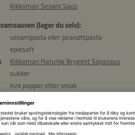
Kikkoman Sesam Saus
esamsausen (lager du selv):
sesampasta eller peanøttpasta
eplesaft
s
Kikkoman Naturlig Brygget Soyasaus
sukker
hvit pepper etter smak
Kopier ingredienser