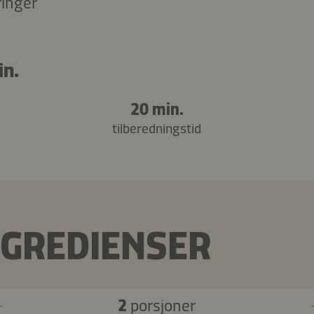
ringer
in.
20 min.
tilberedningstid
NGREDIENSER
2
porsjoner