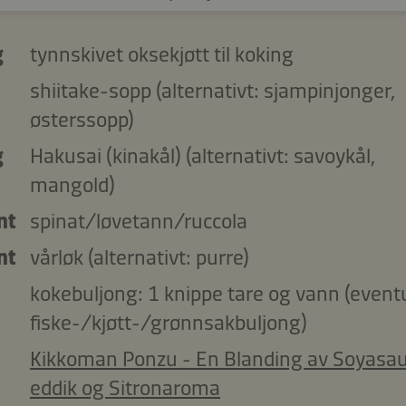
g
tynnskivet oksekjøtt til koking
shiitake-sopp (alternativt: sjampinjonger,
østerssopp)
g
Hakusai (kinakål) (alternativt: savoykål,
mangold)
nt
spinat/løvetann/ruccola
nt
vårløk (alternativt: purre)
kokebuljong: 1 knippe tare og vann (eventu
fiske-/kjøtt-/grønnsakbuljong)
Kikkoman Ponzu - En Blanding av Soyasau
eddik og Sitronaroma