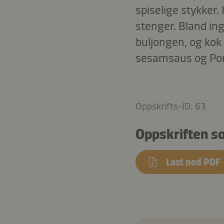
spiselige stykker.
stenger. Bland ing
buljongen, og kok
sesamsaus og Pon
Oppskrifts-ID: 63
Oppskriften s
Last ned PDF