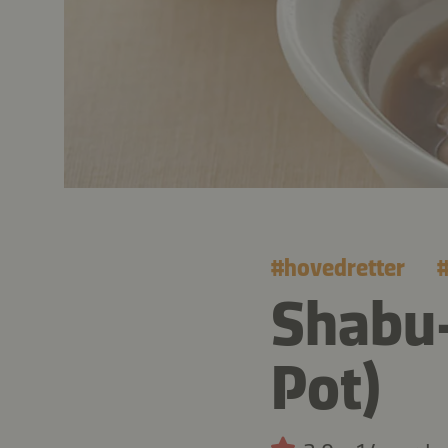
#
hovedretter
Shabu-
Pot)