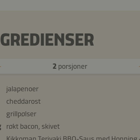
NGREDIENSER
2
porsjoner
jalapenoer
cheddarost
grillpølser
g
røkt bacon, skivet
Kikkoman Teriyaki BBQ-Saus med Honning