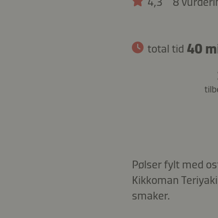
4,3
8 vurderi
40 m
total tid
til
Pølser fylt med os
Kikkoman Teriyaki
smaker.