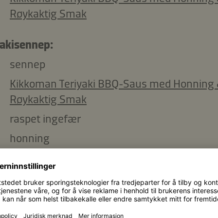
Røykaktig Smak
yakisennep:
sennep
Kikkoman Teriyaki BBQ-Saus med Honning
Røykaktig Smak
raspet ingefær
honning
ristede sesamfrø
Kikkoman ristet Sesamolje