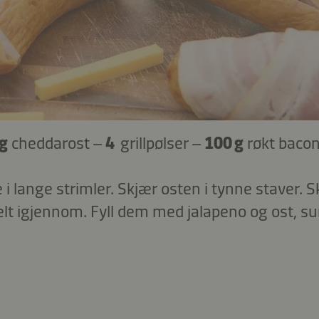
 g
cheddarost –
4
grillpølser –
100 g
røkt bacon
i lange strimler. Skjær osten i tynne staver. 
elt igjennom. Fyll dem med jalapeno og ost, su