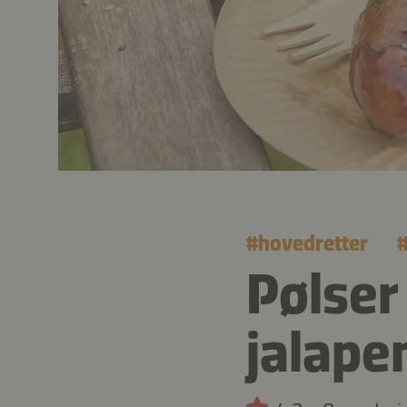
#
hovedretter
Pølser
jalape