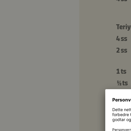
Teri
4 ss
2 ss
1 ts
½ ts
1 ss
1 ts