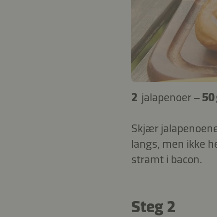
2
jalapenoer –
50
Skjær jalapenoene 
langs, men ikke h
stramt i bacon.
Steg 2