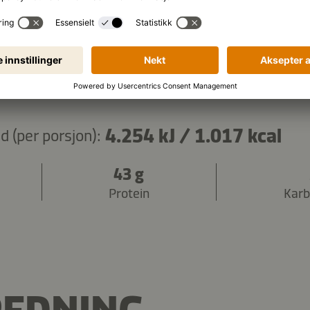
Kopier ingredienser
4.254 kJ
/
1.017 kcal
 (per porsjon):
43 g
Protein
Karb