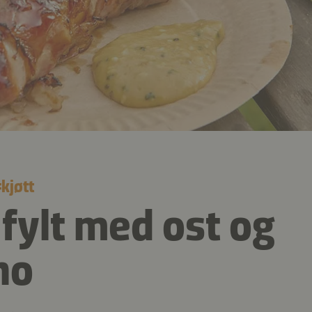
#
kjøtt
 fylt med ost og
no