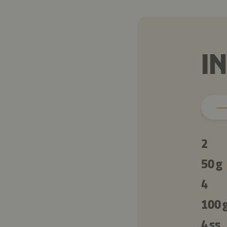
I
2
50 g
4
100 
4 ss