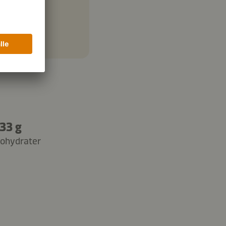
33 g
ohydrater