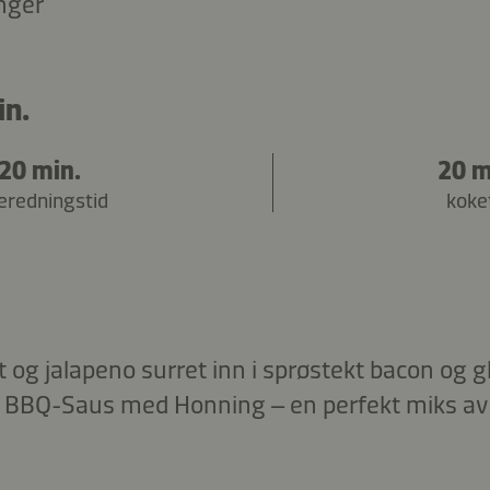
nger
in.
20 min.
20 m
beredningstid
koke
t og jalapeno surret inn i sprøstekt bacon og 
 BBQ-Saus med Honning – en perfekt miks av 