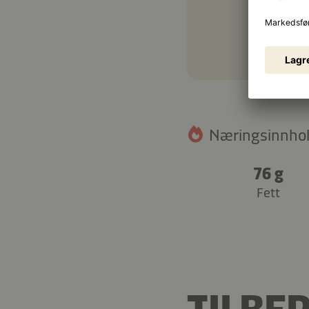
Næringsinnhold
76 g
Fett