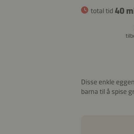
40 m
total tid
til
Disse enkle eggemu
barna til å spise 