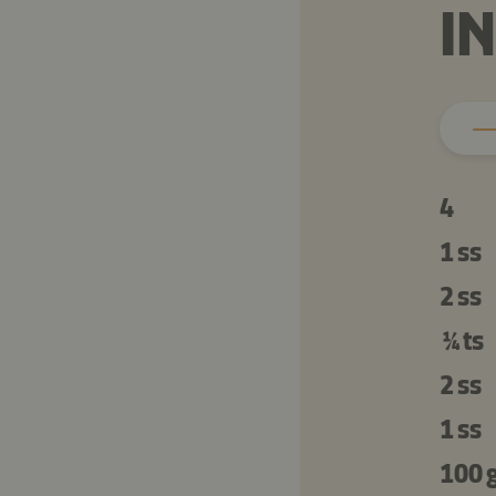
I
4
1 ss
2 ss
¼ ts
2 ss
1 ss
100 