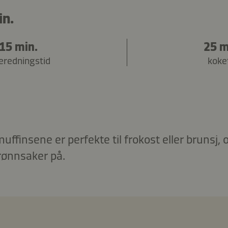
in.
15 min.
25 m
beredningstid
koke
ffinsene er perfekte til frokost eller brunsj, 
grønnsaker på.