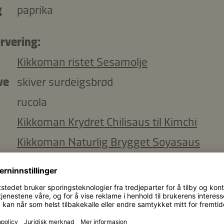
g
paprika
ervering:
Kikkoman ristet Sesamolje
ve
skiver surdeigsbrød
rucola
Kikkoman Krydret Chilisaus til Kimchi
Kikkoman Naturlig Brygget Soyasaus
Kopier ingredienser