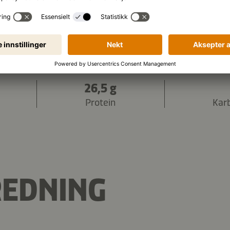
1.945 kJ
/
465 kcal
 (per porsjon):
26,5 g
Protein
Kar
REDNING