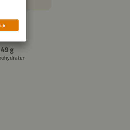
49 g
bohydrater