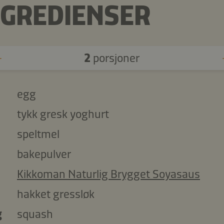
NGREDIENSER
2
porsjoner
egg
tykk gresk yoghurt
speltmel
bakepulver
Kikkoman Naturlig Brygget Soyasaus
hakket gressløk
g
squash