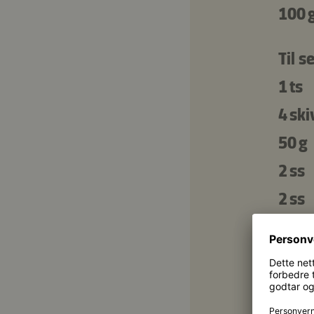
100 
Til s
1 ts
4 ski
50 g
2 ss
2 ss