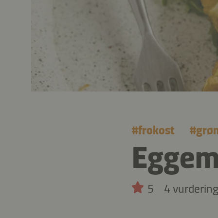
#
frokost
#
grø
Eggemu
5
4 vurderin