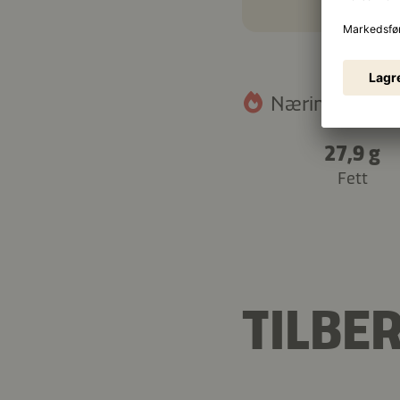
Næringsinnhold
27,9 g
Fett
TILBE