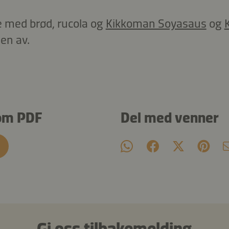
 med brød, rucola og
Kikkoman Soyasaus
og
en av.
om PDF
Del med venner
Gi oss tilbakemelding