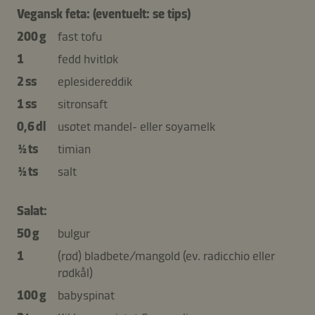
Vegansk feta: (eventuelt: se tips)
200 g
fast tofu
1
fedd hvitløk
2 ss
eplesidereddik
1 ss
sitronsaft
0,6 dl
usøtet mandel- eller soyamelk
½ ts
timian
½ ts
salt
Salat:
50 g
bulgur
1
(rød) bladbete/mangold (ev. radicchio eller
rødkål)
100 g
babyspinat