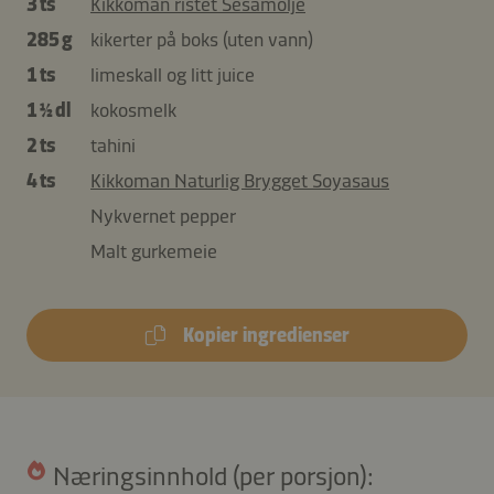
3 ts
Kikkoman ristet Sesamolje
285 g
kikerter på boks (uten vann)
1 ts
limeskall og litt juice
1 ½ dl
kokosmelk
2 ts
tahini
4 ts
Kikkoman Naturlig Brygget Soyasaus
Nykvernet pepper
Malt gurkemeie
Kopier ingredienser
Næringsinnhold (per porsjon):