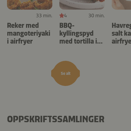
33 min.
4
30 min.
Reker med
BBQ-
Havre
mangoteriyaki
kyllingspyd
salt k
i airfryer
med tortilla i
airfry
airfryer
Se alt
OPPSKRIFTSSAMLINGER