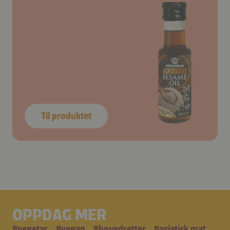
Til produktet
OPPDAG MER
#
vegetar
#
vegan
#
hovedretter
#
asiatisk mat