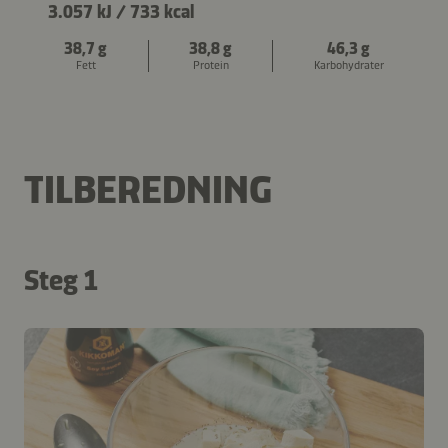
3.057 kJ
/
733 kcal
38,7 g
38,8 g
46,3 g
Fett
Protein
Karbohydrater
TILBEREDNING
Steg 1