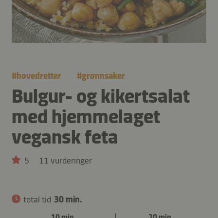
#
hovedretter
#
grønnsaker
Bulgur- og kikertsalat
med hjemmelaget
vegansk feta
5
11 vurderinger
total tid
30 min.
10 min.
20 min.