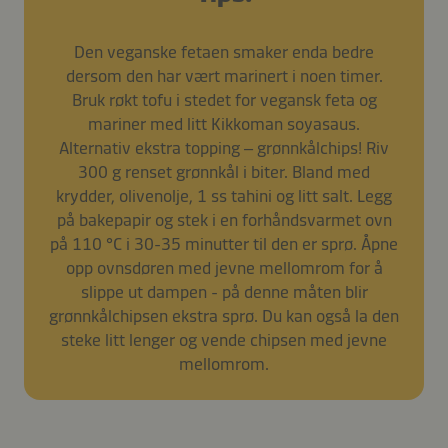
Den veganske fetaen smaker enda bedre
dersom den har vært marinert i noen timer.
Bruk røkt tofu i stedet for vegansk feta og
mariner med litt Kikkoman soyasaus.
Alternativ ekstra topping – grønnkålchips! Riv
300 g renset grønnkål i biter. Bland med
krydder, olivenolje, 1 ss tahini og litt salt. Legg
på bakepapir og stek i en forhåndsvarmet ovn
på 110 °C i 30-35 minutter til den er sprø. Åpne
opp ovnsdøren med jevne mellomrom for å
slippe ut dampen - på denne måten blir
grønnkålchipsen ekstra sprø. Du kan også la den
steke litt lenger og vende chipsen med jevne
mellomrom.