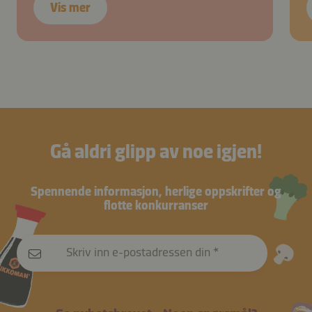
Vis mer
Gå aldri glipp av noe igjen!
Spennende informasjon, herlige oppskrifter og
flotte konkurranser
Skriv inn e-postadressen din