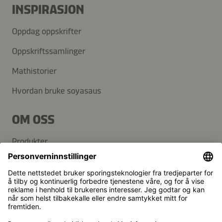
INSPIRASJON
Oppdag oppskrifter
Oppskriftssamlinger
Mathistorier
Hvordan bruke soyasaus
OM OSS
Produkter
Kikkoman-konsernet
Bærekraft
KUNDESERVICE