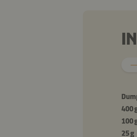
I
Dump
400 
100 
25 g