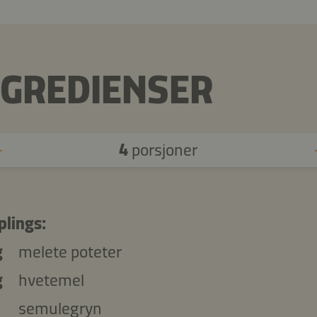
NGREDIENSER
4
porsjoner
lings:
g
melete poteter
g
hvetemel
semulegryn