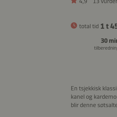
4,9
13 vurde
1 t 4
total tid
30 mi
tilberednin
En tsjekkisk klas
kanel og kardemo
blir denne søtsalt