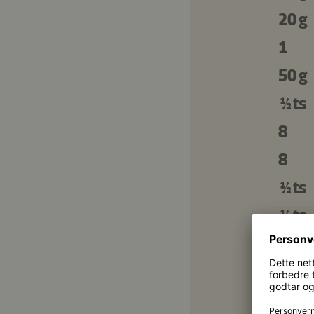
20 g
1
50 g
½ ts
8
8
½ ts
¼ ts
2 ss
½ ts
2 ss