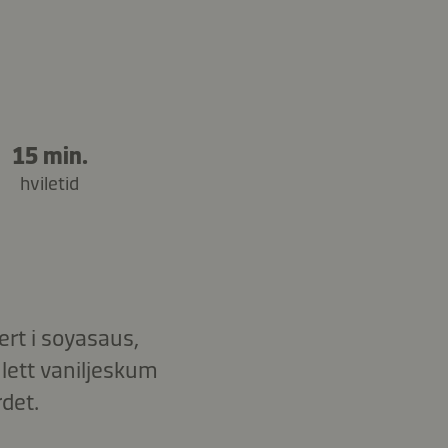
15 min.
hviletid
rt i soyasaus,
ett vaniljeskum
det.