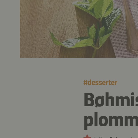
#
desserter
Bøhmi
plomm