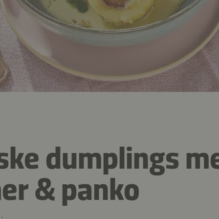
ske dumplings m
er & panko