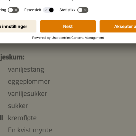
k:
smør
g
Kikkoman Panko - Sprød Brødrasp i Japansk
ljeskum:
vaniljestang
eggeplommer
vaniljesukker
sukker
l
kremfløte
En kvist mynte