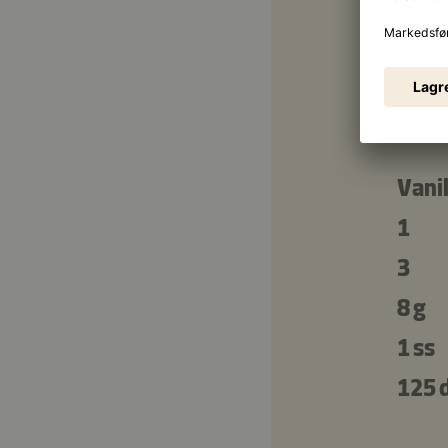
Trek
80 g
100 
Vani
1
3
8 g
1 ss
125 d