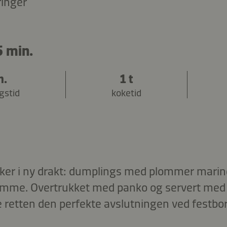
ringer
5 min.
n.
1 t
gstid
koketid
siker i ny drakt: dumplings med plommer marine
mme. Overtrukket med panko og servert med l
e retten den perfekte avslutningen ved festbor