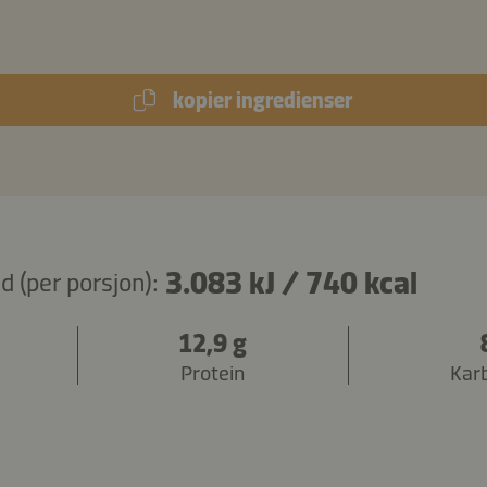
kopier ingredienser
3.083 kJ
/
740 kcal
 (per porsjon):
12,9 g
Protein
Kar