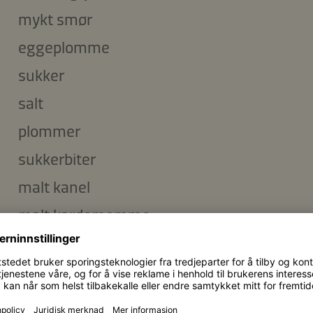
mykt smør
eggeplomme
sukker
salt
plommer
sukkerbiter
malt kanel
malt kardemomme
Kikkoman Naturlig Brygget Soyasaus
salt til kokevannet
hvetemel til forming