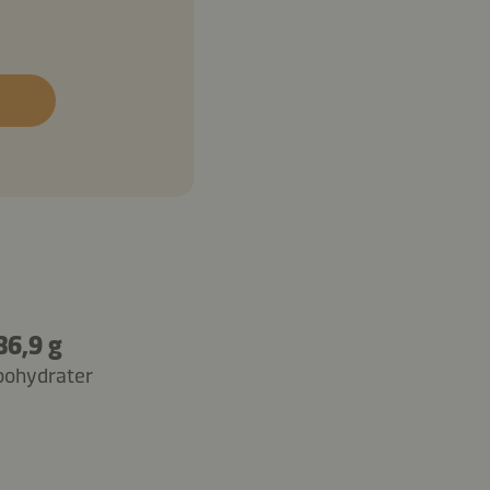
86,9 g
bohydrater