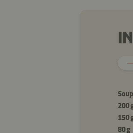
I
Soup
200 
150 
80 g