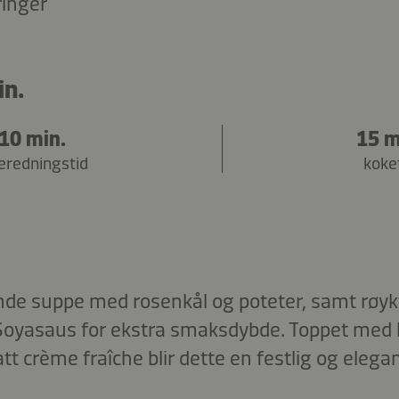
ringer
in.
10 min.
15 m
beredningstid
koke
de suppe med rosenkål og poteter, samt røyk
Soyasaus for ekstra smaksdybde. Toppet med
tt crème fraîche blir dette en festlig og elegan