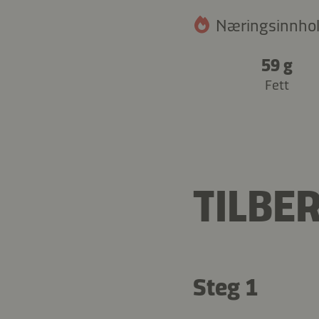
Næringsinnhold
59 g
Fett
TILBE
Steg 1