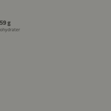
59 g
ohydrater