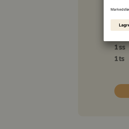
Garni
20 g
2 ss
1 ss
1 ts