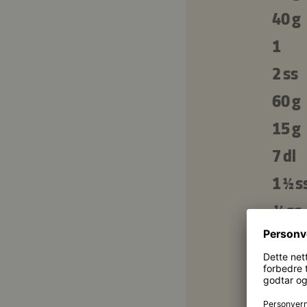
40 g
1
2 ss
60 g
15 g
7 dl
1 ½ s
½ ss
¼ ts
½ ts
0,8 d