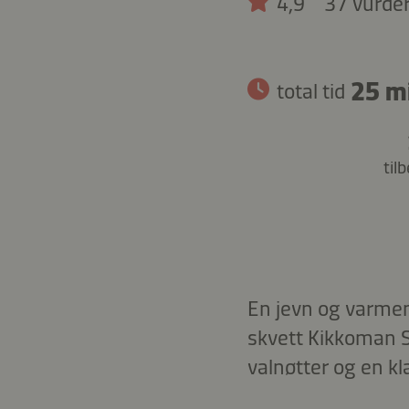
4,9
37 vurde
25 m
total tid
til
En jevn og varmen
skvett Kikkoman 
valnøtter og en kla