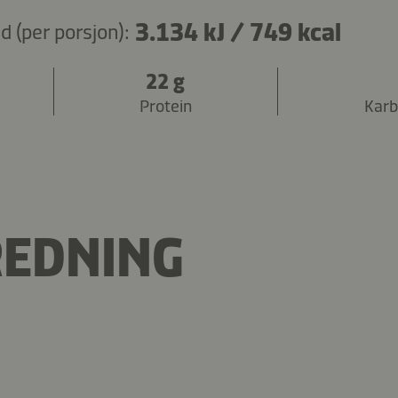
3.134 kJ
/
749 kcal
 (per porsjon):
22 g
Protein
Karb
REDNING