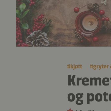
#
kjøtt
#
gryter
Kremet
og pot