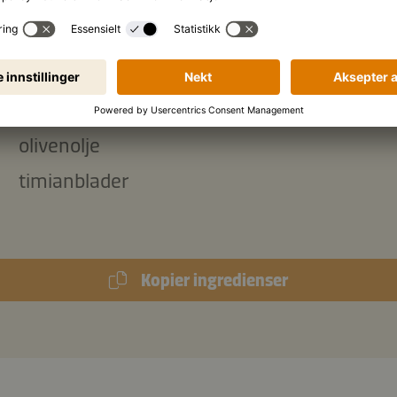
tyr:
valnøtter
crème fraîche
olivenolje
timianblader
Kopier ingredienser