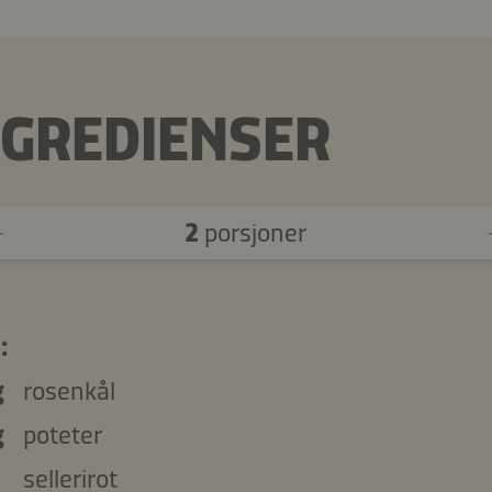
NGREDIENSER
2
porsjoner
:
g
rosenkål
g
poteter
sellerirot