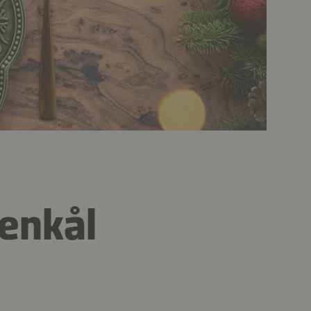
enkål