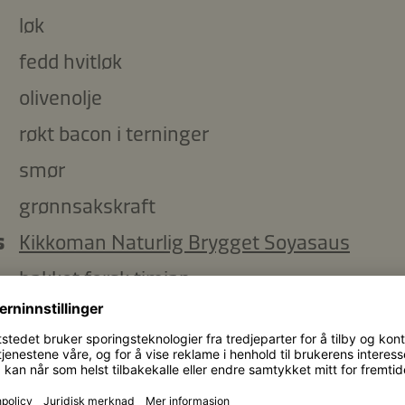
løk
fedd hvitløk
olivenolje
røkt bacon i terninger
smør
grønnsakskraft
s
Kikkoman Naturlig Brygget Soyasaus
hakket fersk timian
malt muskatnøtt
nymalt svart pepper
l
kremfløte