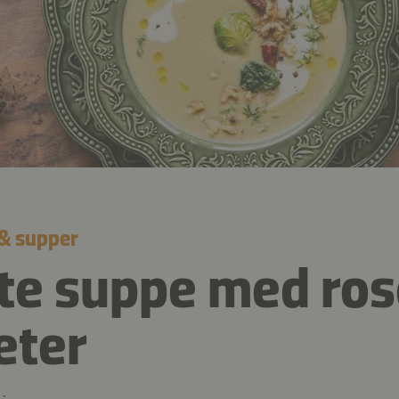
 & supper
e suppe med ros
eter