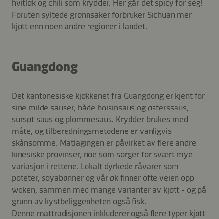
hvitløk og chili som krydder. Her går det spicy for seg!
Foruten syltede grønnsaker forbruker Sichuan mer
kjøtt enn noen andre regioner i landet.
Guangdong
Det kantonesiske kjøkkenet fra Guangdong er kjent for
sine milde sauser, både hoisinsaus og østerssaus,
sursøt saus og plommesaus. Krydder brukes med
måte, og tilberedningsmetodene er vanligvis
skånsomme. Matlagingen er påvirket av flere andre
kinesiske provinser, noe som sørger for svært mye
variasjon i rettene. Lokalt dyrkede råvarer som
poteter, soyabønner og vårløk finner ofte veien opp i
woken, sammen med mange varianter av kjøtt - og på
grunn av kystbeliggenheten også fisk.
Denne mattradisjonen inkluderer også flere typer kjøtt