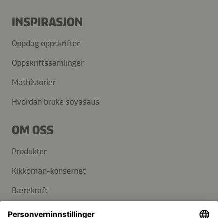
INSPIRASJON
Oppdag oppskrifter
Oppskriftssamlinger
Mathistorier
Hvordan bruke soyasaus
OM OSS
Produkter
Kikkoman-konsernet
Bærekraft