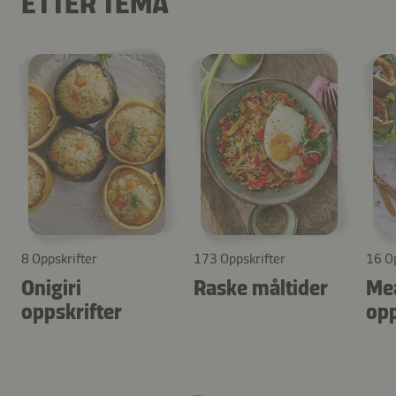
ETTER TEMA
8 Oppskrifter
173 Oppskrifter
16 Op
Onigiri
Raske måltider
Mea
oppskrifter
opp