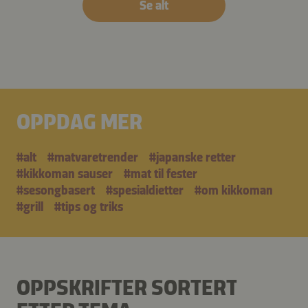
Se alt
OPPDAG MER
#alt
#matvaretrender
#japanske retter
#kikkoman sauser
#mat til fester
#sesongbasert
#spesialdietter
#om kikkoman
#grill
#tips og triks
OPPSKRIFTER SORTERT