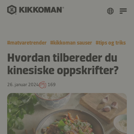
#
matvaretrender
#
kikkoman sauser
#
tips og triks
Hvordan tilbereder du
kinesiske oppskrifter?
26. januar 2024
169