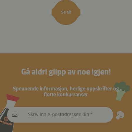
Se alt
Gå aldri glipp av noe igjen!
Spennende informasjon, herlige oppskrifter og
flotte konkurranser
Skriv inn e-postadressen din