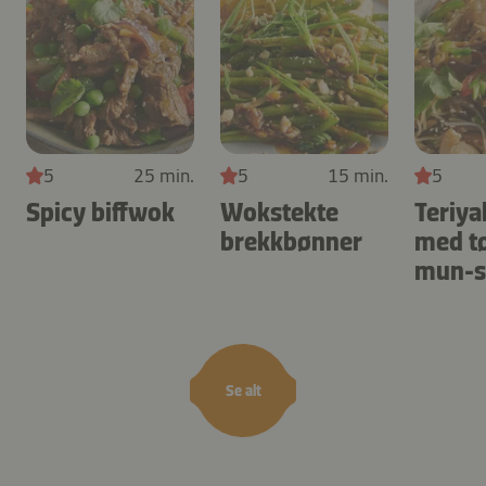
5
25 min.
5
15 min.
5
Spicy biffwok
Wokstekte
Teriya
brekkbønner
med t
mun-s
Se alt