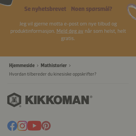
Se nyhetsbrevet
Noen spørsmål?
Jeg vil gjerne motta e-post om nye tilbud og
produktinformasjon.
Meld deg av
når som helst, helt
gratis.
Hjemmeside
Mathistorier
Hvordan tilbereder du kinesiske oppskrifter?