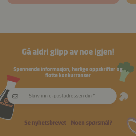
Gå aldri glipp av noe igjen!
Spennende informasjon, herlige oppskrifter og
flotte konkurranser
Skriv inn e-postadressen din
Se nyhetsbrevet
Noen spørsmål?