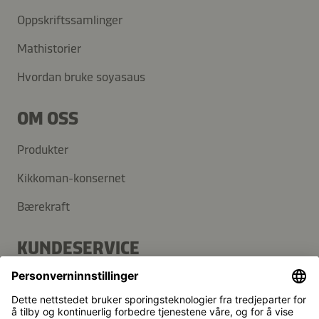
Oppskriftssamlinger
Mathistorier
Hvordan bruke soyasaus
OM OSS
Produkter
Kikkoman-konsernet
Bærekraft
KUNDESERVICE
Vanlige spørsmål
Kontakt