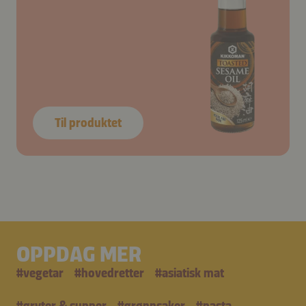
Til produktet
OPPDAG MER
#
vegetar
#
hovedretter
#
asiatisk mat
#
gryter & supper
#
grønnsaker
#
pasta