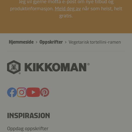
Jeg vil gjerne motta e-post om nye tilbud og
produktinformasjon.
Meld deg av
når som helst, helt
gratis.
Hjemmeside
Oppskrifter
Vegetarisk tortellini-ramen
INSPIRASJON
Oppdag oppskrifter