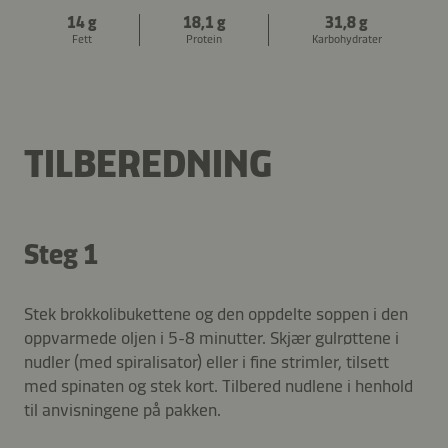
14 g
18,1 g
31,8 g
Fett
Protein
Karbohydrater
TILBEREDNING
Steg 1
Stek brokkolibukettene og den oppdelte soppen i den
oppvarmede oljen i 5-8 minutter. Skjær gulrøttene i
nudler (med spiralisator) eller i fine strimler, tilsett
med spinaten og stek kort. Tilbered nudlene i henhold
til anvisningene på pakken.