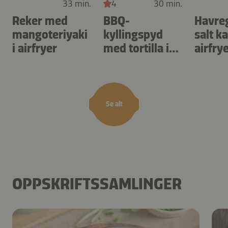
33 min.
4
30 min.
Reker med
BBQ-
Havre
mangoteriyaki
kyllingspyd
salt k
i airfryer
med tortilla i
airfry
airfryer
Se alt
OPPSKRIFTSSAMLINGER