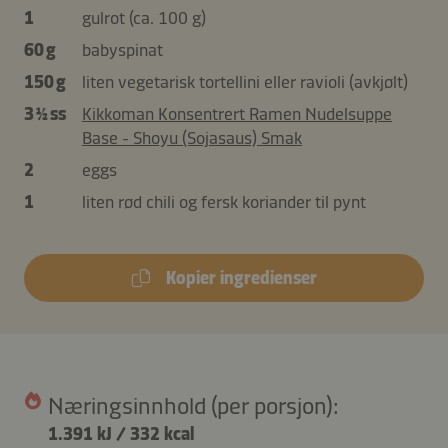
1
gulrot (ca. 100 g)
60 g
babyspinat
150 g
liten vegetarisk tortellini eller ravioli (avkjølt)
3 ½ ss
Kikkoman Konsentrert Ramen Nudelsuppe
Base - Shoyu (Sojasaus) Smak
2
eggs
1
liten rød chili og fersk koriander til pynt
Kopier ingredienser
Næringsinnhold (per porsjon):
1.391 kJ
/
332 kcal