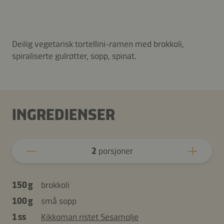
Deilig vegetarisk tortellini-ramen med brokkoli,
spiraliserte gulrøtter, sopp, spinat.
INGREDIENSER
2
porsjoner
150 g
brokkoli
100 g
små sopp
1 ss
Kikkoman ristet Sesamolje