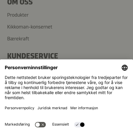
OM OSS
Produkter
Kikkoman-konsernet
Bærekraft
KUNDESERVICE
Vanlige spørsmål
Kontakt
Nyhetsbrev
Kikkoman er et registrert varemerke for Kikkoman
Corporation, Japan.
© Kikkoman Trading Europe GmbH 2023 – 2026