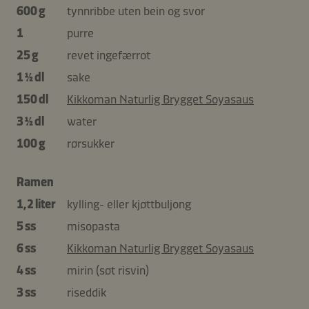
600 g
tynnribbe uten bein og svor
1
purre
25 g
revet ingefærrot
1 ½ dl
sake
150 dl
Kikkoman Naturlig Brygget Soyasaus
3 ½ dl
water
100 g
rørsukker
Ramen
1,2 liter
kylling- eller kjøttbuljong
5 ss
misopasta
6 ss
Kikkoman Naturlig Brygget Soyasaus
4 ss
mirin (søt risvin)
3 ss
riseddik