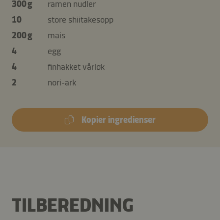
300 g
ramen nudler
10
store shiitakesopp
200 g
mais
4
egg
4
finhakket vårløk
2
nori-ark
Kopier ingredienser
TILBEREDNING