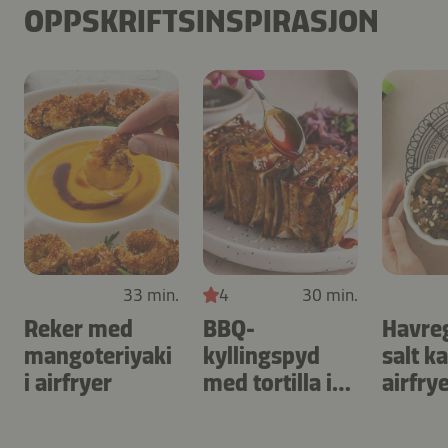
OPPSKRIFTSINSPIRASJON
33 min.
4
30 min.
Reker med
BBQ-
Havre
mangoteriyaki
kyllingspyd
salt k
i airfryer
med tortilla i
airfry
airfryer