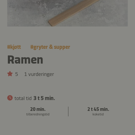
#
kjøtt
#
gryter & supper
Ramen
5
1 vurderinger
total tid
3 t 5 min.
20 min.
2 t 45 min.
tilberedningstid
koketid