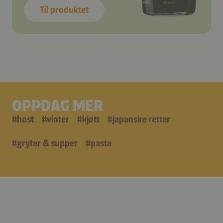
Til produktet
OPPDAG MER
#
høst
#
vinter
#
kjøtt
#
japanske retter
#
gryter & supper
#
pasta