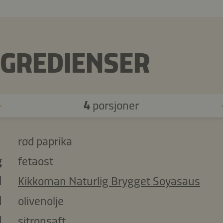
NGREDIENSER
4
porsjoner
rød paprika
g
fetaost
l
Kikkoman Naturlig Brygget Soyasaus
l
olivenolje
l
sitronsaft