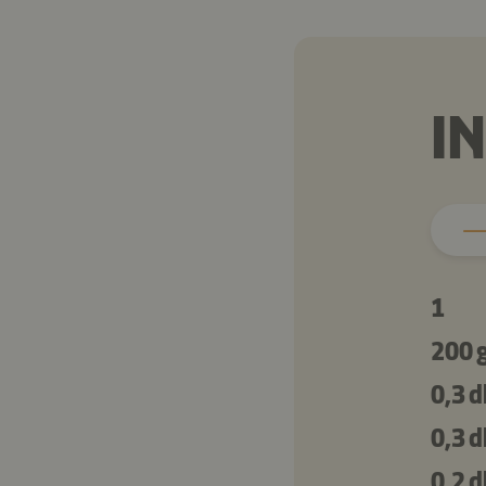
I
1
200 
0,3 d
0,3 d
0,2 d