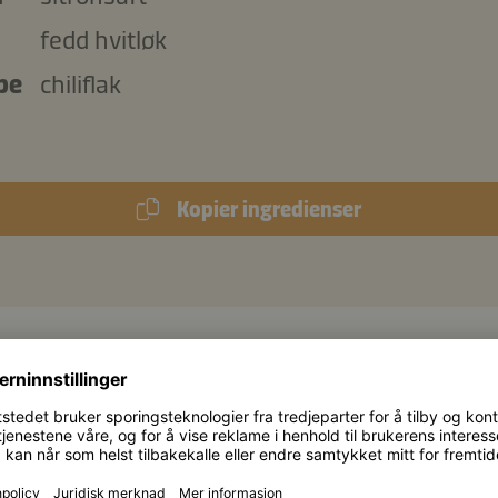
fedd hvitløk
pe
chiliflak
Kopier ingredienser
866 kJ
/
207 kcal
 (per porsjon):
7,7 g
Protein
Kar