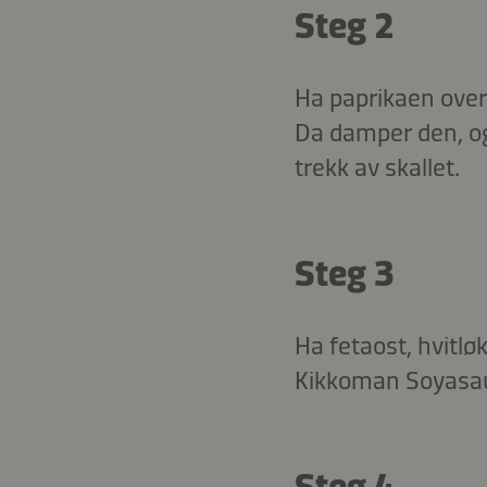
Steg 2
Ha paprikaen over i
Da damper den, og s
trekk av skallet.
Steg 3
Ha fetaost, hvitlø
Kikkoman Soyasaus 
Steg 4