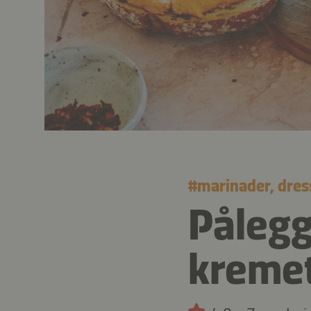
#
marinader, dres
Pålegg 
kremet