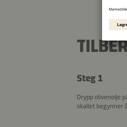
TILBE
Steg 1
Drypp olivenolje p
skallet begynner å