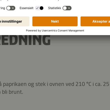
REDNING
å paprikaen og stek i ovnen ved 210 °C i ca. 25 
 bli brunt.