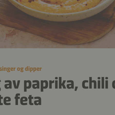
singer og dipper
av paprika, chili
e feta