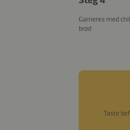
Garneres med chili
brød
Taste bef