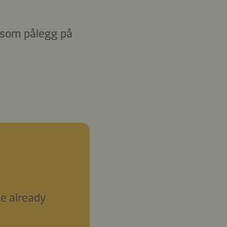
r som pålegg på
ce already