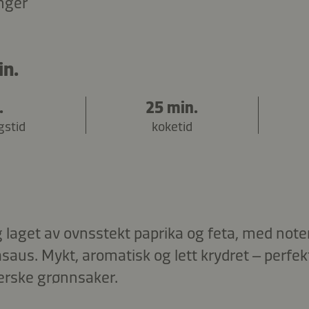
nger
in.
.
25 min.
gstid
koketid
laget av ovnsstekt paprika og feta, med noter 
aus. Mykt, aromatisk og lett krydret – perfek
 ferske grønnsaker.