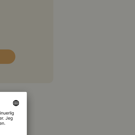
5,2 g
bohydrater