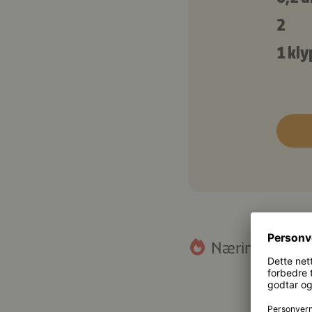
2
1 kly
Næringsinnhold
17,3 g
Fett