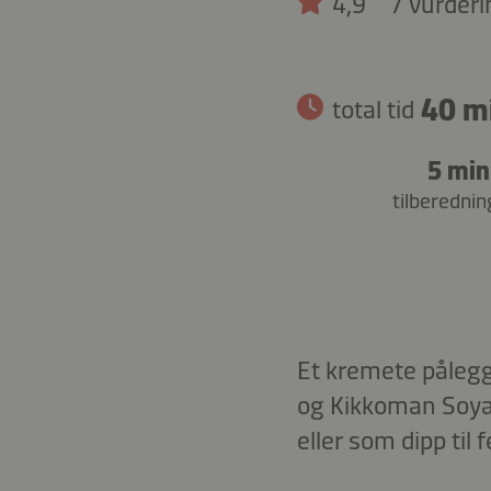
4,9
7 vurderi
40 m
total tid
5 min
tilberednin
Et kremete pålegg 
og Kikkoman Soyas
eller som dipp til