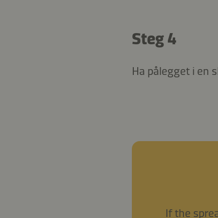
Steg 4
Ha pålegget i en s
If the sprea