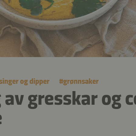
singer og dipper
#
grønnsaker
 av gresskar og 
e