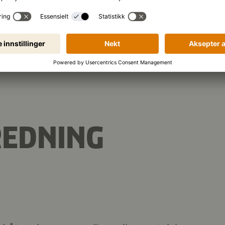
788 kJ
/
188 kcal
 (per porsjon):
8,6 g
Protein
Kar
REDNING