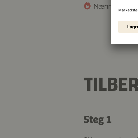
Næringsinnhold
12,7 g
Fett
TILBE
Steg 1