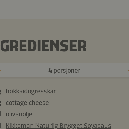
NGREDIENSER
4
porsjoner
g
hokkaidogresskar
g
cottage cheese
l
olivenolje
l
Kikkoman Naturlig Brygget Soyasaus