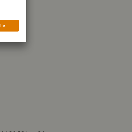
11,5 g
bohydrater