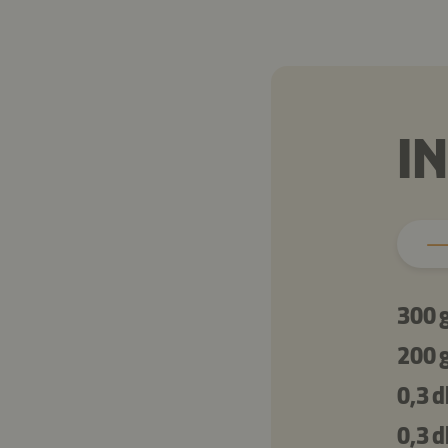
I
300 
200 
0,3 d
0,3 d