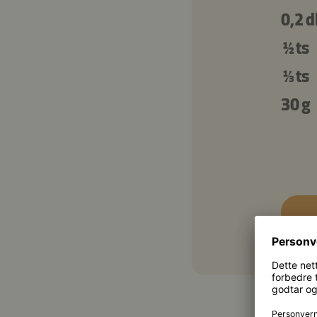
0,2 d
½ ts
⅓ ts
30 g