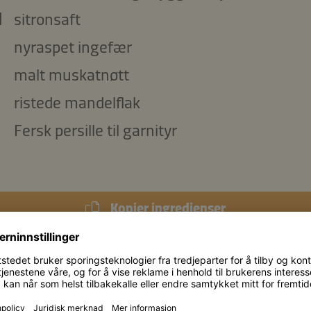
l
sitronsaft
nyraspet ingefær
malt muskatnøtt
ristede mandelflak
Fersk persille til garnityr
Kopier ingredienser