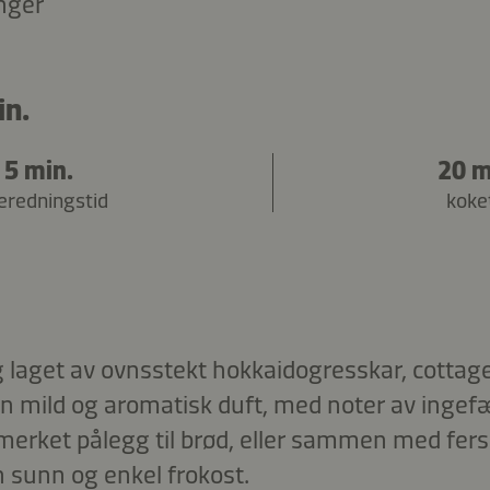
nger
in.
5 min.
20 m
beredningstid
koke
 laget av ovnsstekt hokkaidogresskar, cottag
n mild og aromatisk duft, med noter av ingefær
utmerket pålegg til brød, eller sammen med fer
n sunn og enkel frokost.