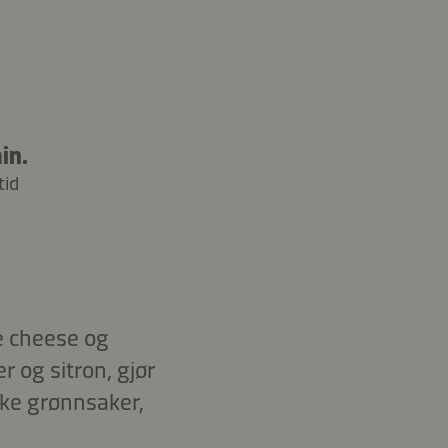
in.
tid
e cheese og
 og sitron, gjør
ske grønnsaker,