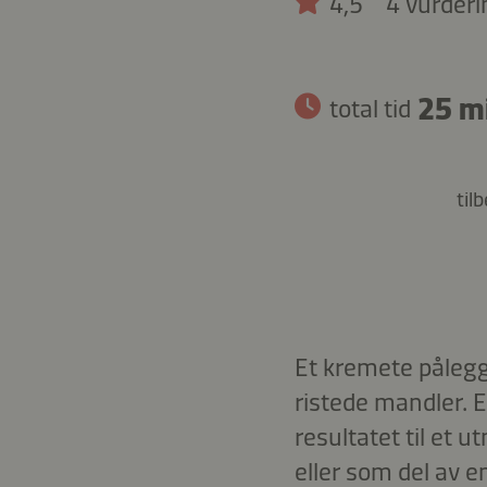
4,5
4 vurderi
25 m
total tid
til
Et kremete pålegg
ristede mandler. E
resultatet til et 
eller som del av e