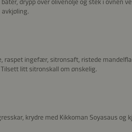
 båter, drypp over olivenolje og stek i ovnen ve
l avkjøling.
 raspet ingefær, sitronsaft, ristede mandelfl
ilsett litt sitronskall om ønskelig.
gresskar, krydre med Kikkoman Soyasaus og kjø