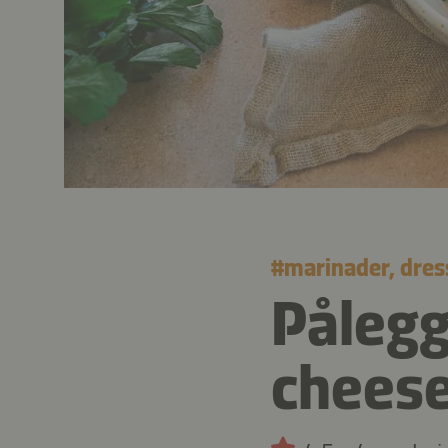
#
marinader, dres
Pålegg
chees