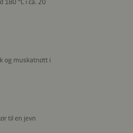
d 180 °C i ca. 20
ak og muskatnøtt i
r til en jevn