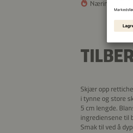
Næringsinnhold
TILBE
Skjær opp rettiche
i tynne og store sk
5 cm lengde. Blans
ingrediensene til 
Smak til ved å dy