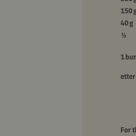
150 
40 g
½
1 bu
ette
For t