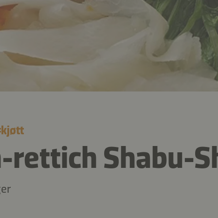
#
kjøtt
-rettich Shabu-
ger