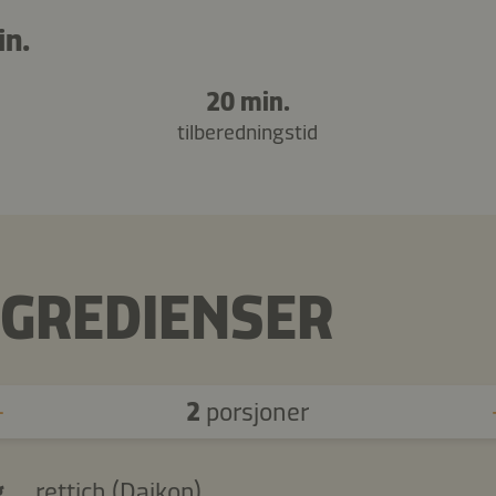
in.
20 min.
tilberedningstid
NGREDIENSER
2
porsjoner
g
rettich (Daikon)