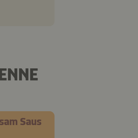
DENNE
sam Saus