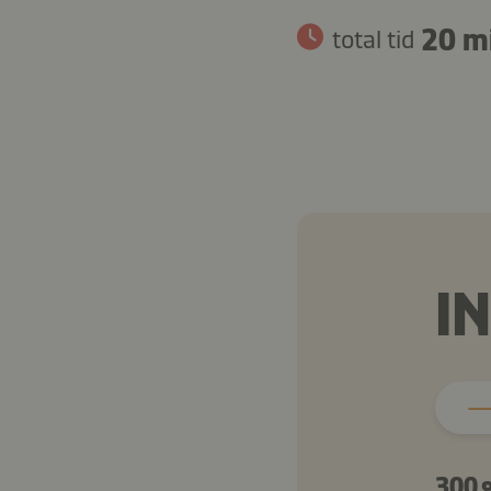
20 m
total tid
I
300 