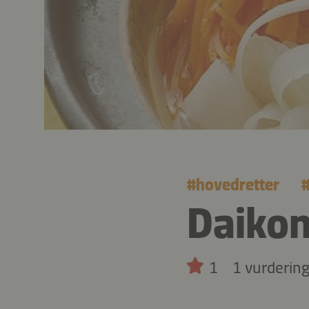
#
hovedretter
Daikon
1
1 vurderin