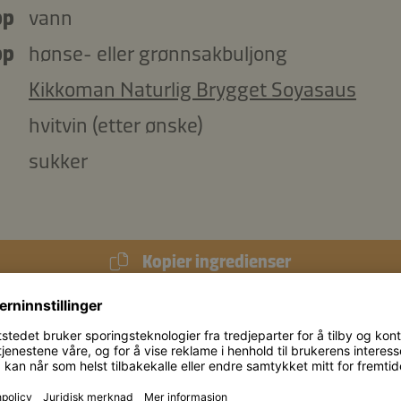
pp
vann
pp
hønse- eller grønnsakbuljong
Kikkoman Naturlig Brygget Soyasaus
hvitvin (etter ønske)
sukker
Kopier ingredienser