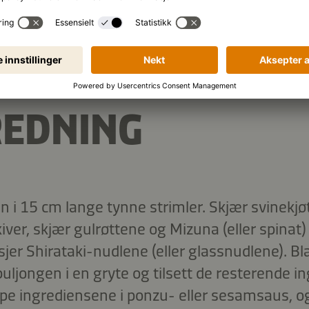
1.218 kJ
/
291 kcal
 (per porsjon):
REDNING
n i 15 cm lange tynne strimler. Skjær svinekjøt
iver, skjær gulrøttene og Mizuna (eller spinat) 
jer Shirataki-nudlene (eller glassnudlene). Bl
buljongen i en gryte og tilsett de resterende i
ppe ingrediensene i ponzu- eller sesamsaus, og