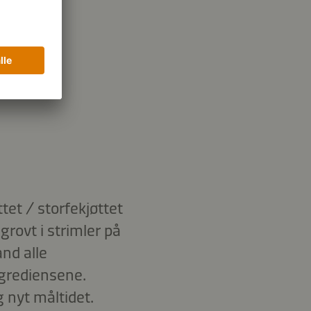
tet / storfekjøttet
grovt i strimler på
and alle
ngrediensene.
 nyt måltidet.