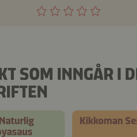
T SOM INNGÅR I 
RIFTEN
Naturlig
Kikkoman Se
oyasaus