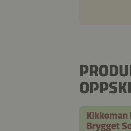
PRODUK
OPPSK
Kikkoman 
Brygget S