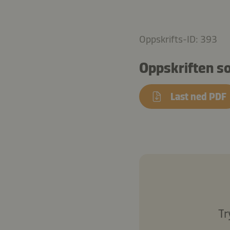
Oppskrifts-ID: 393
Oppskriften s
Last ned PDF
Tr