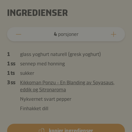
INGREDIENSER
4
porsjoner
1
glass yoghurt naturell (gresk yoghurt)
1 ss
sennep med honning
1 ts
sukker
3 ss
Kikkoman Ponzu - En Blanding av Soyasaus,
eddik og Sitronaroma
Nykvernet svart pepper
Finhakket dill
kopier ingredienser