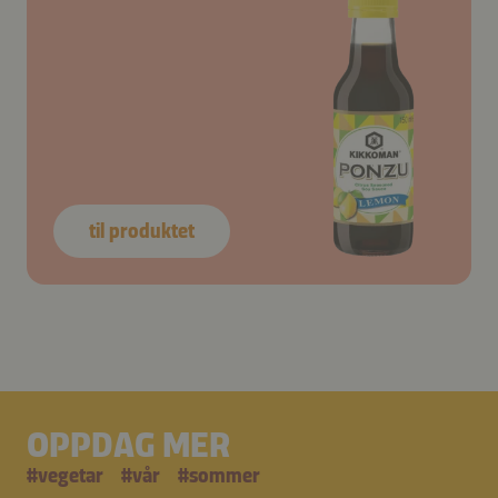
til produktet
OPPDAG MER
#
vegetar
#
vår
#
sommer