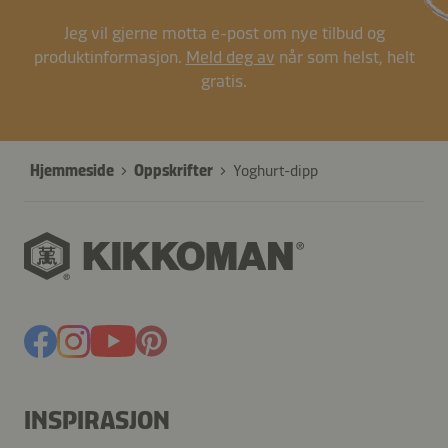
Jeg vil gjerne motta e-post om nye tilbud og
produktinformasjon.
Meld deg av
når som helst, helt
gratis.
Hjemmeside
Oppskrifter
Yoghurt-dipp
INSPIRASJON