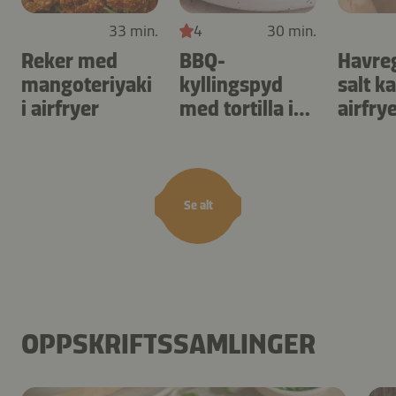
33 min.
4
30 min.
Reker med
BBQ-
Havre
mangoteriyaki
kyllingspyd
salt k
i airfryer
med tortilla i
airfry
airfryer
Se alt
OPPSKRIFTSSAMLINGER