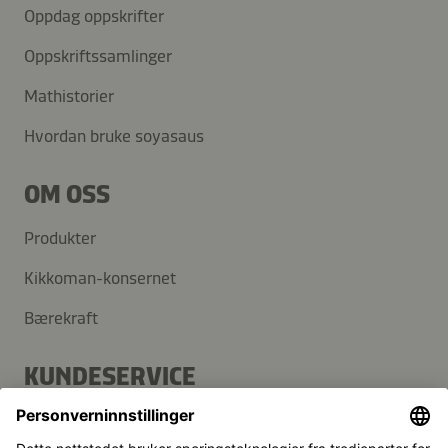
Oppdag oppskrifter
Oppskriftssamlinger
Mathistorier
Hvordan bruke soyasaus
OM OSS
Produkter
Kikkoman-konsernet
Bærekraft
KUNDESERVICE
Vanlige spørsmål