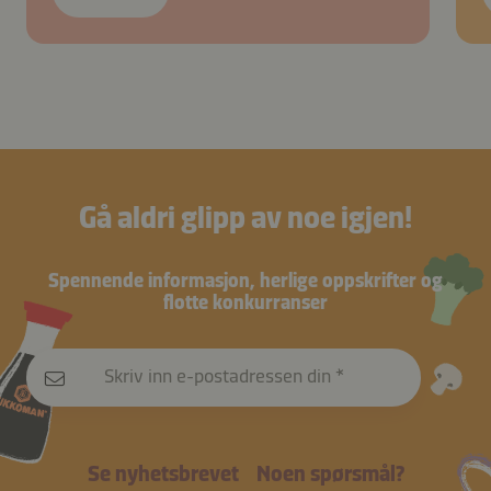
Gå aldri glipp av noe igjen!
Spennende informasjon, herlige oppskrifter og
flotte konkurranser
Skriv inn e-postadressen din
Se nyhetsbrevet
Noen spørsmål?