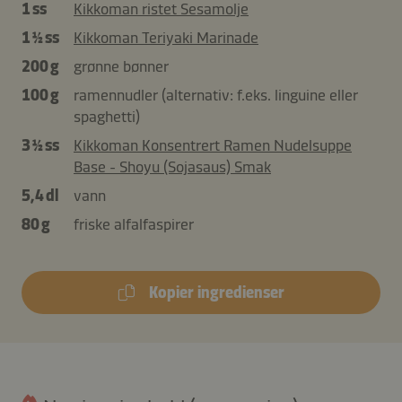
1 ss
Kikkoman ristet Sesamolje
1 ½ ss
Kikkoman Teriyaki Marinade
200 g
grønne bønner
100 g
ramennudler (alternativ: f.eks. linguine eller
spaghetti)
3 ½ ss
Kikkoman Konsentrert Ramen Nudelsuppe
Base - Shoyu (Sojasaus) Smak
5,4 dl
vann
80 g
friske alfalfaspirer
Kopier ingredienser