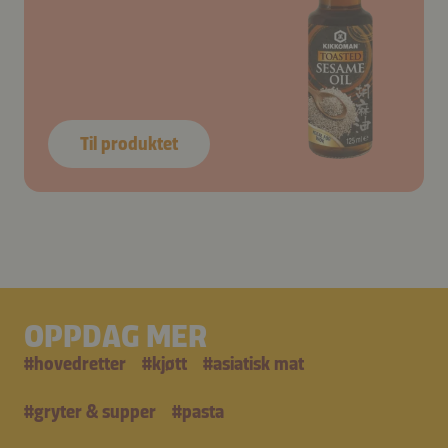
Til produktet
OPPDAG MER
#
hovedretter
#
kjøtt
#
asiatisk mat
#
gryter & supper
#
pasta