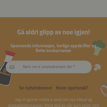
Gå aldri glipp av noe igjen!
Spennende informasjon, herlige oppskrifter og
flotte konkurranser
Skriv inn e-postadressen din
Se nyhetsbrevet
Noen spørsmål?
Jeg vil gjerne motta e-post om nye tilbud og
produktinformasjon.
Meld deg av
når som helst, helt