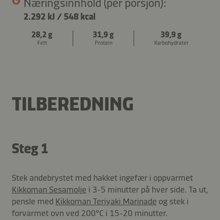
Næringsinnhold (per porsjon):
2.292 kJ
/
548 kcal
28,2 g
31,9 g
39,9 g
Fett
Protein
Karbohydrater
TILBEREDNING
Steg 1
Stek andebrystet med hakket ingefær i oppvarmet
Kikkoman Sesamolje
i 3-5 minutter på hver side. Ta ut,
pensle med
Kikkoman Teriyaki Marinade
og stek i
forvarmet ovn ved 200°C i 15-20 minutter.