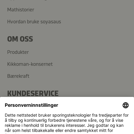
Mathistorier
Hvordan bruke soyasaus
OM OSS
Produkter
Kikkoman-konsernet
Bærekraft
KUNDESERVICE
Vanlige spørsmål
Kontakt
Nyhetsbrev