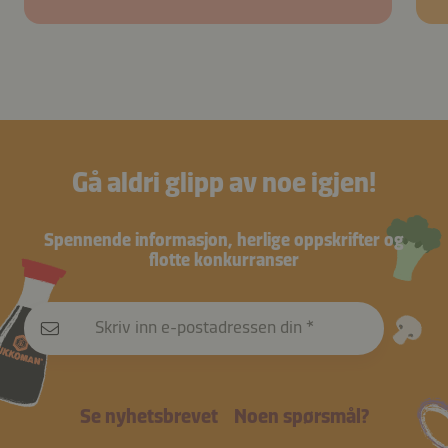
Gå aldri glipp av noe igjen!
Spennende informasjon, herlige oppskrifter og
flotte konkurranser
Skriv inn e-postadressen din
Se nyhetsbrevet
Noen spørsmål?