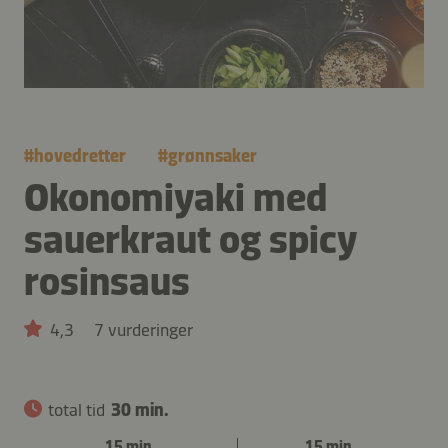
#
hovedretter
#
grønnsaker
Okonomiyaki med
sauerkraut og spicy
rosinsaus
4,3
7 vurderinger
total tid
30 min.
15 min.
15 min.