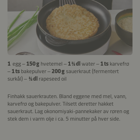
1
egg –
150 g
hvetemel –
1 ½ dl
water –
1 ts
karvefrø
–
1 ts
bakepulver –
200 g
sauerkraut (fermentert
surkål) –
½ dl
rapeseed oil
Finhakk sauerkrauten. Bland eggene med mel, vann,
karvefrø og bakepulver. Tilsett deretter hakket
sauerkraut. Lag okonomiyaki-pannekaker av røren og
stek dem i varm olje i ca. 5 minutter på hver side.