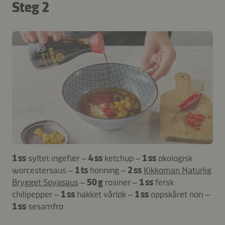
Steg 2
1 ss
syltet ingefær –
4 ss
ketchup –
1 ss
økologisk
worcestersaus –
1 ts
honning –
2 ss
Kikkoman Naturlig
Brygget Soyasaus
–
50 g
rosiner –
1 ss
fersk
chilipepper –
1 ss
hakket vårløk –
1 ss
oppskåret nori –
1 ss
sesamfrø