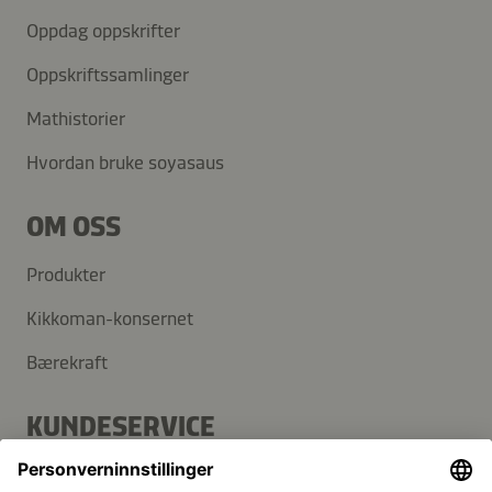
Oppdag oppskrifter
Oppskriftssamlinger
Mathistorier
Hvordan bruke soyasaus
OM OSS
Produkter
Kikkoman-konsernet
Bærekraft
KUNDESERVICE
Vanlige spørsmål