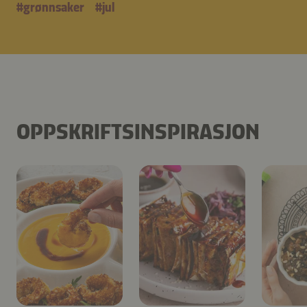
#
grønnsaker
#
jul
OPPSKRIFTSINSPIRASJON