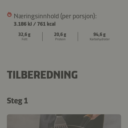
Næringsinnhold (per porsjon):
3.186 kJ
/
761 kcal
32,6 g
20,6 g
94,6 g
Fett
Protein
Karbohydrater
TILBEREDNING
Steg 1