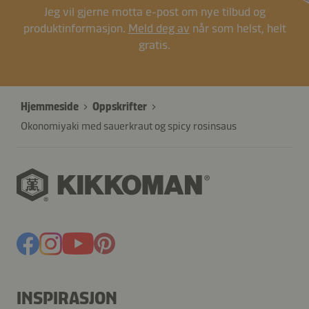
Jeg vil gjerne motta e-post om nye tilbud og
produktinformasjon.
Meld deg av
når som helst, helt
gratis.
Hjemmeside
Oppskrifter
Okonomiyaki med sauerkraut og spicy rosinsaus
INSPIRASJON