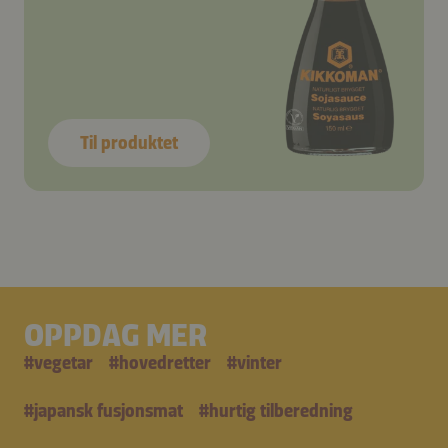
Til produktet
OPPDAG MER
#
vegetar
#
hovedretter
#
vinter
#
japansk fusjonsmat
#
hurtig tilberedning