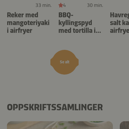
33 min.
4
30 min.
Reker med
BBQ-
Havre
mangoteriyaki
kyllingspyd
salt k
i airfryer
med tortilla i
airfry
airfryer
Se alt
OPPSKRIFTSSAMLINGER