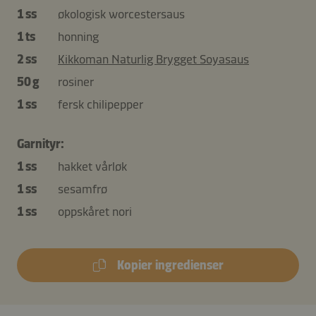
1 ss
økologisk worcestersaus
1 ts
honning
2 ss
Kikkoman Naturlig Brygget Soyasaus
50 g
rosiner
1 ss
fersk chilipepper
Garnityr:
1 ss
hakket vårløk
1 ss
sesamfrø
1 ss
oppskåret nori
Kopier ingredienser