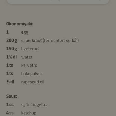
Okonomiyaki:
1
egg
200 g
sauerkraut (fermentert surkål)
150 g
hvetemel
1 ½ dl
water
1 ts
karvefrø
1 ts
bakepulver
½ dl
rapeseed oil
Saus:
1 ss
syltet ingefær
4 ss
ketchup