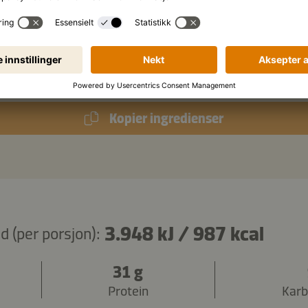
l
olivenolje
tabascosaus (valgfritt)
Kopier ingredienser
3.948 kJ
/
987 kcal
 (per porsjon):
31 g
Protein
Karb