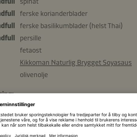
dfull
spinat
dfull
ferske korianderblader
dfull
ferske basilikumblader (helst Thai)
dfull
persille
fetaost
Kikkoman Naturlig Brygget Soyasaus
olivenolje
sing:
Kikkoman Naturlig Brygget Soyasaus
1 toppet spiseskje honning
s
spiseskjeer sitronsaft