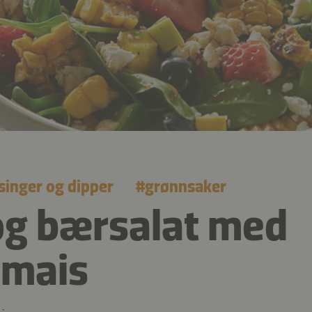
singer og dipper
#
grønnsaker
og bærsalat med
rmais