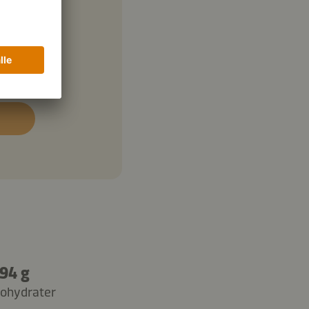
94 g
ohydrater