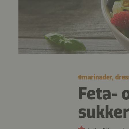
#
marinader, dres
Feta- 
sukke