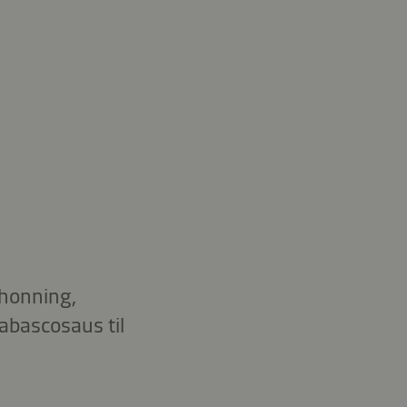
t honning,
tabascosaus til