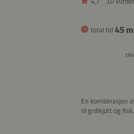
4,7
10 vurde
45 m
total tid
til
En kombinasjon av 
til grillkjøtt og fisk.