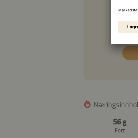
0,7 d
Næringsinnhold
56 g
Fett