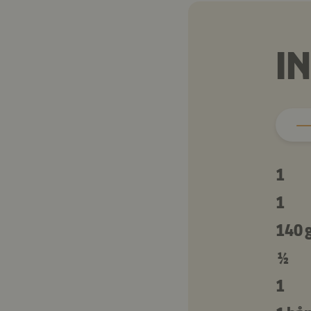
I
1
1
140 
½
1