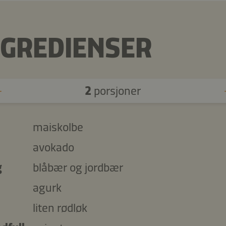
NGREDIENSER
2
porsjoner
maiskolbe
avokado
g
blåbær og jordbær
agurk
liten rødløk