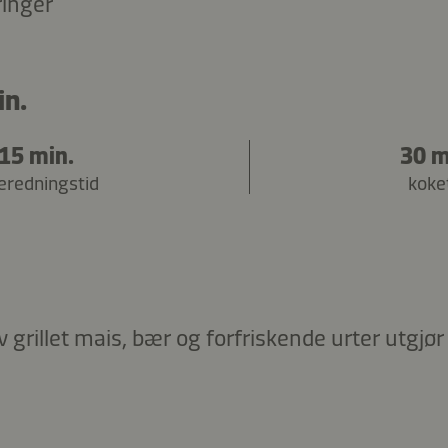
ringer
in.
15 min.
30 m
beredningstid
koke
grillet mais, bær og forfriskende urter utgjør e