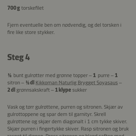
700 g
torskefilet
Fjern eventuelle ben om nødvendig, og del torsken i
fire like store stykker.
Steg 4
½
bunt gulrøtter med grønne topper –
1
purre –
1
sitron –
½ dl
Kikkoman Naturlig Brygget Soyasaus
–
2 dl
grønnsakskraft –
1 klype
sukker
Vask og tørr gulrøttene, purren og sitronen. Skjær av
gulrottoppene og spar dem til garnityr. Skrell
gulrøttene og skjær dem diagonalt i 1 cm tykke skiver.
Skjær purren i fingertykke skiver. Rasp sitronen og bruk
raspet til dippen. Press sitronen og bland saften med