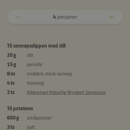
4
porsjoner
Til sennepsdippen med dill
20 g
dill
15 g
persille
8 ss
middels sterk sennep
4 ts
honning
2 ts
Kikkoman Naturlig Brygget Soyasaus
Til potetene
600 g
småpoteter
3 ts
salt