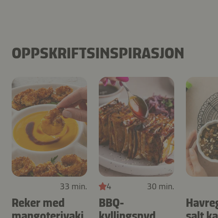
OPPSKRIFTSINSPIRASJON
33 min.
4
30 min.
Reker med
BBQ-
Havre
mangoteriyaki
kyllingspyd
salt k