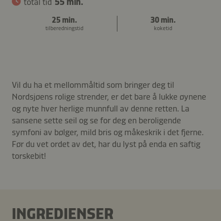
total tid
55 min.
25 min.
30 min.
tilberedningstid
koketid
Vil du ha et mellommåltid som bringer deg til
Nordsjøens rolige strender, er det bare å lukke øynene
og nyte hver herlige munnfull av denne retten. La
sansene sette seil og se for deg en beroligende
symfoni av bølger, mild bris og måkeskrik i det fjerne.
Før du vet ordet av det, har du lyst på enda en saftig
torskebit!
INGREDIENSER