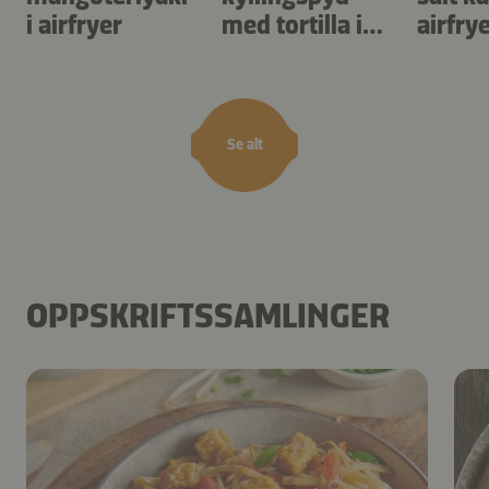
i airfryer
med tortilla i
airfry
airfryer
Se alt
OPPSKRIFTSSAMLINGER