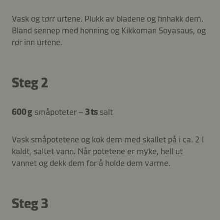
Vask og tørr urtene. Plukk av bladene og finhakk dem.
Bland sennep med honning og Kikkoman Soyasaus, og
rør inn urtene.
Steg 2
600 g
småpoteter –
3 ts
salt
Vask småpotetene og kok dem med skallet på i ca. 2 l
kaldt, saltet vann. Når potetene er myke, hell ut
vannet og dekk dem for å holde dem varme.
Steg 3