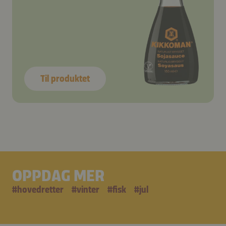
Til produktet
OPPDAG MER
#
hovedretter
#
vinter
#
fisk
#
jul