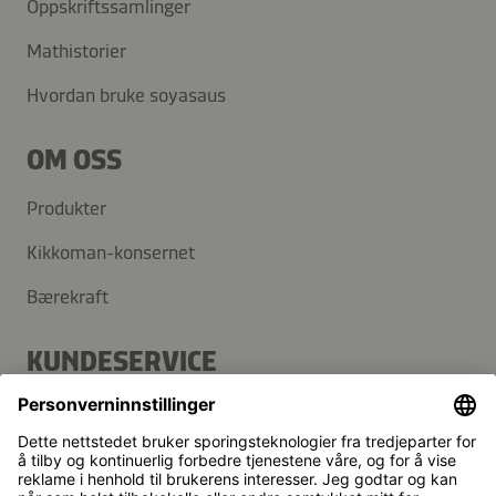
Oppskriftssamlinger
Mathistorier
Hvordan bruke soyasaus
OM OSS
Produkter
Kikkoman-konsernet
Bærekraft
KUNDESERVICE
Vanlige spørsmål
Kontakt