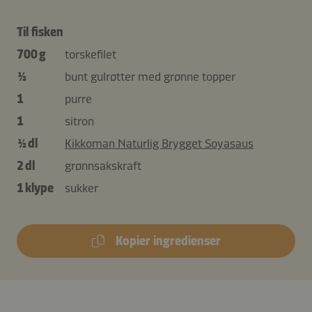
Til fisken
700 g
torskefilet
½
bunt gulrøtter med grønne topper
1
purre
1
sitron
½ dl
Kikkoman Naturlig Brygget Soyasaus
2 dl
grønnsakskraft
1 klype
sukker
Kopier ingredienser