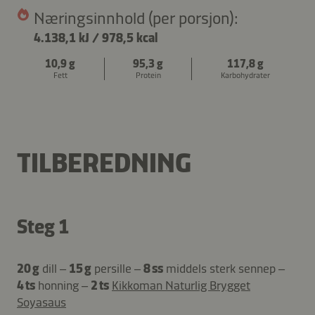
Næringsinnhold (per porsjon):
4.138,1 kJ
/
978,5 kcal
10,9 g
95,3 g
117,8 g
Fett
Protein
Karbohydrater
TILBEREDNING
Steg 1
20 g
dill –
15 g
persille –
8 ss
middels sterk sennep –
4 ts
honning –
2 ts
Kikkoman Naturlig Brygget
Soyasaus