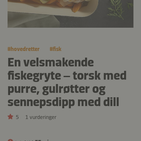
#
hovedretter
#
fisk
En velsmakende
fiskegryte – torsk med
purre, gulrøtter og
sennepsdipp med dill
5
1 vurderinger