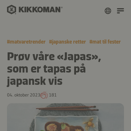
#
matvaretrender
#
japanske retter
#
mat til fester
Prøv våre «Japas»,
som er tapas på
japansk vis
04. oktober 2023
181