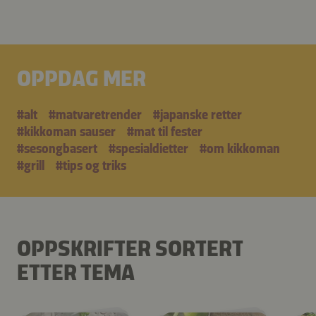
OPPDAG MER
#alt
#matvaretrender
#japanske retter
#kikkoman sauser
#mat til fester
#sesongbasert
#spesialdietter
#om kikkoman
#grill
#tips og triks
OPPSKRIFTER SORTERT
ETTER TEMA