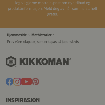
Jeg vil gjerne motta e-post om nye tilbud og
produktinformasjon.
Meld deg av
når som helst, helt
gratis.
Hjemmeside
Mathistorier
Prøv våre «Japas», som er tapas på japansk vis
INSPIRASJON