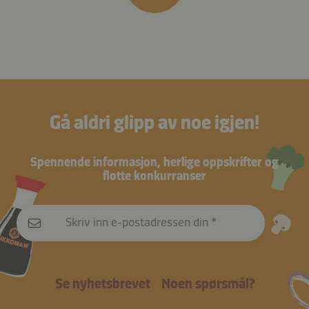
Gå aldri glipp av noe igjen!
Spennende informasjon, herlige oppskrifter og
flotte konkurranser
Skriv inn e-postadressen din
Se nyhetsbrevet
Noen spørsmål?