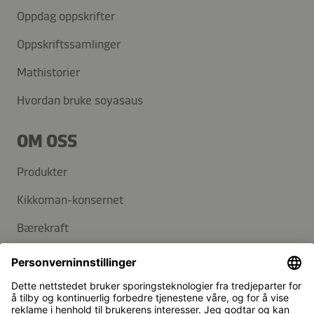
Oppdag oppskrifter
Oppskriftssamlinger
Mathistorier
Hvordan bruke soyasaus
OM OSS
Produkter
Kikkoman-konsernet
Bærekraft
KUNDESERVICE
Vanlige spørsmål