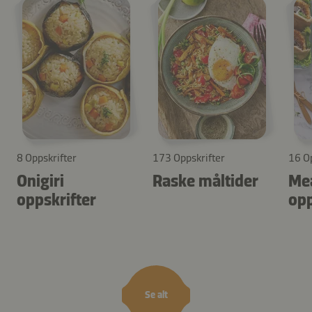
8 Oppskrifter
173 Oppskrifter
16 Op
Onigiri
Raske måltider
Mea
oppskrifter
opp
Se alt