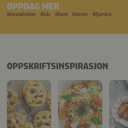
OPPDAG MER
#
hovedretter
#
vår
#
høst
#
vinter
#
fjærkre
OPPSKRIFTSINSPIRASJON