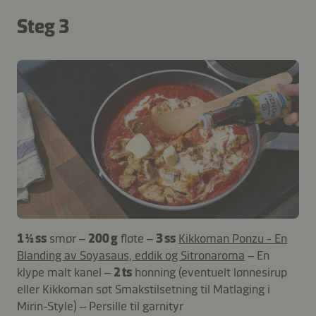
Steg 3
1 ½ ss
smør –
200 g
fløte –
3 ss
Kikkoman Ponzu - En
Blanding av Soyasaus, eddik og Sitronaroma
– En
klype malt kanel –
2 ts
honning (eventuelt lønnesirup
eller Kikkoman søt Smakstilsetning til Matlaging i
Mirin-Style) – Persille til garnityr