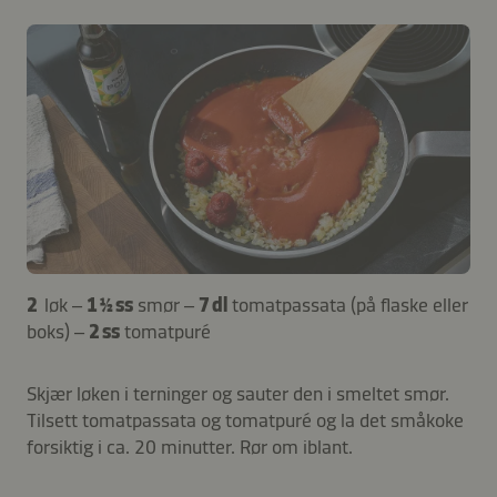
2
løk –
1 ½ ss
smør –
7 dl
tomatpassata (på flaske eller
boks) –
2 ss
tomatpuré
Skjær løken i terninger og sauter den i smeltet smør.
Tilsett tomatpassata og tomatpuré og la det småkoke
forsiktig i ca. 20 minutter. Rør om iblant.