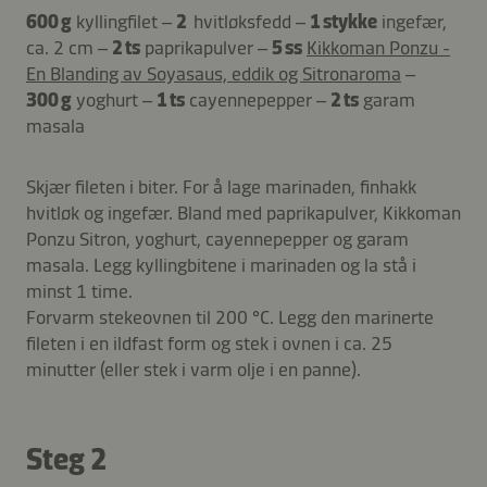
600 g
kyllingfilet –
2
hvitløksfedd –
1 stykke
ingefær,
ca. 2 cm –
2 ts
paprikapulver –
5 ss
Kikkoman Ponzu -
En Blanding av Soyasaus, eddik og Sitronaroma
–
300 g
yoghurt –
1 ts
cayennepepper –
2 ts
garam
masala
Skjær fileten i biter. For å lage marinaden, finhakk
hvitløk og ingefær. Bland med paprikapulver, Kikkoman
Ponzu Sitron, yoghurt, cayennepepper og garam
masala. Legg kyllingbitene i marinaden og la stå i
minst 1 time.
Forvarm stekeovnen til 200 °C. Legg den marinerte
fileten i en ildfast form og stek i ovnen i ca. 25
minutter (eller stek i varm olje i en panne).
Steg 2