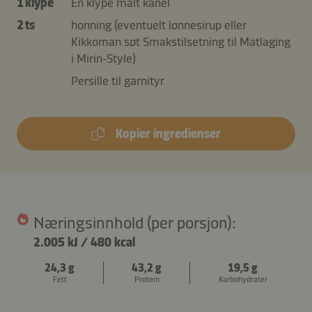
1 klype
En klype malt kanel
2 ts
honning (eventuelt lønnesirup eller
Kikkoman søt Smakstilsetning til Matlaging
i Mirin-Style)
Persille til garnityr
Kopier ingredienser
Næringsinnhold (per porsjon):
2.005 kJ
/
480 kcal
24,3 g
43,2 g
19,5 g
Fett
Protein
Karbohydrater