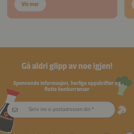
Vis mer
Gå aldri glipp av noe igjen!
Spennende informasjon, herlige oppskrifter og
flotte konkurranser
Skriv inn e-postadressen din