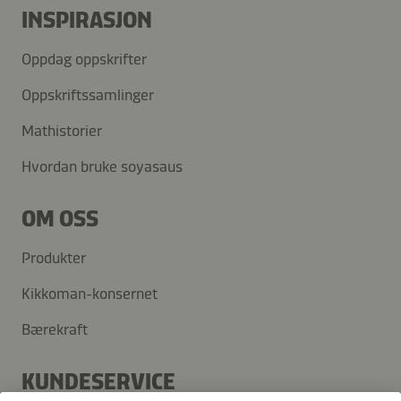
INSPIRASJON
Oppdag oppskrifter
Oppskriftssamlinger
Mathistorier
Hvordan bruke soyasaus
OM OSS
Produkter
Kikkoman-konsernet
Bærekraft
KUNDESERVICE