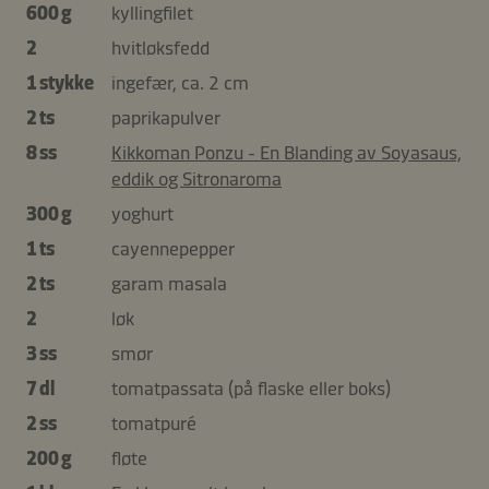
600 g
kyllingfilet
2
hvitløksfedd
1 stykke
ingefær, ca. 2 cm
2 ts
paprikapulver
8 ss
Kikkoman Ponzu - En Blanding av Soyasaus,
eddik og Sitronaroma
300 g
yoghurt
1 ts
cayennepepper
2 ts
garam masala
2
løk
3 ss
smør
7 dl
tomatpassata (på flaske eller boks)
2 ss
tomatpuré
200 g
fløte