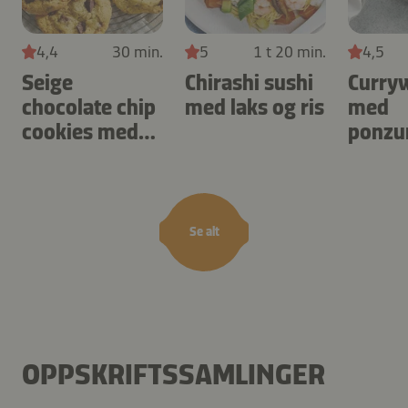
4,4
30 min.
5
1 t 20 min.
4,5
Seige
Chirashi sushi
Curry
chocolate chip
med laks og ris
med
cookies med
ponzu
cashewnøtter
og chi
Se alt
OPPSKRIFTSSAMLINGER