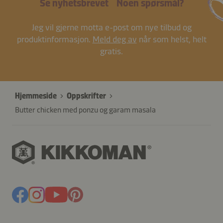
Se nyhetsbrevet
Noen spørsmål?
Jeg vil gjerne motta e-post om nye tilbud og
produktinformasjon.
Meld deg av
når som helst, helt
gratis.
Hjemmeside
Oppskrifter
Butter chicken med ponzu og garam masala