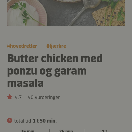
#
hovedretter
#
fjærkre
Butter chicken med
ponzu og garam
masala
4,7
40 vurderinger
total tid
1 t 50 min.
25 min.
25 min.
1 t