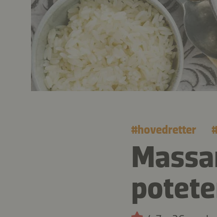
#
hovedretter
Massam
potete