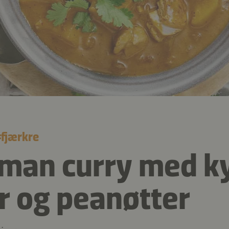
#
fjærkre
an curry med kyl
r og peanøtter