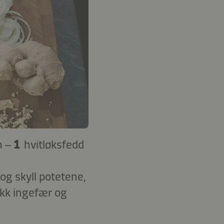
m –
1
hvitløksfedd
 og skyll potetene,
akk ingefær og