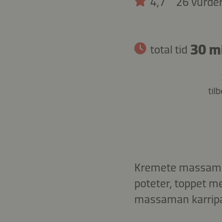
4,7
26 vurde
30 m
total tid
til
Kremete massaman 
poteter, toppet me
massaman karripa