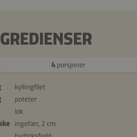
NGREDIENSER
4
porsjoner
g
kyllingfilet
g
poteter
løk
ykke
ingefær, 2 cm
hvitløksfedd