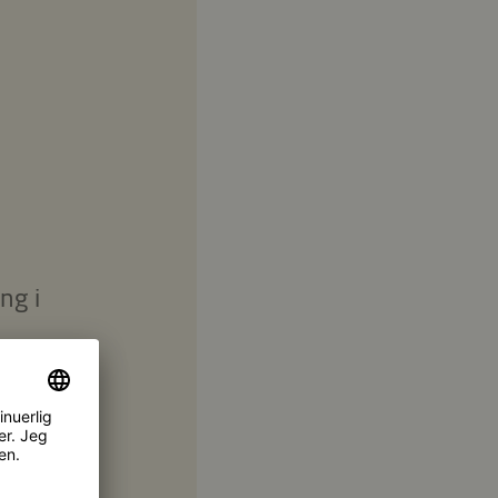
ng i
aus,