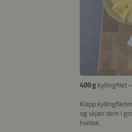
400 g
kyllingfilet 
Klapp kyllingfilete
og skjær dem i gro
hvitløk.