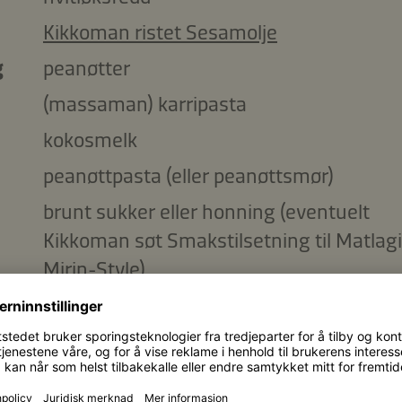
Kikkoman ristet Sesamolje
g
peanøtter
(massaman) karripasta
kokosmelk
peanøttpasta (eller peanøttsmør)
brunt sukker eller honning (eventuelt
Kikkoman søt Smakstilsetning til Matlagi
Mirin-Style)
Kikkoman Ponzu - En Blanding av Soyas
eddik og Sitronaroma
Kikkoman Naturlig Brygget Soyasaus