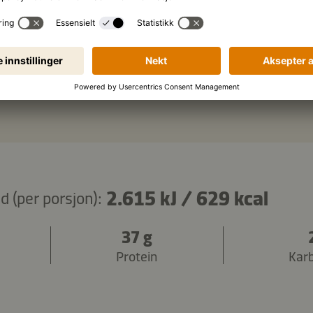
nt
koriander
Kopier ingredienser
2.615 kJ
/
629 kcal
 (per porsjon):
37 g
Protein
Kar