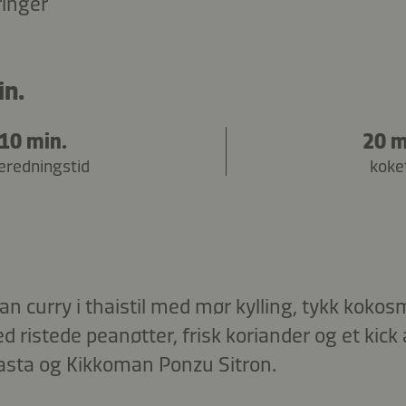
ringer
in.
10 min.
20 m
beredningstid
koke
curry i thaistil med mør kylling, tykk koko
d ristede peanøtter, frisk koriander og et kic
sta og Kikkoman Ponzu Sitron.