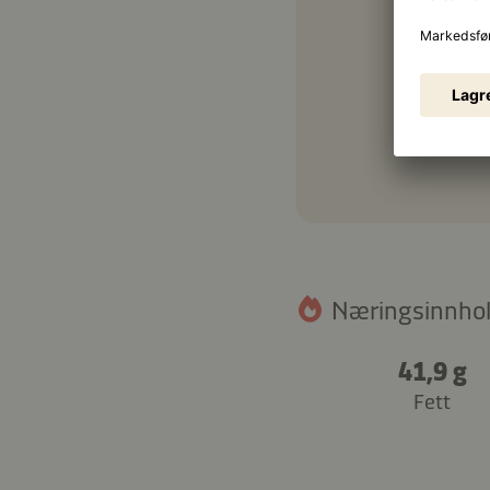
½ bu
Næringsinnhold
41,9 g
Fett