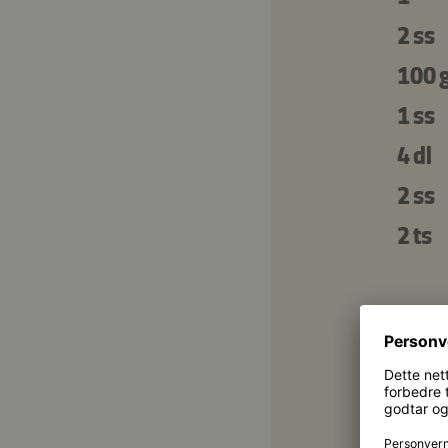
2 ss
100 
1 ss
4 dl
2 ss
2 ts
4 ss
3 ss