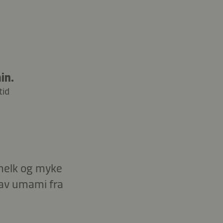
in.
tid
smelk og myke
k av umami fra