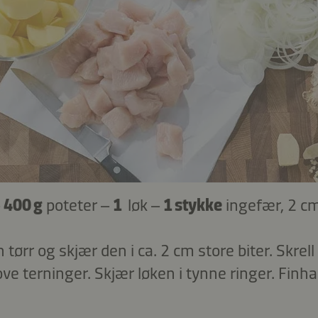
–
400 g
poteter –
1
løk –
1 stykke
ingefær, 2 c
n tørr og skjær den i ca. 2 cm store biter. Skrell
ve terninger. Skjær løken i tynne ringer. Finh