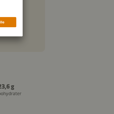
23,6 g
bohydrater