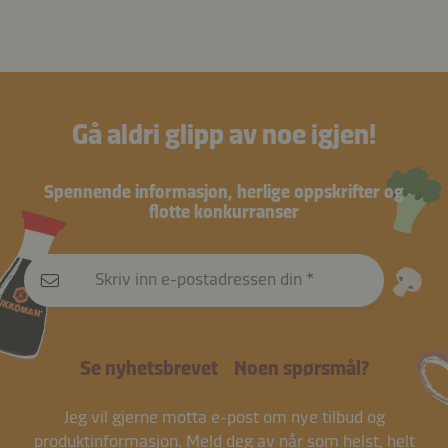
Gå aldri glipp av noe igjen!
Spennende informasjon, herlige oppskrifter og
flotte konkurranser
Skriv inn e-postadressen din
Se nyhetsbrevet
Noen spørsmål?
Jeg vil gjerne motta e-post om nye tilbud og
produktinformasjon.
Meld deg av
når som helst, helt