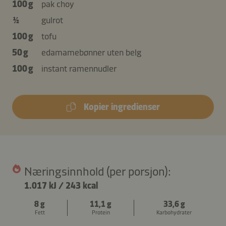
100 g
pak choy
½
gulrot
100 g
tofu
50 g
edamamebønner uten belg
100 g
instant ramennudler
Kopier ingredienser
Næringsinnhold (per porsjon):
1.017 kJ
/
243 kcal
8 g
11,1 g
33,6 g
Fett
Protein
Karbohydrater