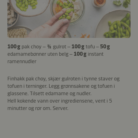
100 g
pak choy –
½
gulrot –
100 g
tofu –
50 g
edamamebønner uten belg –
100 g
instant
ramennudler
Finhakk pak choy, skjær gulroten i tynne staver og
tofuen i terninger. Legg grønnsakene og tofuen i
glassene. Tilsett edamame og nudler.
Hell kokende vann over ingrediensene, vent i 5
minutter og rør om. Server.