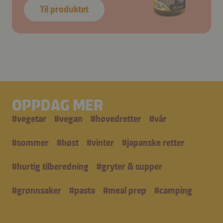
Til produktet
OPPDAG MER
#
vegetar
#
vegan
#
hovedretter
#
vår
#
sommer
#
høst
#
vinter
#
japanske retter
#
hurtig tilberedning
#
gryter & supper
#
grønnsaker
#
pasta
#
meal prep
#
camping