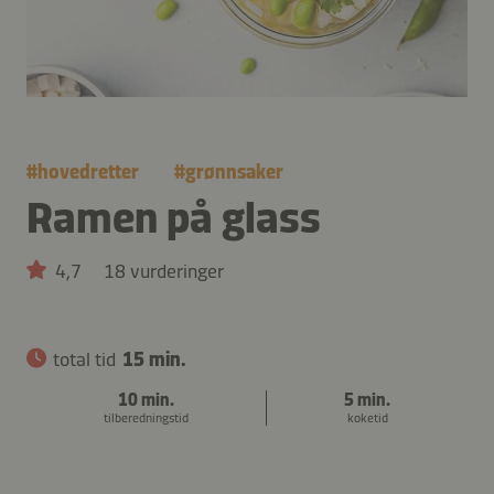
#
hovedretter
#
grønnsaker
Ramen på glass
4,7
18 vurderinger
total tid
15 min.
10 min.
5 min.
tilberedningstid
koketid