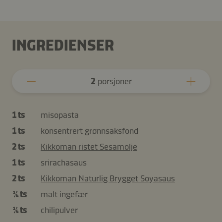
INGREDIENSER
2
porsjoner
1 ts
misopasta
1 ts
konsentrert grønnsaksfond
2 ts
Kikkoman ristet Sesamolje
1 ts
srirachasaus
2 ts
Kikkoman Naturlig Brygget Soyasaus
¼ ts
malt ingefær
¼ ts
chilipulver