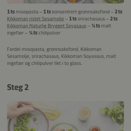
1 ts
misopasta –
1 ts
konsentrert grønnsaksfond –
2 ts
Kikkoman ristet Sesamolje
–
1 ts
srirachasaus –
2 ts
Kikkoman Naturlig Brygget Soyasaus
–
¼ ts
malt
ingefær –
¼ ts
chilipulver
Fordel misopasta, grønnsaksfond, Kikkoman
Sesamolje, srirachasaus, Kikkoman Soyasaus, malt
ingefær og chilipulver likt i to glass.
Steg 2