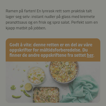
Ramen på farten! En lynrask rett som praktisk talt
lager seg selv: instant nudler på glass med kremete
peanøttsaus og en frisk og sprø salat. Perfekt som en
kjapp matbit på jobben.
Godt å vite: denne retten er en del av våre
oppskrifter for måltidsforberedelse. Du
finner de andre oppskriftene fra settet
her
.