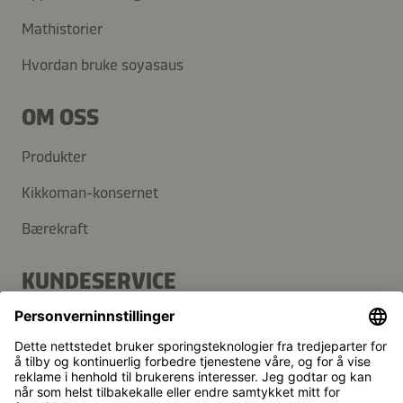
Mathistorier
Hvordan bruke soyasaus
OM OSS
Produkter
Kikkoman-konsernet
Bærekraft
KUNDESERVICE
Vanlige spørsmål
Kontakt
Nyhetsbrev