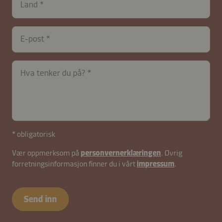
Land
E-post
Hva tenker du på?
* obligatorisk
Vær oppmerksom på
personvernerklæringen
. Øvrig
forretningsinformasjon finner du i vårt
impressum
.
Send inn