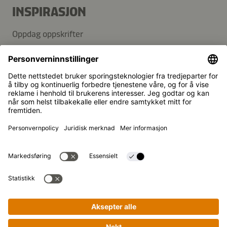
INSPIRASJON
Oppdag oppskrifter
Blogg
SUPPORT
Kontakt
Vanlige spørsmål
Kikkoman er et registrert varemerke for Kikkoman
Corporation, Japan.
© Kikkoman Trading Europe GmbH 2023 – 2026
Theodorstraße 180, 40472 Düsseldorf,
Commercial register no: HRB 35856 (at Düsseldorf District
Court)