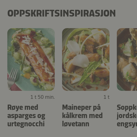
OPPSKRIFTSINSPIRASJON
1 t 50 min.
1 t
Røye med
Maineper på
Soppk
asparges og
kålkrem med
jordsk
urtegnocchi
løvetann
engsy