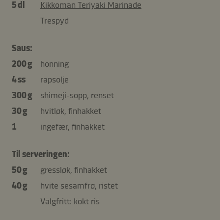
5 dl
Kikkoman Teriyaki Marinade
Trespyd
Saus:
200 g
honning
4 ss
rapsolje
300 g
shimeji-sopp, renset
30 g
hvitløk, finhakket
1
ingefær, finhakket
Til serveringen:
50 g
gressløk, finhakket
40 g
hvite sesamfrø, ristet
Valgfritt: kokt ris