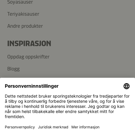
Soyasauser
Teriyakisauser
Andre produkter
INSPIRASJON
Oppdag oppskrifter
Blogg
SUPPORT
Kontakt
Vanlige spørsmål
Kikkoman er et registrert varemerke for Kikkoman