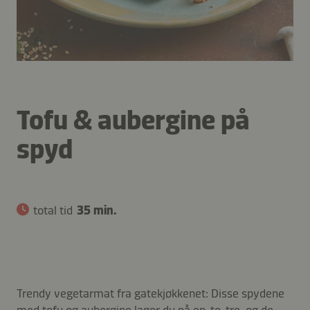
Tofu & aubergine på
spyd
total tid
35 min.
Trendy vegetarmat fra gatekjøkkenet: Disse spydene
med tofu og aubergine lager du på en-to-tre, og de