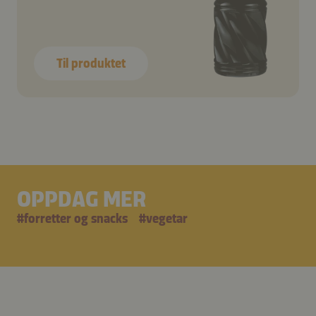
Til produktet
OPPDAG MER
#
forretter og snacks
#
vegetar