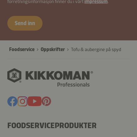
forretningsinformasjon finner du i vårt
impressum
.
contactNO-
B2B-
Send inn
26617-
jzsUBFGtRCES4Wpur
Foodservice
Oppskrifter
Tofu & aubergine på spyd
FOODSERVICEPRODUKTER