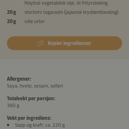
Nøytral vegetabilsk olje, til frityrsteking
20 g
shichimi togarashi (japansk krydderblanding)
20 g
ville urter
Kopier ingredienser
Allergener:
Soya, hvete, sesam, selleri
Totalvekt per porsjon:
360 g
Vekt per ingrediens:
Sopp og kraft: ca. 220 g