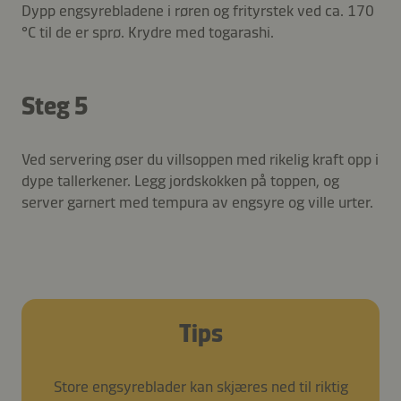
Dypp engsyrebladene i røren og frityrstek ved ca. 170
°C til de er sprø. Krydre med togarashi.
Steg 5
Ved servering øser du villsoppen med rikelig kraft opp i
dype tallerkener. Legg jordskokken på toppen, og
server garnert med tempura av engsyre og ville urter.
Tips
Store engsyreblader kan skjæres ned til riktig