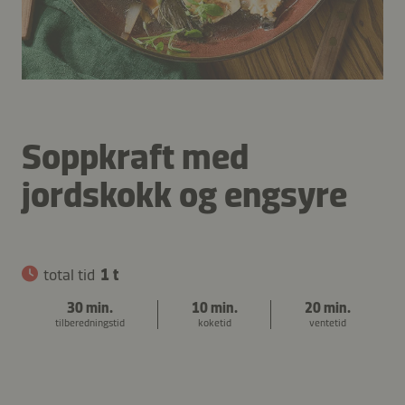
Soppkraft med
jordskokk og engsyre
total tid
1 t
30 min.
10 min.
20 min.
tilberedningstid
koketid
ventetid