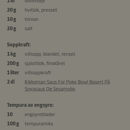
1 dl
olivenolje
20 g
hvitløk, presset
10 g
timian
20 g
salt
Soppkraft:
1 kg
villsopp, blandet, renset
200 g
sjalottløk, finskåret
1 liter
villsoppkraft
2 dl
Kikkoman Saus For Poke Bowl Basert På
Soyasaus Og Sesamolje
Tempura av engsyre:
10
engsyreblader
100 g
tempuramiks