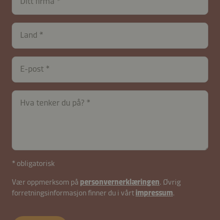
Ditt firma
contactNO-
Land
B2B-
26617-
bvcwnMBR9YApCkmWVsgK
E-post
Hva tenker du på?
* obligatorisk
Vær oppmerksom på
personvernerklæringen
. Øvrig
forretningsinformasjon finner du i vårt
impressum
.