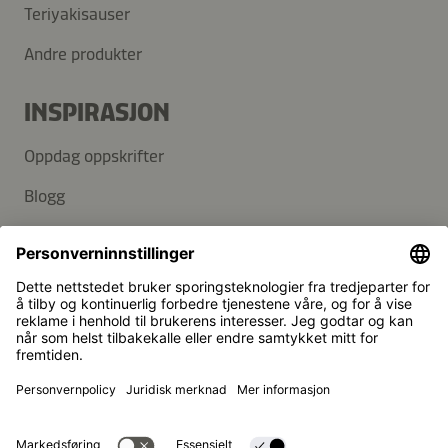
Teriyakisauser
Andre produkter
INSPIRASJON
Oppdag oppskrifter
Blogg
SUPPORT
Kontakt
Vanlige spørsmål
Kikkoman er et registrert varemerke for Kikkoman
Corporation, Japan.