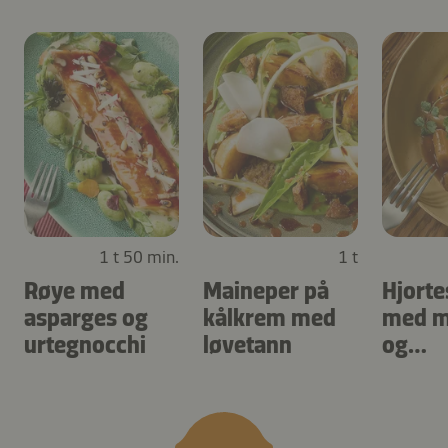
1 t 50 min.
1 t
Røye med
Maineper på
Hjorte
asparges og
kålkrem med
med m
urtegnocchi
løvetann
og
skors