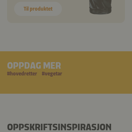
Til produktet
OPPDAG MER
#
hovedretter
#
vegetar
OPPSKRIFTSINSPIRASJON