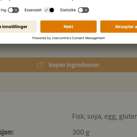
Sitronaromaer
maisstivelse
g
smør, kaldt
Kopier ingredienser
Fisk, soya, egg, gluten
sjon:
300 g