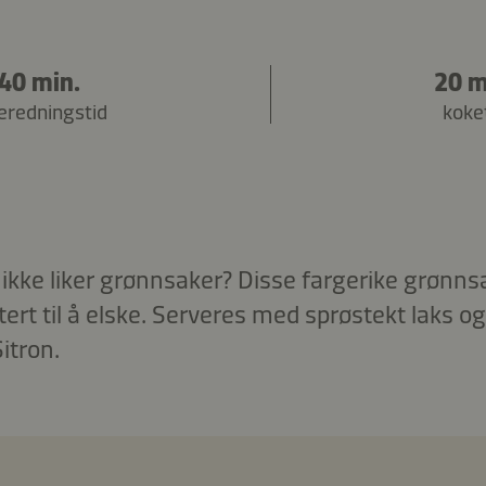
40 min.
20 m
beredningstid
koke
 ikke liker grønnsaker? Disse fargerike grønn
rt til å elske. Serveres med sprøstekt laks o
itron.