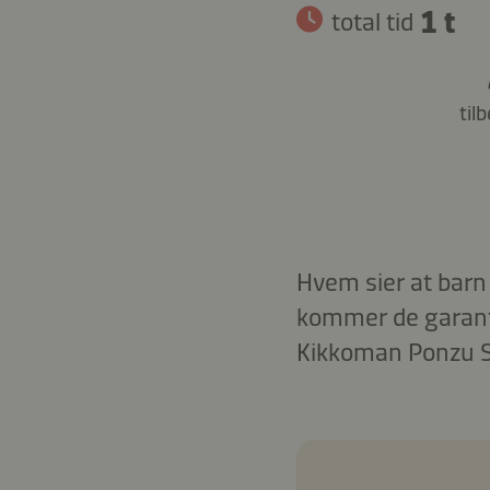
1 t
total tid
til
Hvem sier at barn
kommer de garante
Kikkoman Ponzu S