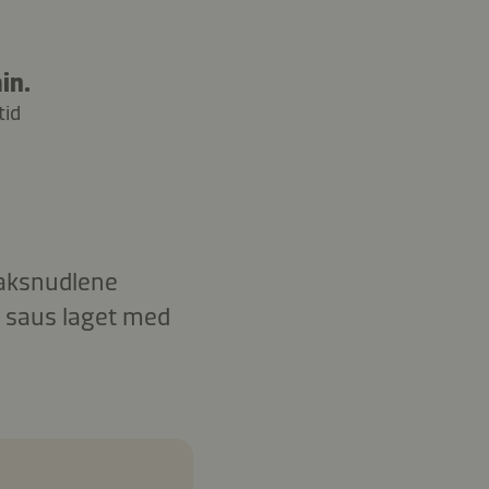
in.
tid
saksnudlene
g saus laget med