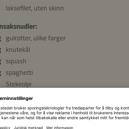
laksefilet, uten skinn
nsaksnudler:
g
gulrøtter, ulike farger
g
knutekål
g
squash
g
spaghetti
Stekeolje
:
grønnsakskraft
Kikkoman en Blanding av Soyasaus, eddik 