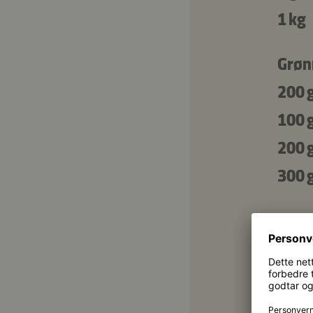
1 kg
Grøn
200 
100 
200 
300 
Saus
2 dl
2 dl