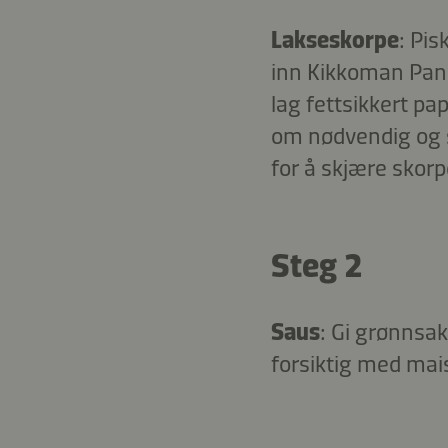
Lakseskorpe
: Pis
inn Kikkoman Pank
lag fettsikkert pap
om nødvendig og sk
for å skjære skorp
Steg 2
Saus
: Gi grønnsa
forsiktig med mais