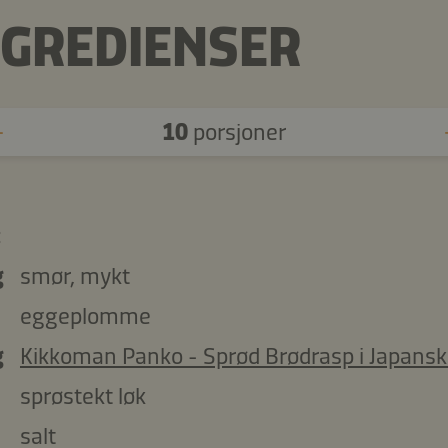
NGREDIENSER
10
porsjoner
:
g
smør, mykt
eggeplomme
g
Kikkoman Panko - Sprød Brødrasp i Japansk 
sprøstekt løk
salt