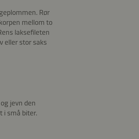
 eggeplommen. Rør
skorpen mellom to
 Rens laksefileten
 eller stor saks
 og jevn den
 i små biter.