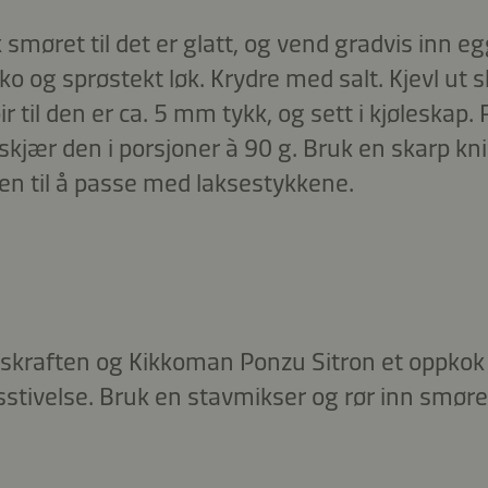
k smøret til det er glatt, og vend gradvis inn
o og sprøstekt løk. Krydre med salt. Kjevl ut 
ir til den er ca. 5 mm tykk, og sett i kjøleskap.
jær den i porsjoner à 90 g. Bruk en skarp kniv
en til å passe med laksestykkene.
kskraften og Kikkoman Ponzu Sitron et oppkok
stivelse. Bruk en stavmikser og rør inn smøret