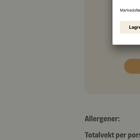
10 g
200 
Allergener:
Totalvekt per por