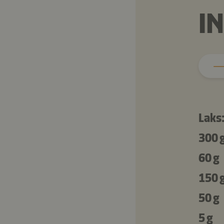
I
Laks
300 
60 g
150 
50 g
5 g