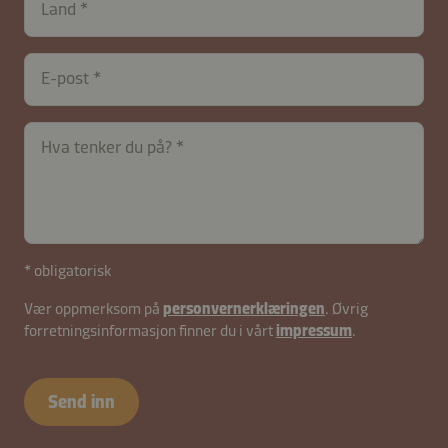
Land
E-post
Hva tenker du på?
contactNO-
* obligatorisk
B2B-
Vær oppmerksom på
personvernerklæringen
. Øvrig
26617-
forretningsinformasjon finner du i vårt
impressum
.
2f3s5
Send inn