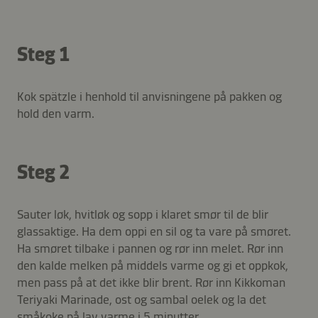
Steg 1
Kok spätzle i henhold til anvisningene på pakken og
hold den varm.
Steg 2
Sauter løk, hvitløk og sopp i klaret smør til de blir
glassaktige. Ha dem oppi en sil og ta vare på smøret.
Ha smøret tilbake i pannen og rør inn melet. Rør inn
den kalde melken på middels varme og gi et oppkok,
men pass på at det ikke blir brent. Rør inn Kikkoman
Teriyaki Marinade, ost og sambal oelek og la det
småkoke på lav varme i 5 minutter.