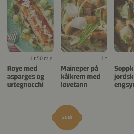
1 t 50 min.
1 t
Røye med
Maineper på
Soppk
asparges og
kålkrem med
jordsk
urtegnocchi
løvetann
engsy
Se alt