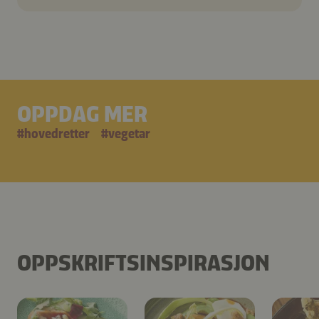
OPPDAG MER
#
hovedretter
#
vegetar
OPPSKRIFTSINSPIRASJON