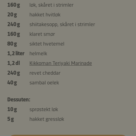
160 g
løk, skåret i strimler
20 g
hakket hvitløk
240 g
shiitakesopp, skåret i strimler
160 g
klaret smør
80 g
siktet hvetemel
1,2 liter
helmelk
1,2 dl
Kikkoman Teriyaki Marinade
240 g
revet cheddar
40 g
sambal oelek
Dessuten:
10 g
sprøstekt løk
5 g
hakket gressløk