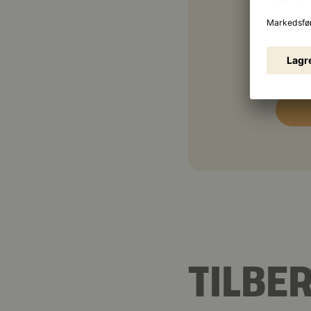
1 ss
100 
TILBE