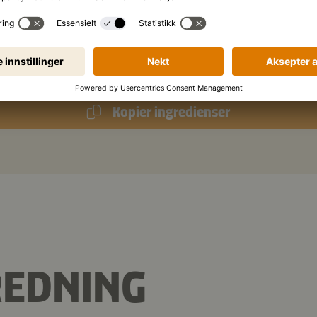
svarte sesamfrø
g
thaibasilikum
Kopier ingredienser
REDNING