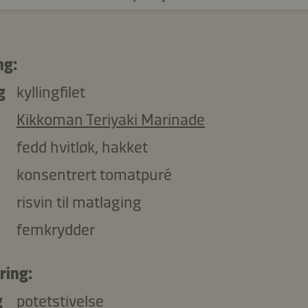
ng:
g
kyllingfilet
Kikkoman Teriyaki Marinade
fedd hvitløk, hakket
konsentrert tomatpuré
risvin til matlaging
femkrydder
ring:
g
potetstivelse