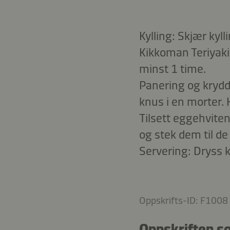
Kylling: Skjær kyll
Kikkoman Teriyaki 
minst 1 time.
Panering og krydde
knus i en morter. 
Tilsett eggehvite
og stek dem til de
Servering: Dryss k
Oppskrifts-ID: F1008
Oppskriften s