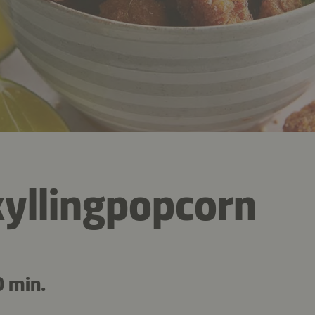
kyllingpopcorn
0 min.