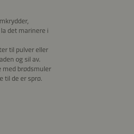
femkrydder,
la det marinere i
r til pulver eller
den og sil av.
ene med brødsmuler
 til de er sprø.