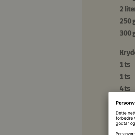
2 lite
250 
300 
Kryd
1 ts
1 ts
4 ts
1 ts
2 ts
1 ss