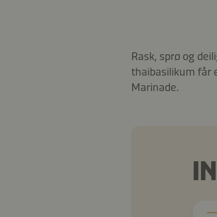
Rask, sprø og dei
thaibasilikum får 
Marinade.
I