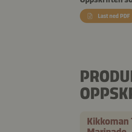
Last ned PDF
PRODUK
OPPSK
Kikkoman 
Marinade