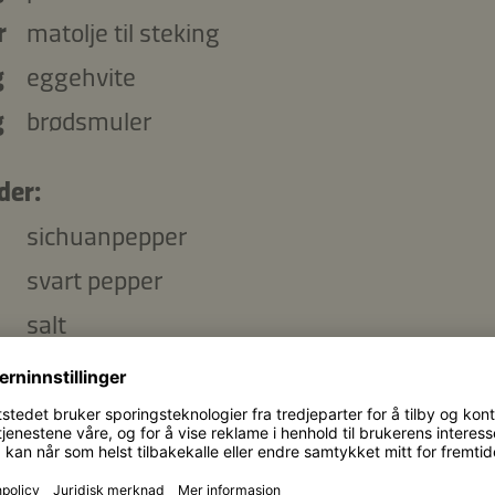
r
matolje til steking
g
eggehvite
g
brødsmuler
der:
sichuanpepper
svart pepper
salt
femkrydder
sterk paprika
hvite sesamfrø