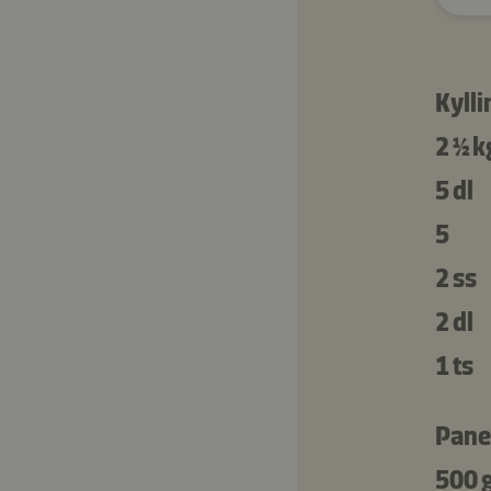
Kylli
2 ½ k
5 dl
5
2 ss
2 dl
1 ts
Pane
500 