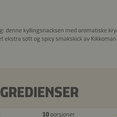
lig: denne kyllingsnacksen med aromatiske kryd
et ekstra søtt og spicy smakskick av Kikkoman 
NGREDIENSER
10
porsjoner