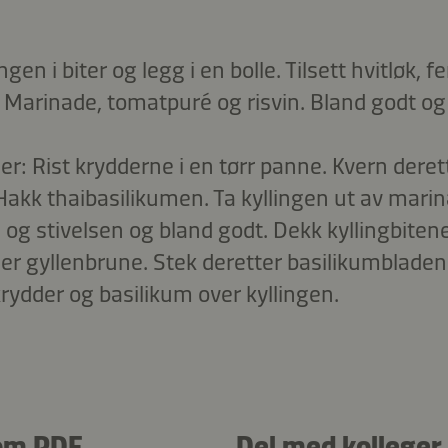
ingen i biter og legg i en bolle. Tilsett hvitløk, 
Marinade, tomatpuré og risvin. Bland godt og 
r: Rist krydderne i en tørr panne. Kvern derette
Hakk thaibasilikumen. Ta kyllingen ut av marina
n og stivelsen og bland godt. Dekk kyllingbit
 er gyllenbrune. Stek deretter basilikumbladene
rydder og basilikum over kyllingen.
om PDF
Del med kolleger