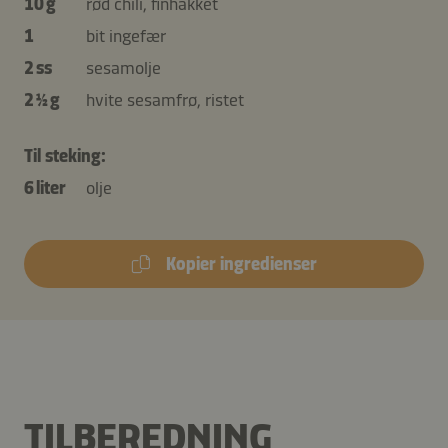
10 g
rød chili, finhakket
1
bit ingefær
2 ss
sesamolje
2 ½ g
hvite sesamfrø, ristet
Til steking:
6 liter
olje
Kopier ingredienser
TILBEREDNING