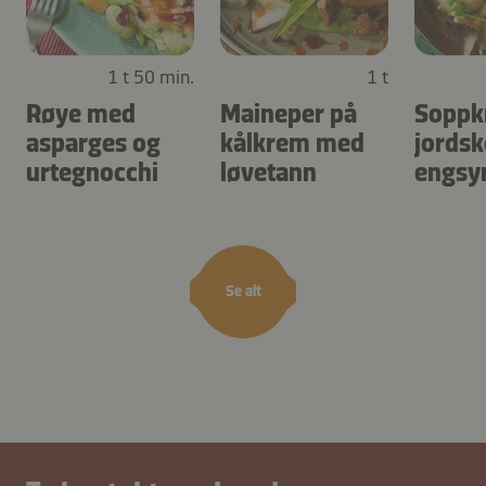
1 t 50 min.
1 t
Røye med
Maineper på
Soppk
asparges og
kålkrem med
jordsk
urtegnocchi
løvetann
engsy
Se alt