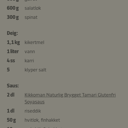
600 g
salatløk
300 g
spinat
Deig:
1,1 kg
kikertmel
1 liter
vann
4 ss
karri
5
klyper salt
Saus:
2 dl
Kikkoman Naturlig Brygget Tamari Glutenfri
Soyasaus
1 dl
riseddik
50 g
hvitløk, finhakket