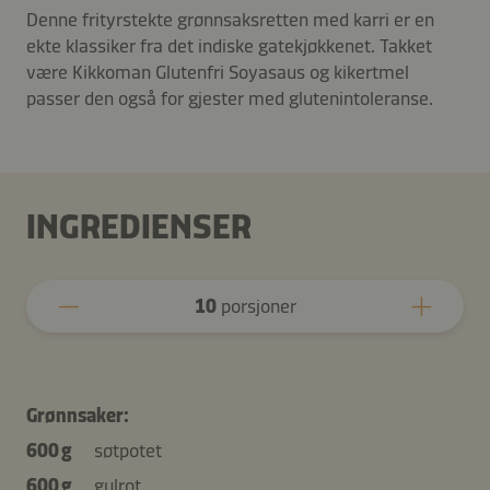
Denne frityrstekte grønnsaksretten med karri er en
ekte klassiker fra det indiske gatekjøkkenet. Takket
være Kikkoman Glutenfri Soyasaus og kikertmel
passer den også for gjester med glutenintoleranse.
INGREDIENSER
10
porsjoner
Grønnsaker:
600 g
søtpotet
600 g
gulrot