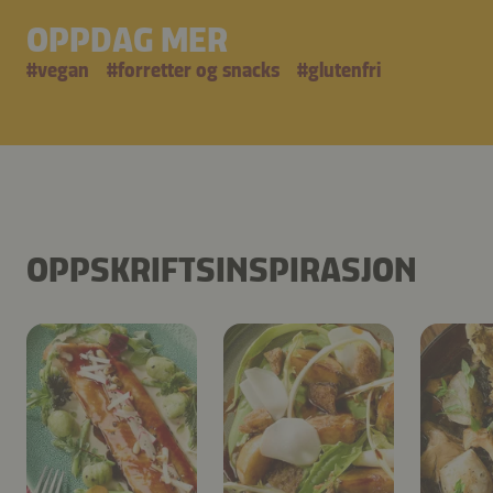
OPPDAG MER
#
vegan
#
forretter og snacks
#
glutenfri
OPPSKRIFTSINSPIRASJON