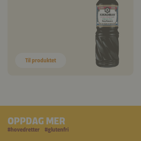
Til produktet
OPPDAG MER
#
hovedretter
#
glutenfri