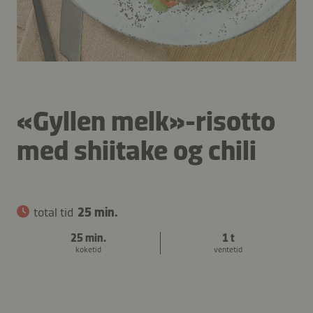
«Gyllen melk»-risotto
med shiitake og chili
total tid
25 min.
25 min.
1 t
koketid
ventetid