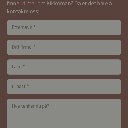
finne ut mer om Kikkoman? Da er det bare å
kontakte oss!
Etternavn
Ditt firma
contactNO-
Land
B2B-
26617-
EagOcpY6WvlLSjFxNes
E-post
Hva tenker du på?