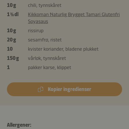
10 g
chili, tynnskåret
1 ½ dl
Kikkoman Naturlig Brygget Tamari Glutenfri
Soyasaus
10 g
rissirup
20 g
sesamfrø, ristet
10
kvister koriander, bladene plukket
150 g
vårløk, tynnskåret
1
pakker karse, klippet
Kopier ingredienser
Allergener: