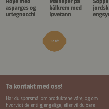
Røye med
Maineper på
Soppk
asparges og
kålkrem med
jordsk
urtegnocchi
løvetann
engsy
Se alt
Ta kontakt med oss!
Har du spørsmål om produktene våre, og om
hvorvidt de er tilgjengelige, eller vil du bare