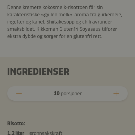
Denne kremete kokosmelk-risottoen får sin
karakteristiske «gyllen melk»-aroma fra gurkemeie,
ingefær og kanel. Shiitakesopp og chili avrunder
smaksbildet. Kikkoman Glutenfri Soyasaus tilfører
ekstra dybde og sørger for en glutenfri rett.
INGREDIENSER
10
porsjoner
Risotto:
1,2 liter
grønnsakskraft