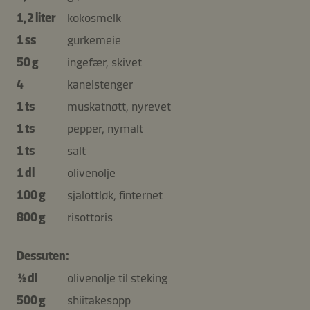
1,2 liter
kokosmelk
1 ss
gurkemeie
50 g
ingefær, skivet
4
kanelstenger
1 ts
muskatnøtt, nyrevet
1 ts
pepper, nymalt
1 ts
salt
1 dl
olivenolje
100 g
sjalottløk, finternet
800 g
risottoris
Dessuten:
½ dl
olivenolje til steking
500 g
shiitakesopp