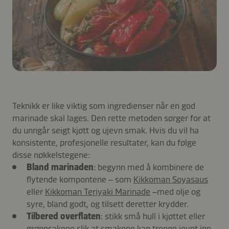
Teknikk er like viktig som ingredienser når en god
marinade skal lages. Den rette metoden sørger for at
du unngår seigt kjøtt og ujevn smak. Hvis du vil ha
konsistente, profesjonelle resultater, kan du følge
disse nøkkelstegene:
Bland marinaden
: begynn med å kombinere de
flytende kompontene – som
Kikkoman Soyasaus
eller
Kikkoman Teriyaki Marinade
–med olje og
syre, bland godt, og tilsett deretter krydder.
Tilbered overflaten
: stikk små hull i kjøttet eller
grønnsakene slik at smakene kan trenge jevnt inn.