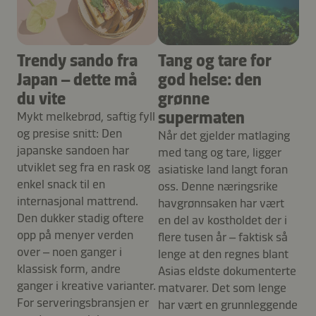
Trendy sando fra
Tang og tare for
Japan – dette må
god helse: den
du vite
grønne
supermaten
Mykt melkebrød, saftig fyll
og presise snitt: Den
Når det gjelder matlaging
japanske sandoen har
med tang og tare, ligger
utviklet seg fra en rask og
asiatiske land langt foran
enkel snack til en
oss. Denne næringsrike
internasjonal mattrend.
havgrønnsaken har vært
Den dukker stadig oftere
en del av kostholdet der i
opp på menyer verden
flere tusen år – faktisk så
over – noen ganger i
lenge at den regnes blant
klassisk form, andre
Asias eldste dokumenterte
ganger i kreative varianter.
matvarer. Det som lenge
For serveringsbransjen er
har vært en grunnleggende