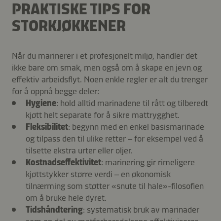
PRAKTISKE TIPS FOR
STORKJØKKENER
Når du marinerer i et profesjonelt miljø, handler det
ikke bare om smak, men også om å skape en jevn og
effektiv arbeidsflyt. Noen enkle regler er alt du trenger
for å oppnå begge deler:
Hygiene
: hold alltid marinadene til rått og tilberedt
kjøtt helt separate for å sikre mattrygghet.
Fleksibilitet
: begynn med en enkel basismarinade
og tilpass den til ulike retter – for eksempel ved å
tilsette ekstra urter eller oljer.
Kostnadseffektivitet
: marinering gir rimeligere
kjøttstykker større verdi – en økonomisk
tilnærming som støtter «snute til hale»-filosofien
om å bruke hele dyret.
Tidshåndtering
: systematisk bruk av marinader