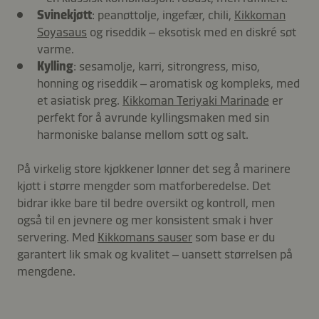
Svinekjøtt
: peanøttolje, ingefær, chili,
Kikkoman
Soyasaus
og riseddik – eksotisk med en diskré søt
varme.
Kylling
: sesamolje, karri, sitrongress, miso,
honning og riseddik – aromatisk og kompleks, med
et asiatisk preg.
Kikkoman Teriyaki Marinade
er
perfekt for å avrunde kyllingsmaken med sin
harmoniske balanse mellom søtt og salt.
På virkelig store kjøkkener lønner det seg å marinere
kjøtt i større mengder som matforberedelse. Det
bidrar ikke bare til bedre oversikt og kontroll, men
også til en jevnere og mer konsistent smak i hver
servering. Med
Kikkomans sauser
som base er du
garantert lik smak og kvalitet – uansett størrelsen på
mengdene.