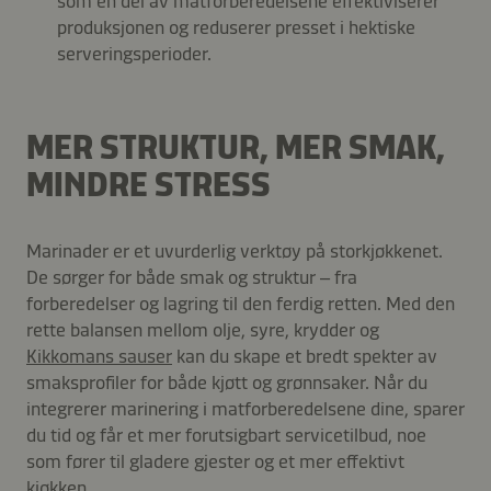
som en del av matforberedelsene effektiviserer
produksjonen og reduserer presset i hektiske
serveringsperioder.
MER STRUKTUR, MER SMAK,
MINDRE STRESS
Marinader er et uvurderlig verktøy på storkjøkkenet.
De sørger for både smak og struktur – fra
forberedelser og lagring til den ferdig retten. Med den
rette balansen mellom olje, syre, krydder og
Kikkomans sauser
kan du skape et bredt spekter av
smaksprofiler for både kjøtt og grønnsaker. Når du
integrerer marinering i matforberedelsene dine, sparer
du tid og får et mer forutsigbart servicetilbud, noe
som fører til gladere gjester og et mer effektivt
kjøkken.