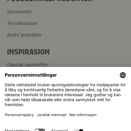
Soyasauser
Teriyakisauser
Andre produkter
INSPIRASJON
Oppdag oppskrifter
Blogg
SUPPORT
Kontakt
Vanlige spørsmål