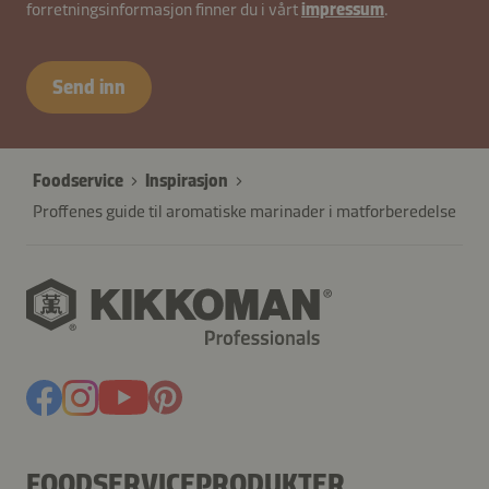
forretningsinformasjon finner du i vårt
impressum
.
B2B-
26617-
90okRrmb68OFnfT
Send inn
Foodservice
Inspirasjon
Proffenes guide til aromatiske marinader i matforberedelse
FOODSERVICEPRODUKTER