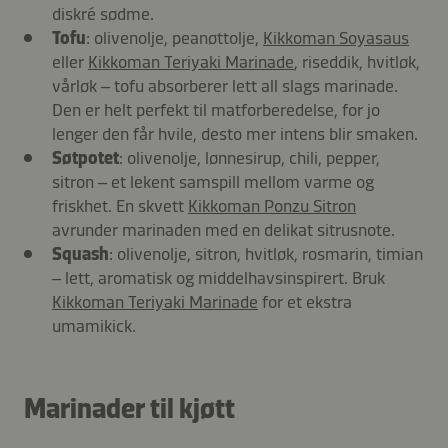
diskré sødme.
Tofu
: olivenolje, peanøttolje,
Kikkoman Soyasaus
eller
Kikkoman Teriyaki Marinade
, riseddik, hvitløk,
vårløk – tofu absorberer lett all slags marinade.
Den er helt perfekt til matforberedelse, for jo
lenger den får hvile, desto mer intens blir smaken.
Søtpotet
: olivenolje, lønnesirup, chili, pepper,
sitron – et lekent samspill mellom varme og
friskhet. En skvett
Kikkoman Ponzu Sitron
avrunder marinaden med en delikat sitrusnote.
Squash
: olivenolje, sitron, hvitløk, rosmarin, timian
– lett, aromatisk og middelhavsinspirert. Bruk
Kikkoman Teriyaki Marinade
for et ekstra
umamikick.
Marinader til kjøtt