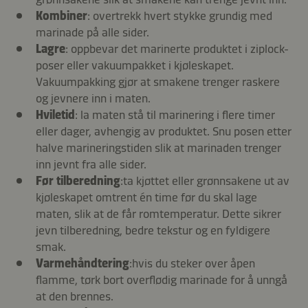
Kombiner
: overtrekk hvert stykke grundig med
marinade på alle sider.
Lagre
: oppbevar det marinerte produktet i ziplock-
poser eller vakuumpakket i kjøleskapet.
Vakuumpakking gjør at smakene trenger raskere
og jevnere inn i maten.
Hviletid
: la maten stå til marinering i flere timer
eller dager, avhengig av produktet. Snu posen etter
halve marineringstiden slik at marinaden trenger
inn jevnt fra alle sider.
Før tilberedning
:
ta kjøttet eller grønnsakene ut av
kjøleskapet omtrent én time før du skal lage
maten, slik at de får romtemperatur. Dette sikrer
jevn tilberedning, bedre tekstur og en fyldigere
smak.
Varmehåndtering
:
hvis du steker over åpen
flamme, tørk bort overflødig marinade for å unngå
at den brennes.