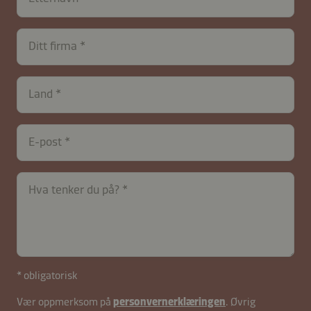
Ditt firma
Land
E-post
Hva tenker du på?
* obligatorisk
contactNO-
Vær oppmerksom på
personvernerklæringen
. Øvrig