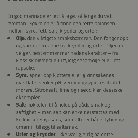
En god marinade er lett å lage, så lenge du vet
hvordan. Nøkkelen er å finne den rette balansen
mellom syre, fett, salt, krydder og urter:
Olje
: den viktigste smaksbæreren. Den fanger opp
og sprer aromaene fra krydder og urter. Oljen du
velger, bestemmer marinadens karakter – fra
klassisk olivenolje til fyldig sesamolje eller lett
rapsolje.
Syre
: åpner opp kjøttets eller grønnsakenes
overflate, senker pH-verdien og gjør resultatet
mørere. Sitronsaft, lime og riseddik er klassiske
eksempler.
Salt
: nøkkelen til å holde på både smak og
saftighet – men salt kan enkelt erstattes med
Kikkoman Soyasaus
, som tilfører både dybde og
umami i tillegg til saltsmak.
Urter og krydder
: ikke vær gjerrig på dette.