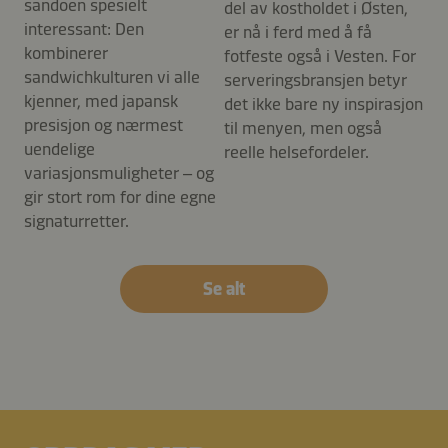
sandoen spesielt
del av kostholdet i Østen,
interessant: Den
er nå i ferd med å få
kombinerer
fotfeste også i Vesten. For
sandwichkulturen vi alle
serveringsbransjen betyr
kjenner, med japansk
det ikke bare ny inspirasjon
presisjon og nærmest
til menyen, men også
uendelige
reelle helsefordeler.
variasjonsmuligheter – og
gir stort rom for dine egne
signaturretter.
Se alt