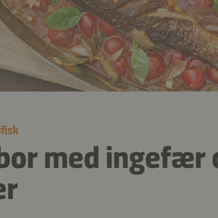
#
fisk
or med ingefær 
er