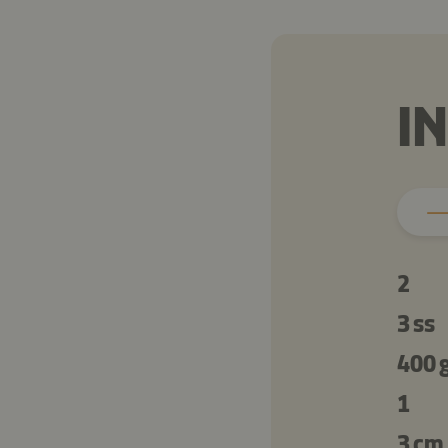
I
2
3 ss
400 
1
3 cm