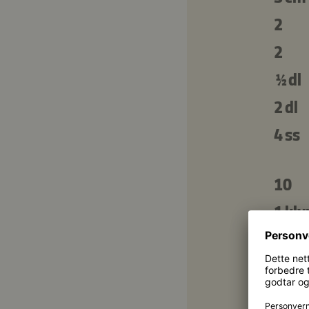
2
2
½ dl
2 dl
4 ss
10
1 kly
½ ts