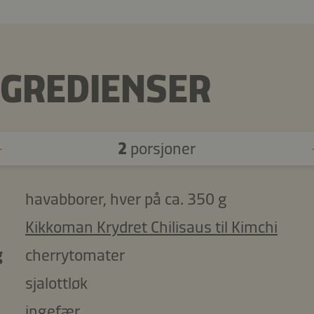
NGREDIENSER
2
porsjoner
havabborer, hver på ca. 350 g
Kikkoman Krydret Chilisaus til Kimchi
g
cherrytomater
sjalottløk
ingefær