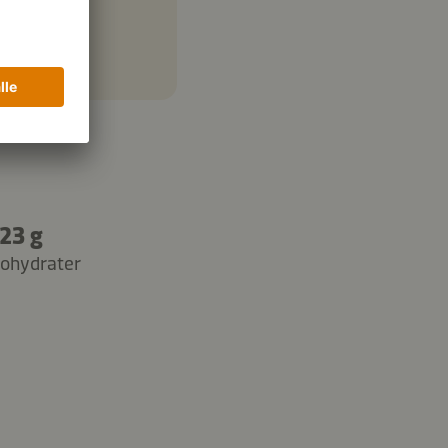
23 g
ohydrater