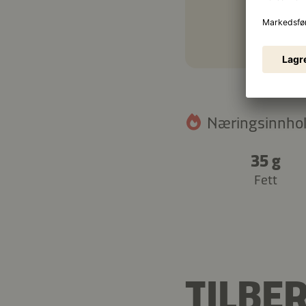
Næringsinnhold
35 g
Fett
TILBE