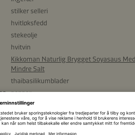
stilker selleri
hvitløksfedd
stekeolje
hvitvin
Kikkoman Naturlig Brygget Soyasaus Me
Mindre Salt
thaibasilikumblader
pe
pepper
sukker