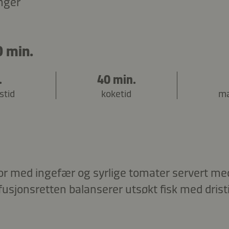
nger
0 min.
.
40 min.
stid
koketid
ma
r med ingefær og syrlige tomater servert med
usjonsretten balanserer utsøkt fisk med dristi