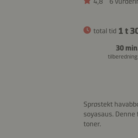
4,8
6 vurderi
1 t 3
total tid
30 min
tilberedning
Sprøstekt havabbo
soyasaus. Denne f
toner.