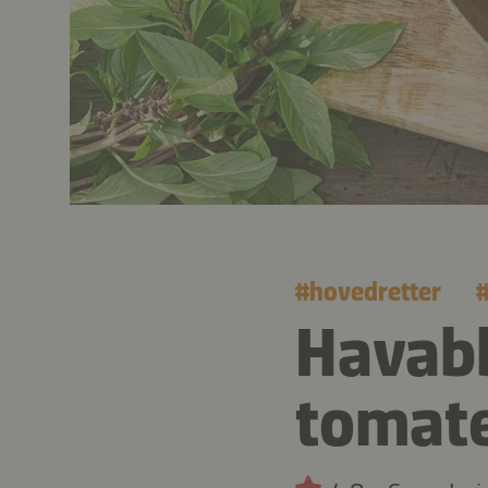
#
hovedretter
Havabb
tomat