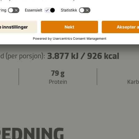
Kopier ingredienser
3.877 kJ
/
926 kcal
 (per porsjon):
79 g
Protein
Karb
REDNING