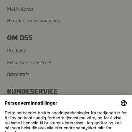
Mathistorier
Hvordan bruke soyasaus
OM OSS
Produkter
Kikkoman-konsernet
Bærekraft
KUNDESERVICE
Vanlige spørsmål
Kontakt
Nyhetsbrev