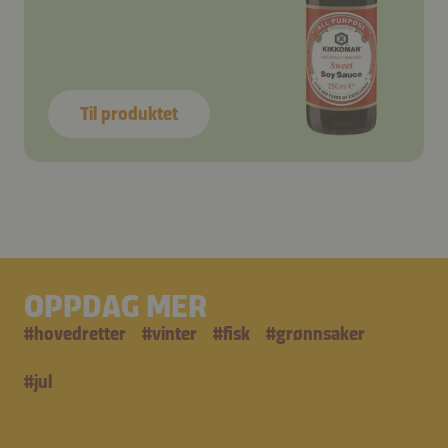
Til produktet
OPPDAG MER
#
hovedretter
#
vinter
#
fisk
#
grønnsaker
#
jul