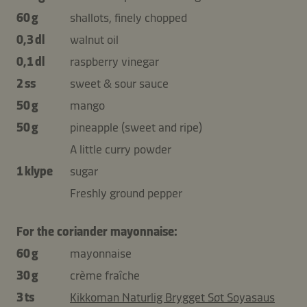
60 g
shallots, finely chopped
0,3 dl
walnut oil
0,1 dl
raspberry vinegar
2 ss
sweet & sour sauce
50 g
mango
50 g
pineapple (sweet and ripe)
A little curry powder
1 klype
sugar
Freshly ground pepper
For the coriander mayonnaise:
60 g
mayonnaise
30 g
crème fraîche
3 ts
Kikkoman Naturlig Brygget Søt Soyasaus