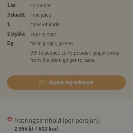
1 ss
coriander
3 skvett
lime juice
1
clove of garlic
2 stykke
stem ginger
5 g
fresh ginger, grated
White pepper, curry powder, ginger syrup
from the stem ginger to taste
Kopier ingredienser
Næringsinnhold (per porsjon):
2.564 kJ
/
612 kcal