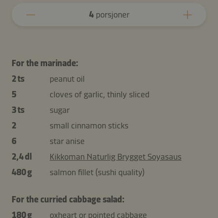
4
porsjoner
For the marinade:
2 ts
peanut oil
5
cloves of garlic, thinly sliced
3 ts
sugar
2
small cinnamon sticks
6
star anise
2,4 dl
Kikkoman Naturlig Brygget Soyasaus
480 g
salmon fillet (sushi quality)
For the curried cabbage salad:
180 g
oxheart or pointed cabbage