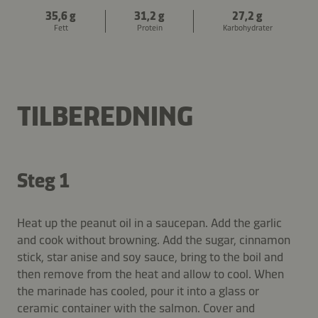
35,6 g
31,2 g
27,2 g
Fett
Protein
Karbohydrater
TILBEREDNING
Steg 1
Heat up the peanut oil in a saucepan. Add the garlic
and cook without browning. Add the sugar, cinnamon
stick, star anise and soy sauce, bring to the boil and
then remove from the heat and allow to cool. When
the marinade has cooled, pour it into a glass or
ceramic container with the salmon. Cover and