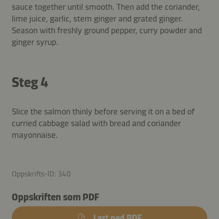
sauce together until smooth. Then add the coriander,
lime juice, garlic, stem ginger and grated ginger.
Season with freshly ground pepper, curry powder and
ginger syrup.
Steg 4
Slice the salmon thinly before serving it on a bed of
curried cabbage salad with bread and coriander
mayonnaise.
Oppskrifts-ID: 340
Oppskriften som PDF
Last ned PDF