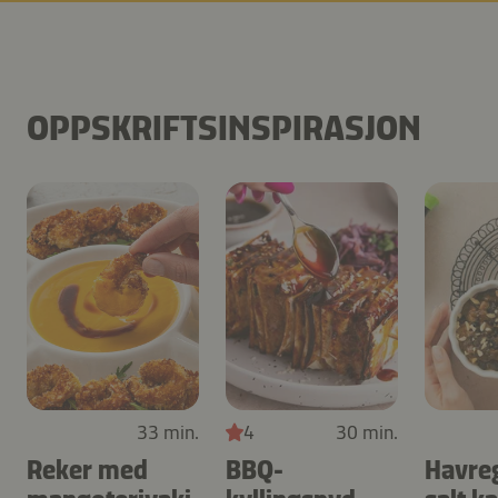
OPPSKRIFTSINSPIRASJON
33 min.
4
30 min.
Reker med
BBQ-
Havre